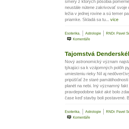
smery z ktorých pôsobia pomerne 
neustále nútene zakrivovať svoje 
ležia v jednej rovine a sú temer p
priamke. Skladá sa tu...
více
Esoterika
,
Astrologie
RNDr. Pavel 
Komentáře
Tajomstvá Denderskéh
Nový astronomický význam najst
týkajúci sa k vzájomných polôh 
umiesteniu rieky Níl aj nedôverči
pripúšťať že staré pamätihodnosti
planét na nebi. Iný významný fakt
pravdepodobne také aké bolo zdan
čase keď stavby boli postavené. B
Esoterika
,
Astrologie
RNDr. Pavel 
Komentáře