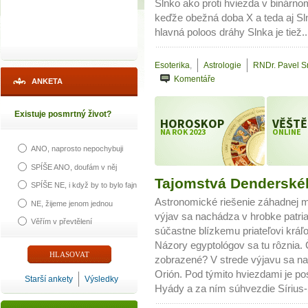
Slnko ako proti hviezda v binárno
keďže obežná doba X a teda aj Sln
hlavná poloos dráhy Slnka je tiež.
Esoterika
,
Astrologie
RNDr. Pavel 
Komentáře
ANKETA
Existuje posmrtný život?
HOROSKOP
VĚŠTĚ
NA ROK 2023
ONLINE
ANO, naprosto nepochybuji
SPÍŠE ANO, doufám v něj
Tajomstvá Denderskéh
SPÍŠE NE, i když by to bylo fajn
Astronomické riešenie záhadnej 
NE, žijeme jenom jednou
výjav sa nachádza v hrobke patria
Věřím v převtělení
súčastne blízkemu priateľovi kráľ
Názory egyptológov sa tu rôznia. 
zobrazené? V strede výjavu sa na
Orión. Pod týmito hviezdami je p
Starší ankety
Výsledky
Hyády a za ním súhvezdie Sírius-