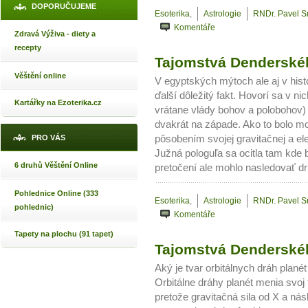
DOPORUČUJEME
Esoterika
,
Astrologie
RNDr. Pavel 
Komentáře
Zdravá Výživa - diety a
recepty
Tajomstvá Denderskéh
Věštění online
V egyptských mýtoch ale aj v his
ďalší dôležitý fakt. Hovorí sa v ni
Kartářky na Ezoterika.cz
vrátane vlády bohov a polobohov)
dvakrát na západe. Ako to bolo mo
PRO VÁS
pôsobením svojej gravitačnej a ele
Južná pologuľa sa ocitla tam kde 
6 druhů Věštění Online
pretočení ale mohlo nasledovať dr
Pohlednice Online (333
Esoterika
,
Astrologie
RNDr. Pavel 
pohlednic)
Komentáře
Tapety na plochu (91 tapet)
Tajomstvá Denderskéh
Aký je tvar orbitálnych dráh planét
Orbitálne dráhy planét menia svoj t
pretože gravitačná sila od X a nás