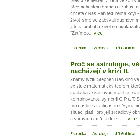
přesto že někteří z nich velkou v
před nebeskou bránou a zabuší na 
chcete? Náš Pán teď nemá kdy! - 
život jsme se zabývali duchovními
jste si proboha živého nedokázali 
"Zatímco...
více
Esoterika
,
Astrologie
Jiří Goldman
Proč se astrologie, v
nacházejí v krizi II.
Známý fyzik Stephen Hawking ve s
existuje matematický teorém který
souladu s kvantovou mechanikou a
kombinovanou symetrii C P a T. S
pro částice a antičástice. Symetr
situaci platí i pro její zrcadlový 
a vpravo nahoře a dole …...
více
Esoterika
,
Astrologie
Jiří Goldman