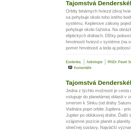
Tajomstvá Denderskéh
Orbity binárnych hviezd (dvoj hvi
sa pohybuje okolo toho istého bo
systému. Keplerove zákony pojed
pohybuje okolo ťažiska. Na obráz
eliptických dráhach. Dĺžky poloos
hmotností hviezd v systéme (na o
pomer hmotností a teda aj poloosí
Esoterika
,
Astrologie
RNDr. Pavel 
Komentáře
10 tipů p
Tajomstvá Denderskéh
plnohodn
Jedna z týchto možností je cesta
vstupuje do planetárnej oblasti v
... všechny
smerom k Slnku (od dráhy Saturna
Vodnára popri orbite Jupitera - pr
Máte pocit, že jste unaveni hn
Jupiter po oblúkovej dráhe. Ďalší
vzájomné pozície planét a planéty 
Ne
slnečnej sústavy. Najväčší význa