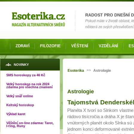
Možnosti výběru
RADOST PRO DNEŠNÍ 
Pokud máte v životě oblasti, k
některá ze svých přesvědčení
ZDRAVÍ
FILOZOFIE
VĚŠTENÍ
VZDĚLÁNÍ
ES
Jste zde
NOVINKY
>>
Esoterika
Astrologie
SMS horoskopy za 46 Kč
Velký horoskop na rok 2024
zdarma pro všechna znamení
Astrologie
Velký snář online
Stránky
Tajomstvá Denderskéh
Keltský horoskop
Planéta X tvorí so Slnkom vlastne
Výklad karet
rádovo tisícročia a dráha X je šta
vnútorných planét okolo Slnka sú
Věštění on-line zdarma: Tarot,
I-ťing, Runy
jednom konci deformované extrémn