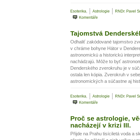
Jak mít více energie každ
Esoterika
,
Astrologie
RNDr. Pavel 
Jak vnést do života rovno
Komentáře
Jak být šťastnější
Tajomstvá Denderskéh
Odhaliť zakódované tajomstvo zve
v chráme bohyne Hátor v Dender
astronomickú a historickú interp
nachádzajú. Môže to byť astrono
Denderského zverokruhu je v súč
ostala len kópia. Zverokruh v seb
astronomických a súčastne aj hist
Esoterika
,
Astrologie
RNDr. Pavel 
Komentáře
Proč se astrologie, v
nacházejí v krizi III.
Přijde na Prahu tisíciletá voda a s