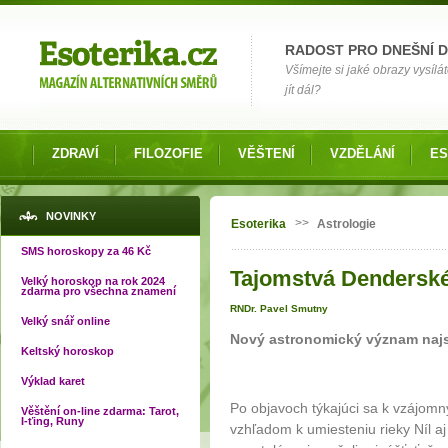
Možnosti výběru
RADOST PRO DNEŠNÍ 
Všímejte si jaké obrazy vysílá
jít dál?
ZDRAVÍ
FILOZOFIE
VĚŠTENÍ
VZDĚLÁNÍ
ES
Jste zde
NOVINKY
>>
Esoterika
Astrologie
SMS horoskopy za 46 Kč
Tajomstvá Denderské
Velký horoskop na rok 2024
zdarma pro všechna znamení
RNDr. Pavel Smutny
Velký snář online
Nový astronomický význam najs
Keltský horoskop
Výklad karet
Po objavoch týkajúci sa k vzájom
Věštění on-line zdarma: Tarot,
I-ťing, Runy
vzhľadom k umiesteniu rieky Níl a