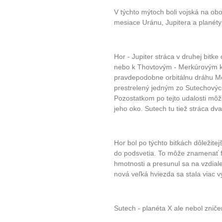
V týchto mýtoch boli vojská na obo
mesiace Uránu, Jupitera a planéty
Hor - Jupiter stráca v druhej bitk
nebo k Thovtovým - Merkúrovým kr
pravdepodobne orbitálnu dráhu Merk
prestrelený jedným zo Sutechový
Pozostatkom po tejto udalosti môže
jeho oko. Sutech tu tiež stráca d
Hor bol po týchto bitkách dôležite
do podsvetia. To môže znamenať fa
hmotnosti a presunul sa na vzdialen
nová veľká hviezda sa stala viac
Sutech - planéta X ale nebol zniče