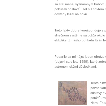
sa stal menej významným bohom po
pokúšali postaviť Eset s Thovtom 
dovtedy ležal na boku.
Tieto fakty dobre korešponduje s 
slnečnom systéme sa otáča okolo v
ekliptike. Z nášho pohľadu Urán le
Podarilo sa mi nájsť jeden obrázok
(objavil sa v lete 1999), ktorý zob
astronomickými dôsledkami.
Tento pikt
poznatkam
sústavy hv
použiť ume
Hóra. Falu