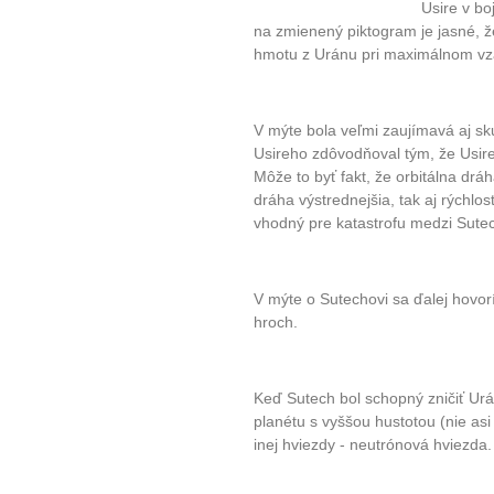
Usire v b
na zmienený piktogram je jasné, ž
hmotu z Uránu pri maximálnom vz
V mýte bola veľmi zaujímavá aj sk
Usireho zdôvodňoval tým, že Usire i
Môže to byť fakt, že orbitálna dráh
dráha výstrednejšia, tak aj rýchlo
vhodný pre katastrofu medzi Sute
V mýte o Sutechovi sa ďalej hovor
hroch.
Keď Sutech bol schopný zničiť Urán
planétu s vyššou hustotou (nie asi
inej hviezdy - neutrónová hviezda.