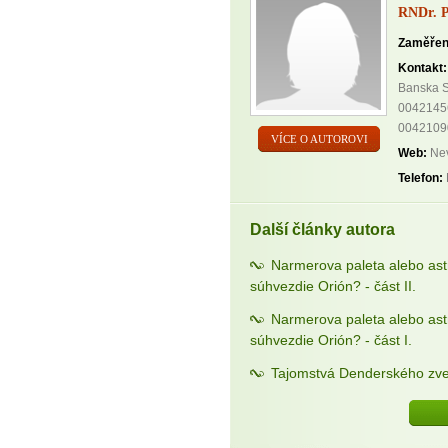
RNDr. P
Zaměřen
Kontakt:
Banska S
0042145
0042109
VÍCE O AUTOROVI
Web:
Nev
Telefon:
Další články autora
Narmerova paleta alebo as
súhvezdie Orión? - část II.
Narmerova paleta alebo as
súhvezdie Orión? - část I.
Tajomstvá Denderského zve