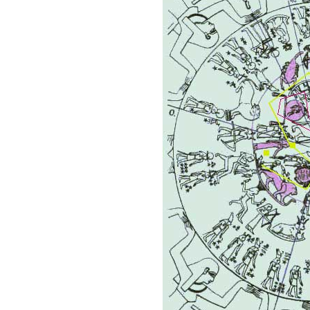
10 tipů p
plnohodn
... všechny
Máte pocit, že jste unaveni hn
Ne
Jak mít více energie každ
Jak vnést do života rovno
Jak být šťastnější