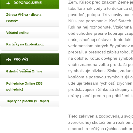
Zem. Kúsok pred znakom Zeme je p
DOPORUČUJEME
tabuľku znak vody a to dokonca št
povodeň, potopu. Tri vlnovky pod
Zdravá Výživa - diety a
Nílu- pre porovnanie. Keď Sutech 
recepty
ľudí na nej rozhodnuté. Vzájomná
Věštění online
obdivuhodne presne kopíruje vzáj
našej slnečnej sústave. Tento fa
Kartářky na Ezoterika.cz
vedomostiam starých Egypťanov ale
prebrali, a presnosti zápisu toho, 
na oblohe. Kotúč dôvtipne symbol
PRO VÁS
vnútri znamená voľbu pre ďalší po
symbolizuje blízkosť Slnka, zadu
6 druhů Věštění Online
kotúčom s postavou symbolizujú oh
udeľuje telesám rýchlosť, zrýchle
Pohlednice Online (333
predstavujúcim Slnko sú skupiny z
pohlednic)
dráhy planét pred a po priblížení k
Tapety na plochu (91 tapet)
Tieto zakrivenia zodpovedajú svojo
zverokruhu) skutočnému reálnemu z
smeroch a určitých rýchlostiach pri 