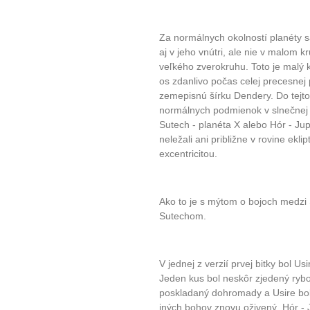
Za normálnych okolností planéty 
aj v jeho vnútri, ale nie v malom k
veľkého zverokruhu. Toto je malý k
os zdanlivo počas celej precesnej 
zemepisnú šírku Dendery. Do tejto
normálnych podmienok v slnečnej s
Sutech - planéta X alebo Hór - Jup
neležali ani približne v rovine ekli
excentricitou.
Ako to je s mýtom o bojoch medz
Sutechom.
V jednej z verzií prvej bitky bol 
Jeden kus bol neskôr zjedený rybo
poskladaný dohromady a Usire bo
iných bohov znovu oživený. Hór - J