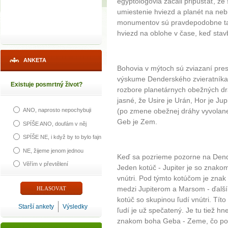
egyptológovia začali pripúšťať, že
umiestenie hviezd a planét na nebi.
monumentov sú pravdepodobne tak
hviezd na oblohe v čase, keď stav
ANKETA
Bohovia v mýtoch sú zviazaní pres
výskume Denderského zvieratníka
Existuje posmrtný život?
rozbore planetárnych obežných dr
jasné, že Usire je Urán, Hor je Jup
(po zmene obežnej dráhy vyvolane
ANO, naprosto nepochybuji
Geb je Zem.
SPÍŠE ANO, doufám v něj
SPÍŠE NE, i když by to bylo fajn
NE, žijeme jenom jednou
Keď sa pozrieme pozorne na Dende
Věřím v převtělení
Jeden kotúč - Jupiter je so znakom
vnútri. Pod týmto kotúčom je znak 
medzi Jupiterom a Marsom - ďalš
kotúč so skupinou ľudí vnútri. Tít
Starší ankety
Výsledky
ľudí je už spečatený. Je tu tiež h
znakom boha Geba - Zeme, čo potv