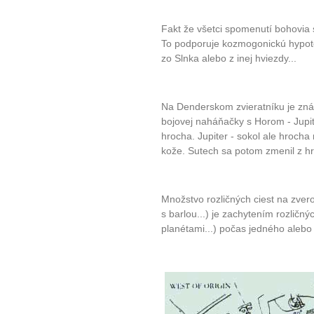
Fakt že všetci spomenutí bohovia s
To podporuje kozmogonickú hypotéz
zo Slnka alebo z inej hviezdy...
Na Denderskom zvieratníku je zná
bojovej naháňačky s Horom - Jupi
hrocha. Jupiter - sokol ale hrocha
kože. Sutech sa potom zmenil z hroc
Množstvo rozličných ciest na zvero
s barlou...) je zachytením rozličných
planétami...) počas jedného alebo