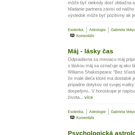
môže byť niekedy dosť obtiažna a
hľadanie partnera závisí od nášho
výsledok môže byť pozitívny ak je
Esoterika
,
Astrologie
Gabriela Veky
Komentáře
Máj - lásky čas
Odpradávna sa mesiacu máj pripi
s láskou máj sa označuje aj ako 
Wiliama Shakespeara: “Bez šťastia 
že malé dieťa ktoré má dostatok j
prípadne dotykov od svojej matky 
dospelými.. V horoskope je napís
života...
více
Esoterika
,
Astrologie
Gabriela Veky
Komentáře
Psychologická astrolo