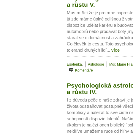
a růstu V.
Musím říci že je pro mne naprosto
já zde máme úplně odlišnou život
dispozice udělat kariéru a budova
automobilů nebo prodávat boty jin
starat se o domácnost a zahrádku
Co člověk to cesta. Toto psycholo
toleranci druhých lidí...
více
Esoterika
,
Astrologie
Mgr. Marie Hl
Komentáře
Psychologická astrolo
a růstu IV.
I z důvodu péče o naše zdraví je 
života odstraňovat postupně všec
komplexy a nalézat to své čisté n
schopností dispozic talentů. Naš
úkolem je nalézt onen biblický "pok
nejdříve umažeme ruce od hlíny 