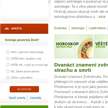
odpůrci astrologie a poukazují na 
astrologie: Ta o vlivu planet hovoř
Hvězdy pouze ukazují směr ale nenu
astrologickou představu o...
více
Esoterika
,
Astrologie
Luděk Mahel
ANKETA
Existuje posmrtný život?
HOROSKOP
VĚŠTĚ
NA ROK 2023
ONLINE
ANO, naprosto nepochybuji
SPÍŠE ANO, doufám v něj
Dvanáct znamení zvěr
SPÍŠE NE, i když by to bylo fajn
strachu a smrti
NE, žijeme jenom jednou
Dvanáct znamení Zvěrokruhu. Dva
Věřím v převtělení
přiléhajících zároveň však odděl
Představme si je nyní jako pomer
Pomeranč o dvanácti dílcích Zvěr
Představme si kterak pojídáme dí
Starší ankety
Výsledky
druhým až do konce… Každé z jed
k této skutečnosti vztah který je...