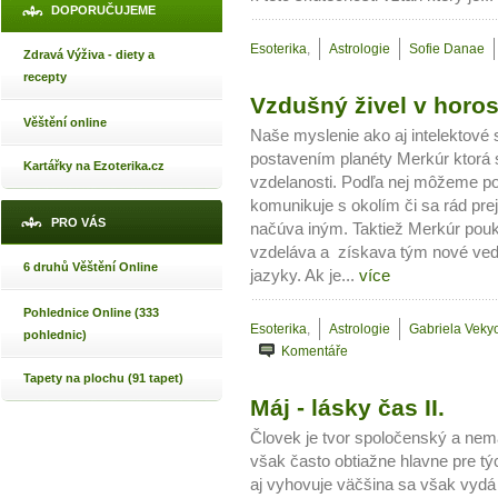
DOPORUČUJEME
Esoterika
,
Astrologie
Sofie Danae
Zdravá Výživa - diety a
recepty
Vzdušný živel v horo
Věštění online
Naše myslenie ako aj intelektov
postavením planéty Merkúr ktorá s
Kartářky na Ezoterika.cz
vzdelanosti. Podľa nej môžeme po
komunikuje s okolím či sa rád pre
PRO VÁS
načúva iným. Taktiež Merkúr pouka
vzdeláva a získava tým nové vedom
6 druhů Věštění Online
jazyky. Ak je...
více
Pohlednice Online (333
Esoterika
,
Astrologie
Gabriela Veky
pohlednic)
Komentáře
Tapety na plochu (91 tapet)
Máj - lásky čas II.
Človek je tvor spoločenský a nem
však často obtiažne hlavne pre týc
aj vyhovuje väčšina sa však vydá 