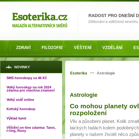
Možnosti výběru
RADOST PRO DNEŠNÍ 
Děkování a vděčnost vesmíru o
ZDRAVÍ
FILOZOFIE
VĚŠTENÍ
VZDĚLÁNÍ
ES
Jste zde
NOVINKY
>>
Esoterika
Astrologie
SMS horoskopy za 46 Kč
Velký horoskop na rok 2024
zdarma pro všechna znamení
Astrologie
Velký snář online
Stránky
Co mohou planety ovl
Keltský horoskop
rozpoložení
Výklad karet
Vliv a působení planet. Kolik zm
laických řadách kolem podobných
Věštění on-line zdarma: Tarot,
I-ťing, Runy
planety v našem životě něco způso