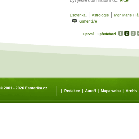
být ještě cosi hlubšího...
více
Esoterika
,
Astrologie
Mgr. Marie Hl
Komentáře
1
2
3
« první
‹ předchozí
© 2001 - 2026
Esoterika.cz
|
|
|
|
Redakce
Autoři
Mapa webu
Archív