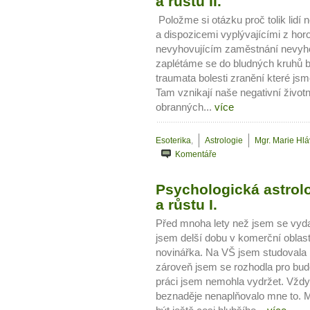
a růstu II.
Položme si otázku proč tolik lidí 
a dispozicemi vyplývajícími z horos
nevyhovujícím zaměstnání nevyho
zaplétáme se do bludných kruhů bo
traumata bolesti zranění které jsme
Tam vznikají naše negativní život
obranných...
více
Esoterika
,
Astrologie
Mgr. Marie Hl
Komentáře
Psychologická astrolo
a růstu I.
Před mnoha lety než jsem se vyda
jsem delší dobu v komerční oblas
novinářka. Na VŠ jsem studovala mi
zároveň jsem se rozhodla pro bu
práci jsem nemohla vydržet. Vždy
beznaděje nenaplňovalo mne to. M