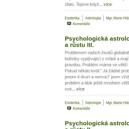
zlato. Teprve když...
více
Esoterika
,
Astrologie
Mgr. Marie Hl
Komentáře
Psychologická astrolo
a růstu III.
Problémem našich životů globálně j
bolístky vyplývající z mládí a maj
pravdou. Problém máme ve větší č
Pokud někdo tvrdí:" Já žádné pr
jenom ti druzí a nemoci" jsem vž
problém a blok ještě mnohem větší 
své...
více
Esoterika
,
Astrologie
Mgr. Marie Hl
Komentáře
Psychologická astrolo