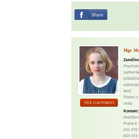
Share
Mgr. Ma
Zaměřen
Psycholo
partners
průběžné
astrologi
tarot.
Pomoc s 
VÍCE O AUTOROVI
cesty.
Kontakt:
Andrštov
Praha 8 
241 470
604 374