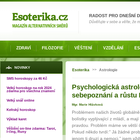
Možnosti výběru
RADOST PRO DNEŠNÍ 
Důvěřujte v sebe a věřte, že mů
ZDRAVÍ
FILOZOFIE
VĚŠTENÍ
VZDĚLÁNÍ
ES
Jste zde
NOVINKY
>>
Esoterika
Astrologie
SMS horoskopy za 46 Kč
Psychologická astrolo
Velký horoskop na rok 2024
zdarma pro všechna znamení
sebepoznání a růstu I
Velký snář online
Mgr. Marie Hlávková
Keltský horoskop
Problémem našich životů globálně j
bolístky vyplývající z mládí, a ma
Výklad karet
pravdou. Problém máme ve větší či
Věštění on-line zdarma: Tarot,
Pokud někdo tvrdí:" Já žádné pr
I-ťing, Runy
jenom ti druzí a nemoci," jsem vž