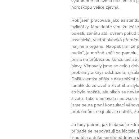
vytáhneme na světlo boží vnitřní př
horoskopu velice zjevná.
Rok jsem pracovala jako asistentka
bylinářky. Moc dobře vím, že léčit
bolesti, zánětu atd. ovšem pokud t
psychické, vnitřní hluboká přeměn
na jiném orgánu. Naopak tím, že p
pudla", je možné začít se pomalu, 
přišla na průběžnou konzultaci se
hlavy. Věnovaly jsme se celou do
problémy a když odcházela, zjistila
Další klientka přišla s neustálými 
fanatik do zdravého životního stylu
co bylo možné, ale nikdo se nevě
životu. Také omdlévala i po všech z
jsme se na první konzultaci věnov
problémům, se jí ulevilo natolik, 
Je tedy patrné, jak hluboce je zd
případě se nepovažuji za léčitele,
jsou tělo a duše spojité nádoby a j