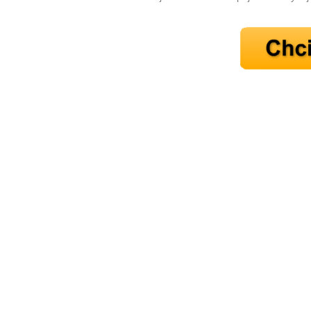
10 tipů p
plnohodn
... všechny
Máte pocit, že jste unaveni hn
Ne
Jak mít více energie každ
Jak vnést do života rovno
Jak být šťastnější