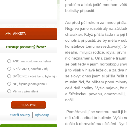
problém a blok ještě mnohem větší n
bolístky připustit.
Asi před půl rokem za mnou přišla kl
Nejprve jsme rozebíraly na základě
ANKETA
charakter. Když přišla řada na její 
ochotná připustit, že by měla v s
konstelace tomu nasvědčovaly). Sdě
Existuje posmrtný život?
ideální, milující rodiče, idyla, první
nic neznamená. Ona žádné trauma
ANO, naprosto nepochybuji
se pak tedy v jejím horoskopu ji
SPÍŠE ANO, doufám v něj
jí to však v hlavě leželo, a za dva
se slovy:"dnes jsem si přišla řešit
SPÍŠE NE, i když by to bylo fajn
musím říci, že během první minuty
NE, žijeme jenom jednou
celé dvě hodiny. Vyšlo najevo, že r
Věřím v převtělení
a Střeleckou povahu, omezovali ji, p
našli.
Poměřovali jí se sestrou, nutili jí 
Starší ankety
Výsledky
mít rádi - odtud ta bulimie. Vyšlo 
došlo k obrovskému očištění. Nyní