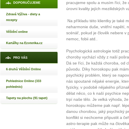
pracujeme spolu a musím říci, že
DOPORUČUJEME
úrovni kvality jejích mezilidských v
Zdravá Výživa - diety a
recepty
Na příkladu této klientky je také 
neharmonie duše, vnitřní napětí, 
Věštění online
scénář, pokud je člověk nebere v 
nemoc, fobii atd..
Kartářky na Ezoterika.cz
Psychologická astrologie totiž pra
choroby vychází vždy z naší pošr
PRO VÁS
Dá se říci, že každá choroba, od c
původu. Díky horoskopu pak máme š
6 druhů Věštění Online
psychický problém, který se napov
nás spoutané nějaké energie, které
Pohlednice Online (333
pohlednic)
fyzicky, v podobě nějakého přízna
dělat něco, co k naší psychice nep
Tapety na plochu (91 tapet)
trpí naše tělo. Je velká výhoda, 
horoskopu můžeme pak např. lépe zj
danou chorobou, jaký psychický pr
konflikt si nechceme připustit a 
astro-terapie pak může na člověka