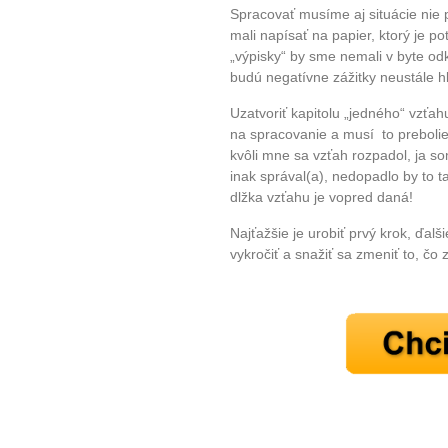
Spracovať musíme aj situácie nie pr
mali napísať na papier, ktorý je p
„výpisky“ by sme nemali v byte o
budú negatívne zážitky neustále h
Uzatvoriť kapitolu „jedného“ vzťah
na spracovanie a musí to preboli
kvôli mne sa vzťah rozpadol, ja so
inak správal(a), nedopadlo by to t
10 tipů p
dlžka vzťahu je vopred daná!
Najťažšie je urobiť prvý krok, ďalš
plnohodn
vykročiť a snažiť sa zmeniť to, čo
... všechny
Máte pocit, že jste unaveni hn
Ne
Jak mít více energie každ
Jak vnést do života rovno