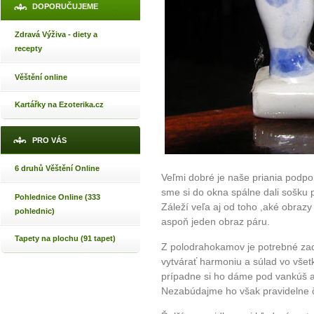
DOPORUČUJEME
Zdravá Výživa - diety a
recepty
Věštění online
Kartářky na Ezoterika.cz
PRO VÁS
6 druhů Věštění Online
Veľmi dobré je naše priania podpor
sme si do okna spálne dali sošku 
Pohlednice Online (333
Záleží veľa aj od toho ,aké obraz
pohlednic)
aspoň jeden obraz páru.
Tapety na plochu (91 tapet)
Z polodrahokamov je potrebné zad
vytvárať harmoniu a súlad vo všet
prípadne si ho dáme pod vankúš a
Nezabúdajme ho však pravidelne či