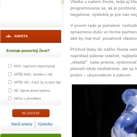
Všetko v našom živote, teda aj hľ
programovania sa, ak je pozitívne,
negatívne, výsledok je pre nás neg
V prvom rade je potrebné rozhodn
spriaznenú dušu vo forme partnera
ANKETA
aké by mal mať povahové vlastnost
Príchod lásky do nášho života viem
Existuje posmrtný život?
napríklad pálenie sviečok, najlepš
„vkladať“ naše priania, vyslovovať
ANO, naprosto nepochybuji
plameň nikdy nesfúknime, ale sa
SPÍŠE ANO, doufám v něj
prstov – ukazovákom a palcom.
SPÍŠE NE, i když by to bylo fajn
NE, žijeme jenom jednou
Věřím v převtělení
Starší ankety
Výsledky