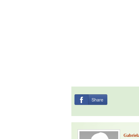
Jak být šťastnější
Share
Gabriel