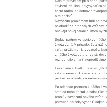
Ďalším pravidlom pri hľadaní partn
kaviarní, do kina, nevyhýbať sa s
často radím, že domov pravdepod
o to pričiniť...
Naväčším problémom ľudí pri navä
oslobodiť od predošlých vzťahov,
obávajú novej situácie, ktorá by zm
Budúci partner vstupuje do nášho 
života daný. V prípade, že z nášh
vzťah prežiť mohli, lebo mal aj kr
z nášho života partner odísť, do
rozhodnutie zmariť, nepredlžujme t
Povedzme si krátku frázičku: „Nec
vzťahu nenaplnili všetko čo nám b
partner ešte vráti, ale nemá zmysel 
Po odchode partnera z nášho života
sme od neho dostali a odložiť ich 
brániť v naviazaní nového vzťahu a
potrebné darčeky vyhodiť, dajme i