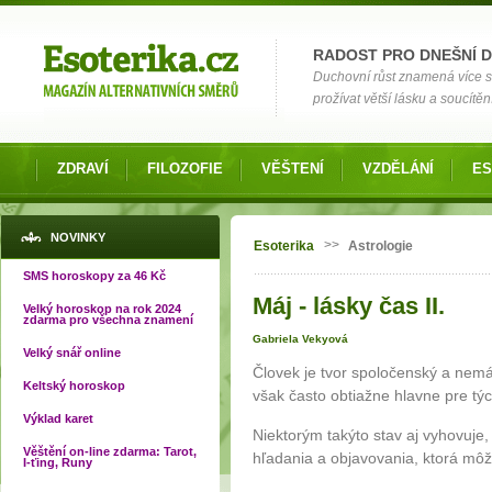
Možnosti výběru
RADOST PRO DNEŠNÍ 
Duchovní růst znamená více si
prožívat větší lásku a soucítění
ZDRAVÍ
FILOZOFIE
VĚŠTENÍ
VZDĚLÁNÍ
ES
Jste zde
NOVINKY
>>
Esoterika
Astrologie
SMS horoskopy za 46 Kč
Máj - lásky čas II.
Velký horoskop na rok 2024
zdarma pro všechna znamení
Gabriela Vekyová
Velký snář online
Človek je tvor spoločenský a nem
Keltský horoskop
však často obtiažne hlavne pre tých
Výklad karet
Niektorým takýto stav aj vyhovuje
Věštění on-line zdarma: Tarot,
hľadania a objavovania, ktorá môž
I-ťing, Runy