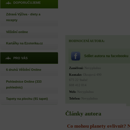
DOPORUČUJEME
Zdravá Výživa - diety a
recepty
Věštění online
HODNOCENÍ AUTORA:
Kartářky na Ezoterika.cz
Sdílet autora na facebooku
PRO VÁS
Zaměření:
Nevyplněno
6 druhů Věštění Online
Kontakt:
Okrajová 490
675 22 Stařeč
Pohlednice Online (333
608 412 014
pohlednic)
Web:
Nevyplněno
Telefon:
Nevyplněno
Tapety na plochu (91 tapet)
Články autora
Co mohou planety ovlivnit? 