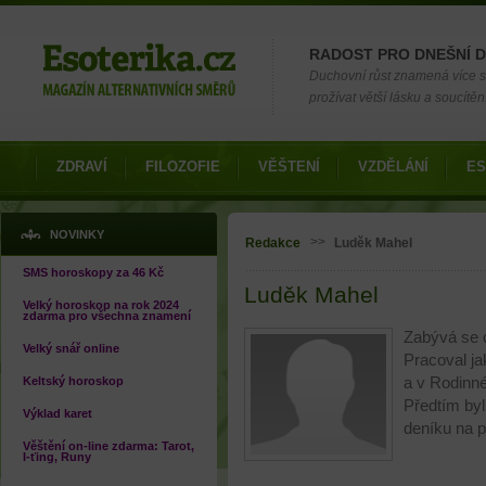
Možnosti výběru
RADOST PRO DNEŠNÍ 
Duchovní růst znamená více si
prožívat větší lásku a soucítění
ZDRAVÍ
FILOZOFIE
VĚŠTENÍ
VZDĚLÁNÍ
ES
Jste zde
NOVINKY
>>
Redakce
Luděk Mahel
SMS horoskopy za 46 Kč
Luděk Mahel
Velký horoskop na rok 2024
zdarma pro všechna znamení
Zabývá se c
Velký snář online
Pracoval ja
Keltský horoskop
a v Rodinné
Předtím byl
Výklad karet
deníku na p
Věštění on-line zdarma: Tarot,
I-ťing, Runy