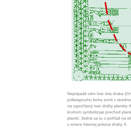
Nepripadá vám tvar tela draka (
10 tipů p
prilietajúceho boha smrti v stredn
na vypočítaný tvar dráhy planéty 
plnohodn
kruhom symbolizuje prechod planét
planét. Jedná sa tu o pohľad na el
v smere hlavnej poloosi dráhy X.
... všechny