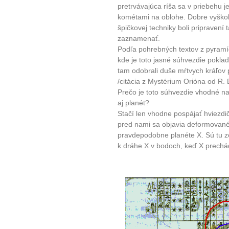
pretrvávajúca ríša sa v priebehu j
kométami na oblohe. Dobre vyškol
špičkovej techniky boli pripravení
zaznamenať.
Podľa pohrebných textov z pyramíd
kde je toto jasné súhvezdie poklad
tam odobrali duše mŕtvych kráľov
/citácia z Mystérium Orióna od R. B
Prečo je toto súhvezdie vhodné na
aj planét?
Stačí len vhodne pospájať hviezdi
pred nami sa objavia deformované 
pravdepodobne planéte X. Sú tu zo
k dráhe X v bodoch, keď X prechádz