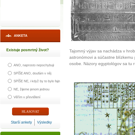
ANKETA
Existuje posmrtný život?
Tajomný výjav sa nachádza v hrobk
astronómovi a súčastne blízkemu p
osobe. Názory egyptológov sa tu r
ANO, naprosto nepochybuji
SPÍŠE ANO, doufám v něj
SPÍŠE NE, i když by to bylo fajn
NE, žijeme jenom jednou
Věřím v převtělení
Starší ankety
Výsledky