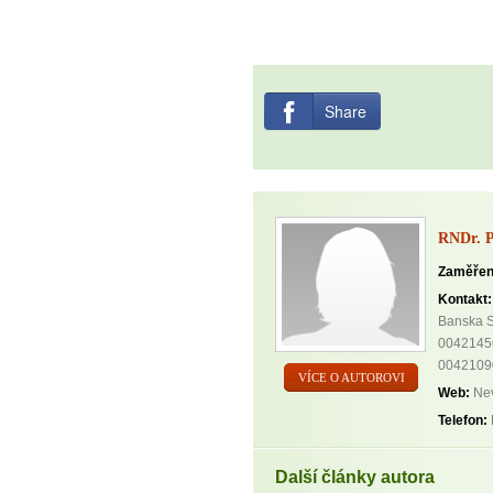
Share
RNDr. P
Zaměřen
Kontakt:
Banska S
0042145
0042109
VÍCE O AUTOROVI
Web:
Nev
Telefon:
Další články autora