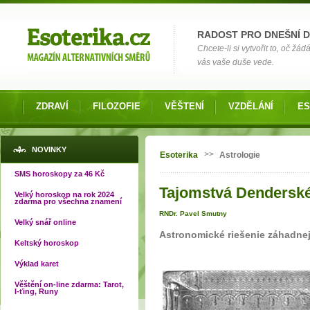
Možnosti výběru
RADOST PRO DNEŠNÍ 
Chcete-li si vytvořit to, oč žá
vás vaše duše vede.
ZDRAVÍ
FILOZOFIE
VĚŠTENÍ
VZDĚLÁNÍ
ES
Jste zde
NOVINKY
>>
Esoterika
Astrologie
SMS horoskopy za 46 Kč
Tajomstvá Denderské
Velký horoskop na rok 2024
zdarma pro všechna znamení
RNDr. Pavel Smutny
Velký snář online
Astronomické riešenie záhadne
Keltský horoskop
Výklad karet
Věštění on-line zdarma: Tarot,
I-ťing, Runy