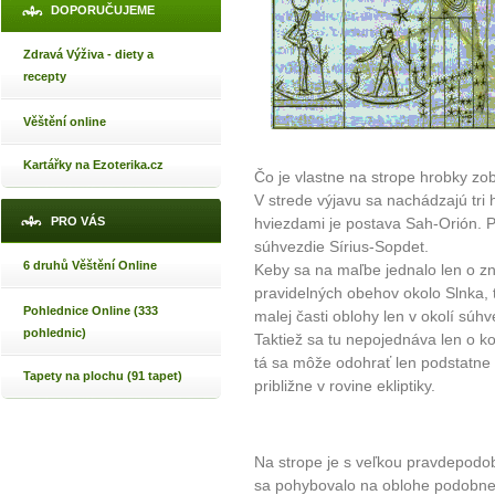
DOPORUČUJEME
Zdravá Výživa - diety a
recepty
Věštění online
Kartářky na Ezoterika.cz
Čo je vlastne na strope hrobky z
V strede výjavu sa nachádzajú tri
PRO VÁS
hviezdami je postava Sah-Orión. 
súhvezdie Sírius-Sopdet.
6 druhů Věštění Online
Keby sa na maľbe jednalo len o z
pravidelných obehov okolo Slnka, 
Pohlednice Online (333
malej časti oblohy len v okolí súhv
pohlednic)
Taktiež sa tu nepojednáva len o kon
tá sa môže odohrať len podstatne
Tapety na plochu (91 tapet)
približne v rovine ekliptiky.
Na strope je s veľkou pravdepodo
sa pohybovalo na oblohe podobne