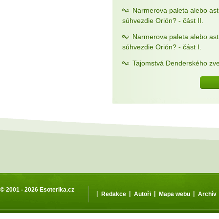
Narmerova paleta alebo as
súhvezdie Orión? - část II.
Narmerova paleta alebo as
súhvezdie Orión? - část I.
Tajomstvá Denderského zve
© 2001 - 2026
Esoterika.cz
|
|
|
|
Redakce
Autoři
Mapa webu
Archív