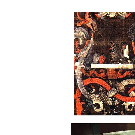
Máte pocit, že jste unaveni hn
Ne
Jak mít více energie každ
Jak vnést do života rovno
Jak být šťastnější