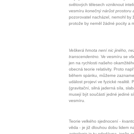
světových tělesech vzniknout intel
vesmíru
konečný nárůst prostoru 
pozorovatel nacházel, nemohl by 
protože by neměl žádné pocity a 
Veškerá hmota není nic jiného, ne
10 tipů p
transcendentno.
Ve vesmíru se vš
jen na rychlosti našeho okamžitého
obecná teorie relativity. Proto na
plnohodn
během spánku, můžeme zaznamenat
událost projeví ve fyzické realitě. 
... všechny
(gravitační, silná jaderná síla, sla
musejí být součástí jedné jediné sí
vesmíru.
Máte pocit, že jste unaveni hn
Ne
Teorie velkého sjednocení -
kvanto
Jak mít více energie každ
věda - je již dlouhou dobu lidem n
Jak vnést do života rovno
astrologie
je tu odedávna, jenže as