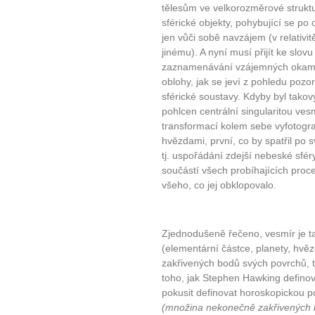
tělesům ve velkorozměrové strukt
sférické objekty, pohybující se po 
jen vůči sobě navzájem (v relativ
jinému). A nyní musí přijít ke slovu
zaznamenávání vzájemných okamžit
oblohy, jak se jeví z pohledu pozor
sférické soustavy. Kdyby byl takov
pohlcen centrální singularitou ves
transformací kolem sebe vyfotogra
hvězdami, první, co by spatřil po s
tj. uspořádání zdejší nebeské sféry
součástí všech probíhajících proc
všeho, co jej obklopovalo.
Zjednodušeně řečeno, vesmír je tako
(elementární částce, planety, hvě
zakřivených bodů svých povrchů, t
toho, jak Stephen Hawking definov
pokusit definovat horoskopickou 
(množina nekonečně zakřivených 