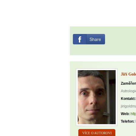
Share
Jiří Go
Zaměřen
Astrologi
Kontakt:
jirigold
Web:
htt
Telefon:
VÍCE O AUTOROVI