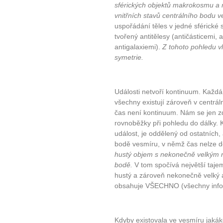
sférických objektů makrokosmu a 
vnitřních stavů centrálního bodu 
uspořádání těles v jedné sférické 
tvořený antitělesy (antičásticemi, 
antigalaxiemi).
Z tohoto pohledu v
symetrie.
Události netvoří kontinuum. Každá 
všechny existují zároveň v centrál
čas není kontinuum. Nám se jen zd
rovnoběžky při pohledu do dálky. 
událost, je oddělený od ostatních,
bodě vesmíru, v němž čas nelze d
hustý objem s nekonečně velkým 
bodě.
V tom spočívá největší taje
hustý a zároveň nekonečně velký 
obsahuje VŠECHNO (všechny inform
Kdyby existovala ve vesmíru jakáko