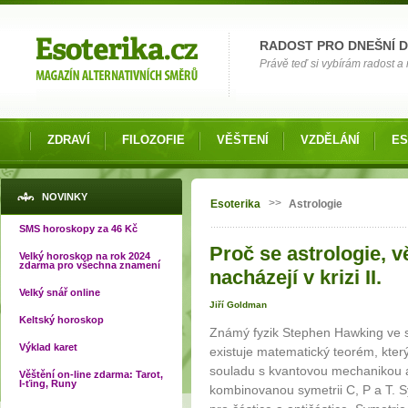
Možnosti výběru
RADOST PRO DNEŠNÍ 
Právě teď si vybírám radost a 
ZDRAVÍ
FILOZOFIE
VĚŠTENÍ
VZDĚLÁNÍ
ES
Jste zde
NOVINKY
>>
Esoterika
Astrologie
SMS horoskopy za 46 Kč
Proč se astrologie, 
Velký horoskop na rok 2024
zdarma pro všechna znamení
nacházejí v krizi II.
Velký snář online
Jiří Goldman
Keltský horoskop
Známý fyzik Stephen Hawking ve sv
Výklad karet
existuje matematický teorém, který
souladu s kvantovou mechanikou a 
Věštění on-line zdarma: Tarot,
I-ťing, Runy
kombinovanou symetrii C, P a T. 