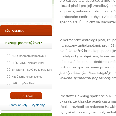
pro částice a antičástice. Symetri
situaci platí i pro její zrcadlový o
a vpravo, nahoře a dole … atd.). S
obráceném směru pohybu všech čás
zpět do stavů, v nichž se nacházel
ANKETA
V hermetické astrologii platí, že 
Existuje posmrtný život?
nahrazeny antiplanetami, pro něž 
platí, že každý horoskop, popisujíc
metafyzickým objektem, tvořeným sp
ANO, naprosto nepochybuji
dále platí, že pokud obrátíme smě
SPÍŠE ANO, doufám v něj
ocitnou se zpět ve svém původním
SPÍŠE NE, i když by to bylo fajn
je tedy hledaným kosmologickým s
NE, žijeme jenom jednou
velkého sjednocení popsat celý sf
Věřím v převtělení
Přestože Hawking společně s R. P
ukázali, že klasické pojetí času má
Starší ankety
Výsledky
třesku, rozhodl se nakonec Hawki
by fyzikální zákony nemohly selhat