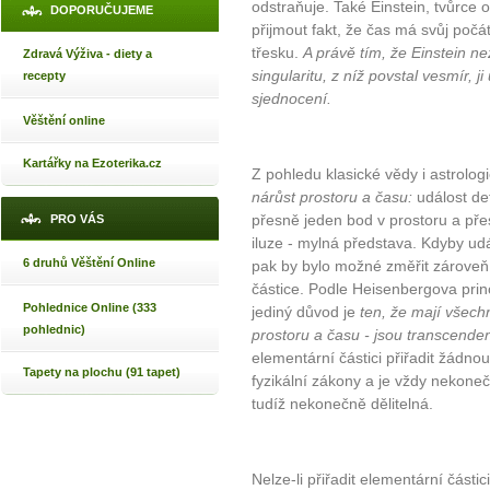
odstraňuje. Také Einstein, tvůrce o
DOPORUČUJEME
přijmout fakt, že čas má svůj počát
třesku.
A právě tím, že Einstein ne
Zdravá Výživa - diety a
singularitu, z níž povstal vesmír, j
recepty
sjednocení.
Věštění online
Kartářky na Ezoterika.cz
Z pohledu klasické vědy i astrolog
nárůst prostoru a času:
událost def
přesně jeden bod v prostoru a pře
PRO VÁS
iluze - mylná představa. Kdyby udá
6 druhů Věštění Online
pak by bylo možné změřit zároveň
částice. Podle Heisenbergova princ
Pohlednice Online (333
jediný důvod je
ten, že mají všech
pohlednic)
prostoru a času - jsou transcenden
elementární částici přiřadit žádnou
Tapety na plochu (91 tapet)
fyzikální zákony a je vždy nekon
tudíž nekonečně dělitelná.
Nelze-li přiřadit elementární část