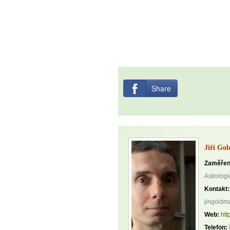
Share
Jiří Go
Zaměřen
Astrologi
Kontakt:
jirigold
Web:
htt
Telefon: