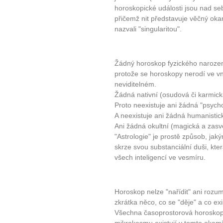
horoskopické události jsou nad seb
přičemž nit představuje věčný oka
nazvali "singularitou".
Žádný horoskop fyzického narozen
protože se horoskopy nerodí ve vně
neviditelném.
Žádná nativní (osudová či karmická
Proto neexistuje ani žádná "psycho
A neexistuje ani žádná humanistick
Ani žádná okultní (magická a zasvě
"Astrologie" je prostě způsob, jak
skrze svou substanciální duši, kter
všech inteligencí ve vesmíru.
Horoskop nelze "nařídit" ani rozu
10 tipů p
zkrátka něco, co se "děje" a co e
Všechna časoprostorová horosko