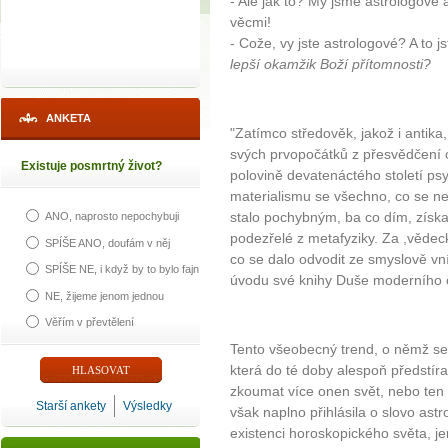
- Ale jak to? My jsme astrologové 
věcmi!
- Cože, vy jste astrologové? A to j
lepší okamžik Boží přítomnosti?
ANKETA
"Zatímco středověk, jakož i antika
svých prvopočátků z přesvědčení o
Existuje posmrtný život?
polovině devatenáctého století ps
materialismu se všechno, co se ne
stalo pochybným, ba co dím, získa
ANO, naprosto nepochybuji
podezřelé z metafyziky. Za ,vědecké
SPÍŠE ANO, doufám v něj
co se dalo odvodit ze smyslově vn
SPÍŠE NE, i když by to bylo fajn
úvodu své knihy Duše moderního 
NE, žijeme jenom jednou
Věřím v převtělení
Tento všeobecný trend, o němž se J
která do té doby alespoň předstíral
zkoumat více onen svět, nebo ten v
Starší ankety
Výsledky
však naplno přihlásila o slovo astro
existenci horoskopického světa, j