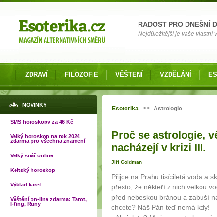
Možnosti výběru
RADOST PRO DNEŠNÍ 
Nejdůležitější je vaše vlastní
ZDRAVÍ
FILOZOFIE
VĚŠTENÍ
VZDĚLÁNÍ
ES
Jste zde
NOVINKY
>>
Esoterika
Astrologie
SMS horoskopy za 46 Kč
Proč se astrologie, 
Velký horoskop na rok 2024
zdarma pro všechna znamení
nacházejí v krizi III.
Velký snář online
Jiří Goldman
Keltský horoskop
Přijde na Prahu tisíciletá voda a sk
Výklad karet
přesto, že někteří z nich velkou v
před nebeskou bránou a zabuší na 
Věštění on-line zdarma: Tarot,
I-ťing, Runy
chcete? Náš Pán teď nemá kdy!