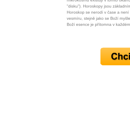
plnohodn
mikrokosmu existují v tomto okam
"disku"). Horoskopy jsou základní
Horoskop se nerodí v čase a není 
... všechny
vesmíru, stejně jako se Boží myšle
Boží esence je přítomna v každém
Máte pocit, že jste unaveni hn
Ne
Jak mít více energie každ
Jak vnést do života rovno
Jak být šťastnější