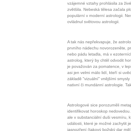
vzájemné vztahy prohlásila za živ
zvětšila. Nebeská tělesa začala plod
populární v moderní astrologii. Ne
ovládnul světovou astrologii.
A tak nás nepřekvapuje, že astrolo
prvního nádechu novorozeněte, pr
nebo pádu letadla, má v ezoterníc
astrolog, který by chtěl odvodit 
je považován za pomatence, v lepš
asi jen velmi málo lidí, kteří si u
základě "vizuální" vnějšími smysly 
nativní či mundánní astrologie. Ta
Astrologové sice porozuměli meta
identifikovat horoskop nedovedou.
ale v substanciální duši vesmíru, 
události, které je možné zachytit
jasnozření (takový božský dar měl