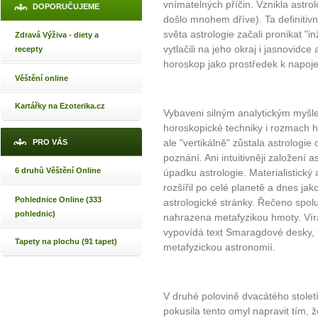
vnímatelných příčin. Vznikla astro
DOPORUČUJEME
došlo mnohem dříve). Ta definitiv
světa astrologie začali pronikat "i
Zdravá Výživa - diety a
vytlačili na jeho okraj i jasnovidce
recepty
horoskop jako prostředek k napoje
Věštění online
Kartářky na Ezoterika.cz
Vybaveni silným analytickým myšle
horoskopické techniky i rozmach h
ale "vertikálně" zůstala astrologi
PRO VÁS
poznání. Ani intuitivněji založení 
6 druhů Věštění Online
úpadku astrologie. Materialistický
rozšířil po celé planetě a dnes ja
Pohlednice Online (333
astrologické stránky. Řečeno spol
pohlednic)
nahrazena metafyzikou hmoty. Víra
vypovídá text Smaragdové desky, 
Tapety na plochu (91 tapet)
metafyzickou astronomií.
V druhé polovině dvacátého stolet
pokusila tento omyl napravit tím, 