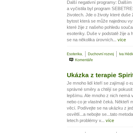
Další negativní programy: Další
a vyčistila byl program SEBETREST
životech. Jde o životy které duše
bytost která se může najednou vys
které žije z našeho pohledu souča
esoteriky. Duše v podstatě žije a 
se na několika úrovních...
více
Esoterika
,
Duchovní rozvoj
Iva Héd
Komentáře
Ukázka z terapie Spiri
Je mnoho lidí kteří se zajímají o e
správné směry a chtějí se pokusit 
lepšímu. Ale mnoho z nich nemá v
nebo co je vlastně čeká. Někteří
věcí. Podívejte se na ukázku z j
osvětlí...a nebojte se...tato metoda
letech problémy v...
více