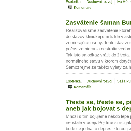
Esoterika
,
Duchovní rozvoj
Iva Héd
Komentáře
Zasvätenie šaman Bur
Realizovali sme zasvätenie ktoréh
do stavov klinickej smrti. Ide vla
zomierajúce osoby. Tento stav zo
počas zomierania nestratia vedom
Tak isto sa odkaz vrátiť do života
normálneho stavu v ktorom dotyčn
Samozrejme že takéto výlety za h
Esoterika
,
Duchovní rozvoj
Saša Pu
Komentáře
Třeste se, třeste se, 
aneb jak bojovat s de
Mnozí s tím bojujeme někdo lépe 
neustále vracejí. Pojďme si říci j
bude se jednat o depresi kterou j