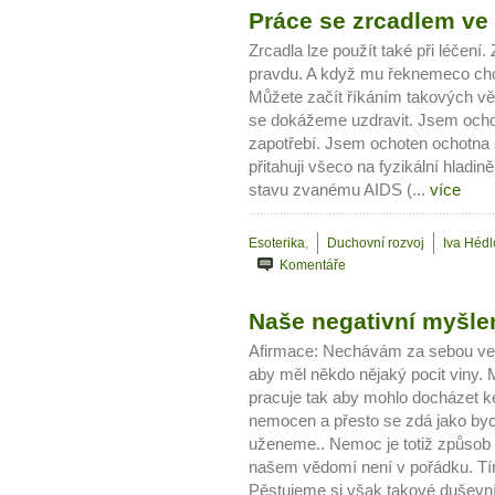
Práce se zrcadlem ve 
Zrcadla lze použít také při léčen
pravdu. A když mu řeknemeco chc
Můžete začít říkáním takových věc
se dokážeme uzdravit. Jsem ocho
zapotřebí. Jsem ochoten ochotna s
přitahuji všeco na fyzikální hlad
stavu zvanému AIDS (...
více
Esoterika
,
Duchovní rozvoj
Iva Héd
Komentáře
Naše negativní myšl
Afirmace: Nechávám za sebou ve
aby měl někdo nějaký pocit viny
pracuje tak aby mohlo docházet k
nemocen a přesto se zdá jako by
uženeme.. Nemoc je totiž způsob 
našem vědomí není v pořádku. Tí
Pěstujeme si však takové duševní