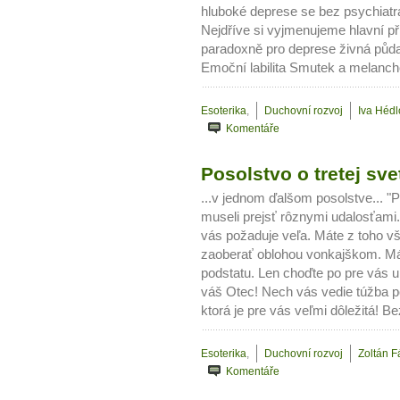
hluboké deprese se bez psychiat
Nejdříve si vyjmenujeme hlavní pří
paradoxně pro deprese živná půda
Emoční labilita Smutek a melancho
Esoterika
,
Duchovní rozvoj
Iva Héd
Komentáře
Posolstvo o tretej sve
...v jednom ďalšom posolstve... 
museli prejsť rôznymi udalosťami.
vás požaduje veľa. Máte z toho v
zaoberať oblohou vonkajškom. Máte
podstatu. Len choďte po pre vás u
váš Otec! Nech vás vedie túžba 
ktorá je pre vás veľmi dôležitá! Be
Esoterika
,
Duchovní rozvoj
Zoltán F
Komentáře