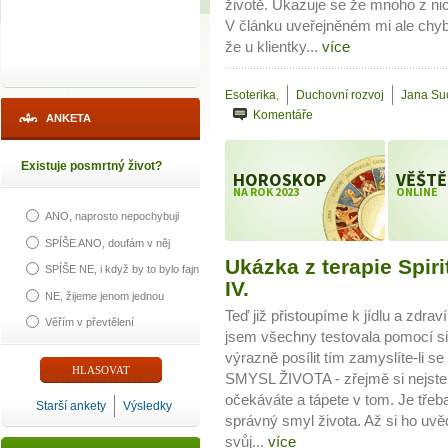
životě. Ukazuje se že mnoho z nic
V článku uveřejněném mi ale chyb
že u klientky...
více
Esoterika
,
Duchovní rozvoj
Jana Su
Komentáře
ANKETA
Existuje posmrtný život?
HOROSKOP
VĚŠTĚ
NA ROK 2023
ONLINE
ANO, naprosto nepochybuji
SPÍŠE ANO, doufám v něj
Ukázka z terapie Spir
SPÍŠE NE, i když by to bylo fajn
IV.
NE, žijeme jenom jednou
Teď již přistoupíme k jídlu a zdrav
Věřím v převtělení
jsem všechny testovala pomocí si
výrazně posílit tím zamyslíte-li s
SMYSL ŽIVOTA - zřejmě si nejste ú
očekáváte a tápete v tom. Je třeba
Starší ankety
Výsledky
správný smyl života. Až si ho uvě
svůj...
více