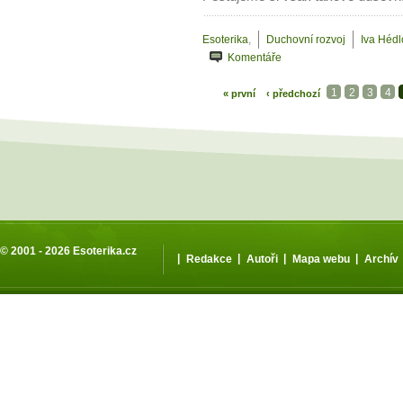
Esoterika
,
Duchovní rozvoj
Iva Héd
Komentáře
1
2
3
4
« první
‹ předchozí
© 2001 - 2026
Esoterika.cz
|
|
|
|
Redakce
Autoři
Mapa webu
Archív