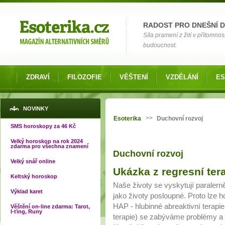
Možnosti výběru
RADOST PRO DNEŠNÍ 
Síla pramení z žití v přítomnos
budoucnost.
ZDRAVÍ
FILOZOFIE
VĚŠTENÍ
VZDĚLÁNÍ
ES
Jste zde
NOVINKY
>>
Esoterika
Duchovní rozvoj
SMS horoskopy za 46 Kč
Velký horoskop na rok 2024
zdarma pro všechna znamení
Duchovní rozvoj
Velký snář online
Stránky
Ukázka z regresní tera
Keltský horoskop
Naše životy se vyskytují paralerně
Výklad karet
jako životy posloupné. Proto lze ho
HAP - hlubinné abreaktivní terapi
Věštění on-line zdarma: Tarot,
I-ťing, Runy
terapie) se zabýváme problémy a b