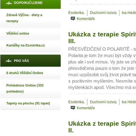
DOPORUČUJEME
Esoterika
,
Duchovní rozvoj
Iva Héd
Zdravá Výživa - diety a
Komentáře
recepty
Ukázka z terapie Spir
Věštění online
III.
Kartářky na Ezoterika.cz
PŘESVĚDČENÍ O POLARITĚ - toto
Polarita je tom že musí být vžd
PRO VÁS
plus ale i své mínus. Vy jste se zře
přesvědčena pouze o tom že jste 
6 druhů Věštění Online
musí uzpůsobit svůj život právě tak
s pozitivním myšlením. Nesmíte s
Pohlednice Online (333
myšlenkách apod. Všechno má svo
pohlednic)
Esoterika
,
Duchovní rozvoj
Iva Héd
Tapety na plochu (91 tapet)
Komentáře
Ukázka z terapie Spir
II.