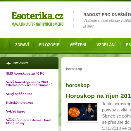
Možnosti výběru
RADOST PRO DNEŠNÍ 
Všímejte si jaké obrazy vysílá
jít dál?
ZDRAVÍ
FILOZOFIE
VĚŠTENÍ
VZDĚLÁNÍ
ES
Jste zde
NOVINKY
horoskop
SMS horoskopy za 46 Kč
Velký horoskop na rok 2024
horoskop
zdarma pro všechna znamení
Stránky
Velký snář online
Horoskop na říjen 20
Keltský horoskop
Tento horoskop
pohyby a vliv p
Výklad karet
Slunce se poh
Věštění on-line zdarma: Tarot,
se přesune do 
I-ťing, Runy
9/10/2018 ve z