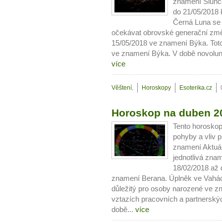
znamení Slunc
do 21/05/2018 
Černá Luna se
očekávat obrovské generační změ
15/05/2018 ve znamení Býka. Toto
ve znamení Býka. V době novoluní
více
Věštení
,
Horoskopy
Esoterika.cz
Horoskop na duben 2
Tento horoskop
pohyby a vliv p
znamení Aktuál
jednotlivá zna
18/02/2018 až 
znamení Berana. Úplněk ve Vahách
důležitý pro osoby narozené ve z
vztazích pracovních a partnerskýc
době...
více