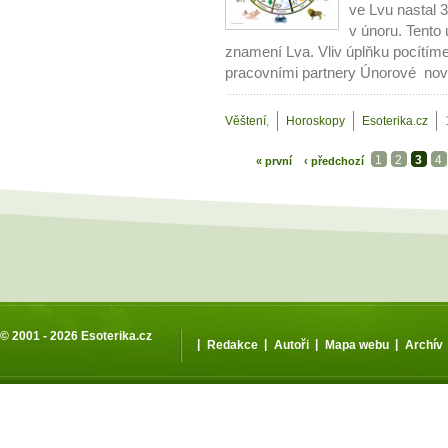
ve Lvu nastal 3
v únoru. Tento 
znamení Lva. Vliv úplňku pocítíme 
pracovními partnery Únorové novo
Věštení
,
Horoskopy
Esoterika.cz
1
2
3
4
« první
‹ předchozí
© 2001 - 2026
Esoterika.cz
|
|
|
|
Redakce
Autoři
Mapa webu
Archív