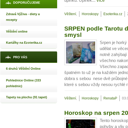
úplňku. Úplněk...
více
DOPORUČUJEME
Věštení
,
Horoskopy
Esoterika.cz
Zdravá Výživa - diety a
recepty
SRPEN podle Tarotu d
Věštění online
smysl
Srpen je horký 
Kartářky na Ezoterika.cz
udělat ve věcec
notně zahýbají 
PRO VÁS
všechno nakon
Všechno zapad
6 druhů Věštění Online
špatném to už je na každém jedno
dobra s sebou nese dvě průbojné
Pohlednice Online (333
které s sebou vždy nesou rychlé r
pohlednic)
Tapety na plochu (91 tapet)
Věštení
,
Horoskopy
RenataP
03.
Horoskop na srpen 20
Tento horoskop
pohyby a vliv 