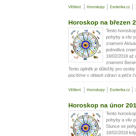
Věštení
,
Horoskopy
Esoterika.cz
Horoskop na březen 2
Tento horoskop
pohyby a vliv p
znamení Aktuál
jednotlivá zna
18/02/2018 až 
znamení Beran
Tento úplněk je důležitý pro osob
pocítíme v oblasti zdraví a péče 
Věštení
,
Horoskopy
Esoterika.cz
Horoskop na únor 201
Tento horoskop
pohyby a vliv 
Slunce se poh
18/02/2018 kd