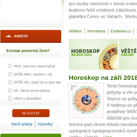
pro osoby narozené v tomto zname
budeme řešit vztahové záležitosti
planetka Ceres ve Vahách. Merku
Věštení
,
Horoskopy
Esoterika.cz
ANKETA
HOROSKOP
VĚŠTĚ
Existuje posmrtný život?
NA ROK 2023
ONLINE
ANO, naprosto nepochybuji
SPÍŠE ANO, doufám v něj
Horoskop na září 201
SPÍŠE NE, i když by to bylo fajn
Tento horoskop
NE, žijeme jenom jednou
pohyby a vliv p
Slunce se pohy
Věřím v převtělení
4 hodinou se p
proběhne 9/09/
důležité pro o
Starší ankety
Výsledky
řešíme pod vlivem tohoto novolu
spolupráce spolupracovníků mnoho