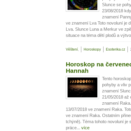
Slunce se pohy
23/08/2018 kdy
znamení Panny
ve znamení Lva Toto novoluní je 
Lva. Slunce Luna a Merkur ve zpě
situace na téma dětí plodů a výtvo
Věštení
,
Horoskopy
Esoterika.cz
Horoskop na červenec
Hannah
Tento horoskop
pohyby a vliv p
znamení Slunce
21/05/2018 až 
znamení Raka.
13/07/2018 ve znamení Raka. Toto
ve znamení Raka. Ostatním přine
tchýně). Téma tohoto novoluní je st
práce...
více