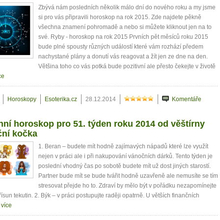
Zbývá nám posledních několik málo dní do nového roku a my jsme
si pro vás připravili horoskop na rok 2015. Zde najdete pěkně
všechna znamení pohromadě a nebo si můžete kliknout jen na to
své. Ryby - horoskop na rok 2015 Prvních pět měsíců roku 2015
bude plné spousty různých událostí které vám rozhází předem
nachystané plány a donutí vás reagovat a žít jen ze dne na den.
Většina toho co vás potká bude pozitivní ale přesto čekejte v životě
ce
Horoskopy
Esoterika.cz
28.12.2014
Komentáře
ní horoskop pro 51. týden roku 2014 od věštírny
ční kočka
1. Beran – budete mít hodně zajímavých nápadů které lze využít
nejen v práci ale i při nakupování vánočních dárků. Tento týden je
poslední vhodný čas po sobotě budete mít už dost jiných starostí.
Partner bude mít se bude tvářit hodně uzavřeně ale nemusíte se tím
stresovat přejde ho to. Zdraví by mělo být v pořádku nezapomínejte
řísun tekutin. 2. Býk – v práci postupujte raději opatrně. U větších finančních
.
více