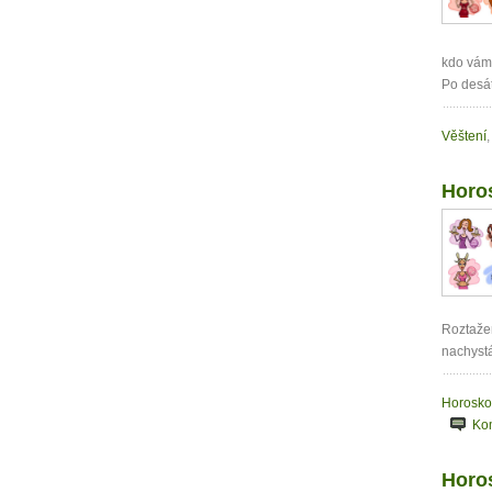
kdo vám 
Po desát
Věštení
,
Horos
Roztažen
nachystá
Horosko
Ko
Horo