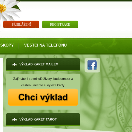
PŘIHLÁŠENÍ
REGISTRACE
OSKOPY
VĚŠTCI NA TELEFONU
VÝKLAD KARET MAILEM
Zajímáte-li se minulé životy, budoucnost a
věštění, nechte si vyložit karty.
VÝKLAD KARET TAROT