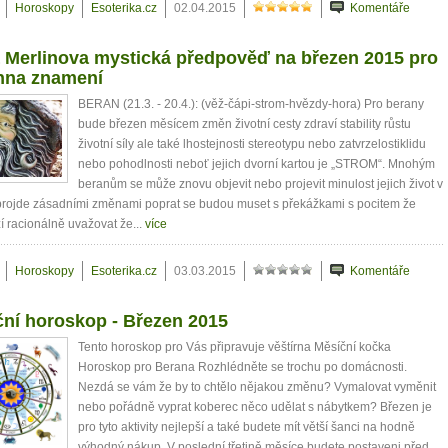
lnohodnotný život
Horoskopy
Esoterika.cz
02.04.2015
Komentáře
... všechny tipy zdarma.
 Merlinova mystická předpověď na březen 2015 pro
hna znamení
it, že jste unaveni hned jak ráno vstanete?
BERAN (21.3. - 20.4.): (věž-čápi-strom-hvězdy-hora) Pro berany
Nemusí to tak být - ZJISTĚTE ZDARMA!
bude březen měsícem změn životní cesty zdraví stability růstu
životní síly ale také lhostejnosti stereotypu nebo zatvrzelostiklidu
nebo pohodlnosti neboť jejich dvorní kartou je „STROM“. Mnohým
mít více energie každý den
beranům se může znovu objevit nebo projevit minulost jejich život v
vnést do života rovnováhu
projde zásadními změnami poprat se budou muset s překážkami s pocitem že
být šťastnější
 racionálně uvažovat že...
více
Horoskopy
Esoterika.cz
03.03.2015
Komentáře
Nenávidíme spam stejně jako vy
ní horoskop - Březen 2015
Tento horoskop pro Vás připravuje věštírna Měsíční kočka
Horoskop pro Berana Rozhlédněte se trochu po domácnosti.
Nezdá se vám že by to chtělo nějakou změnu? Vymalovat vyměnit
nebo pořádně vyprat koberec něco udělat s nábytkem? Březen je
pro tyto aktivity nejlepší a také budete mít větší šanci na hodně
výhodný nákup. V poslední třetině měsíce budete postaveni před