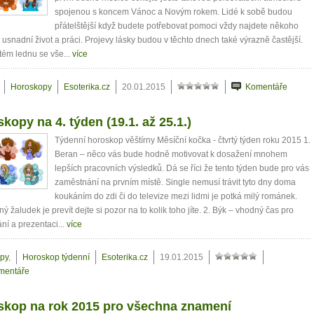
spojenou s koncem Vánoc a Novým rokem. Lidé k sobě budou
přátelštější když budete potřebovat pomoci vždy najdete někoho
usnadní život a práci. Projevy lásky budou v těchto dnech také výrazně častější.
ém lednu se vše...
více
Horoskopy
Esoterika.cz
20.01.2015
Komentáře
kopy na 4. týden (19.1. až 25.1.)
Týdenní horoskop věštírny Měsíční kočka - čtvrtý týden roku 2015 1.
Beran – něco vás bude hodně motivovat k dosažení mnohem
lepších pracovních výsledků. Dá se říci že tento týden bude pro vás
zaměstnání na prvním místě. Single nemusí trávit tyto dny doma
koukáním do zdi či do televize mezi lidmi je potká milý románek.
ý žaludek je prevít dejte si pozor na to kolik toho jíte. 2. Býk – vhodný čas pro
ní a prezentaci...
více
py
,
Horoskop týdenní
Esoterika.cz
19.01.2015
mentáře
skop na rok 2015 pro všechna znamení