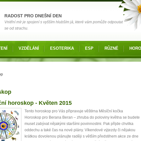
RADOST PRO DNEŠNÍ DEN
Vnitřní mír je spojení s vyšším hlubším já, které vám pomůže odpoutat
se od strachu.
ENÍ
VZDĚLÁNÍ
ESOTERIKA
ESP
RŮZNÉ
HOR
zde
op
skop
nky
ní horoskop - Květen 2015
Tento horoskop pro Vás připravuje věštírna Měsíční kočka
Horoskop pro Berana Beran – zhruba do poloviny května se budete
muset zabývat nějakými staršími povinnostmi. Pak přijde chvilka
oddechu a také čas na nové plány. Víkendové výjezdy či nějakou
krátkou dovolenou plánujte raději s větším předstihem akce ze dne