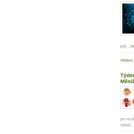
jistý...
ví
Věštení
,
Týden
Měsí
jen na p
výdajů..