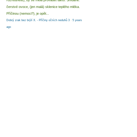
rozhodnete), by se měla provádět takto: Snídaně:
čerstvé ovoce, (jen malá) sklenice teplého mléka.
Příčinou (nemoci?), je opět...
Dobrý zrak bez brýlí X. - Příčiny očních neduhů 3
·
5 years
ago