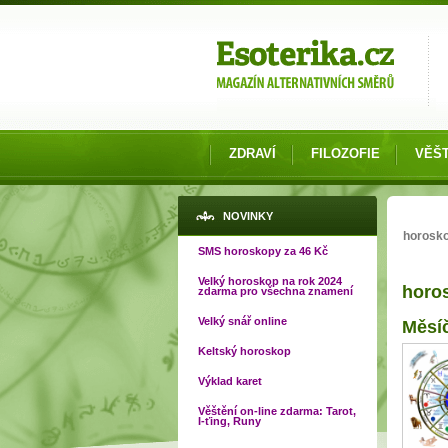
Možnosti výběru
ZDRAVÍ
FILOZOFIE
VĚŠT
Jste 
NOVINKY
horosk
SMS horoskopy za 46 Kč
Velký horoskop na rok 2024
horo
zdarma pro všechna znamení
Strá
Velký snář online
Měsíč
Keltský horoskop
Výklad karet
Věštění on-line zdarma: Tarot,
I-ťing, Runy