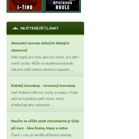
NEJČTENĚJŠÍ ČLÁNKY
Abecední seznam dobrých lidských
vlastností
Platí stejně pro ženy jako pro muže, pro děti i
starší osoby. Může se doplňovat,kdykoliv
někomu další dobrá vlastnost napadne....
Keltský horoskop - stromový horoskop
staří Keltové měli své zvyky a tradice. Podle
nich ke každému patří strom, který
předurčuje jeho vlastnosti ....
Naučte se věštit aneb chiromantie je vždy
při ruce - čára života, hlavy a srdce
Čtení z ruky je skvělá věštecká metoda,