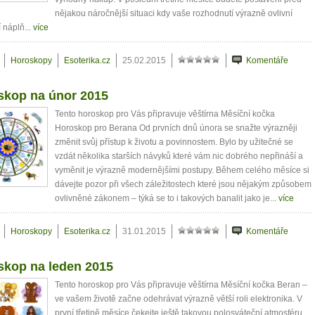
nějakou náročnější situaci kdy vaše rozhodnutí výrazně ovlivní
 náplň...
více
Horoskopy
Esoterika.cz
25.02.2015
Komentáře
skop na únor 2015
Tento horoskop pro Vás připravuje věštírna Měsíční kočka
Horoskop pro Berana Od prvních dnů února se snažte výrazněji
změnit svůj přístup k životu a povinnostem. Bylo by užitečné se
vzdát několika starších návyků které vám nic dobrého nepřináší a
vyměnit je výrazně modernějšími postupy. Během celého měsíce si
dávejte pozor při všech záležitostech které jsou nějakým způsobem
ovlivněné zákonem – týká se to i takových banalit jako je...
více
Horoskopy
Esoterika.cz
31.01.2015
Komentáře
skop na leden 2015
Tento horoskop pro Vás připravuje věštírna Měsíční kočka Beran –
ve vašem životě začne odehrávat výrazně větší roli elektronika. V
první třetině měsíce čekejte ještě takovou polosváteční atmosféru