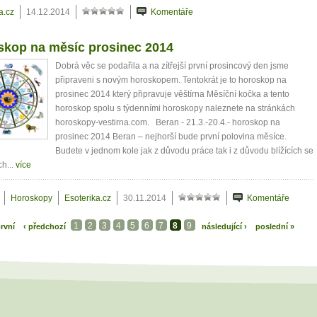
a.cz
14.12.2014
Komentáře
skop na měsíc prosinec 2014
Dobrá věc se podařila a na zítřejší první prosincový den jsme
připraveni s novým horoskopem. Tentokrát je to horoskop na
prosinec 2014 který připravuje věštírna Měsíční kočka a tento
horoskop spolu s týdenními horoskopy naleznete na stránkách
horoskopy-vestirna.com. Beran - 21.3.-20.4.- horoskop na
prosinec 2014 Beran – nejhorší bude první polovina měsíce.
Budete v jednom kole jak z důvodu práce tak i z důvodu blížících se
h...
více
Horoskopy
Esoterika.cz
30.11.2014
Komentáře
1
2
3
4
5
6
7
8
9
rvní
‹ předchozí
následující ›
poslední »