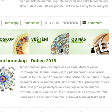
na den tentokrát nemusí vyjít. Na konci měsíce čekejte trochu více
akce budete v neustálém pohybu setkáte se s novými zajímavými...
Horoskopy
Esoterika.cz
29.04.2015
Komentáře
OSKOP
VĚŠTĚNÍ
OD NÁS
 2023
ONLINE
PRO VÁS
ční horoskop - Duben 2015
Tento horoskop pro Vás připravuje věštírna Měsíční kočka
Horoskop pro Berana Beran – jaro v plném proudu a ve vašem
životě se toho bude dít opravdu hodně. Duben bude nabitý různými
změnami které se budou týkat jak osobního tak i pracovního života.
Mezi desátým až patnáctým vás čeká nějaké velmi důležité
rozhodnutí které silně ovlivní to co se bude dít ve zbytku roku 2015.
Pamatujte si že upřímnost nemusí zraňovat. Není tak těžké říkat...
0 tipů pro zdravý a