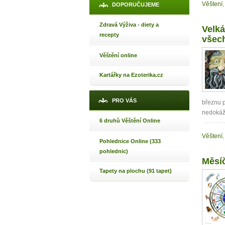
p
Věštení
,
DOPORUČUJEME
Zdravá Výživa - diety a
Velká
recepty
všec
Máte poc
Věštění online
Kartářky na Ezoterika.cz
Jak 
Jak 
PRO VÁS
březnu 
Jak 
nedokáží
6 druhů Věštění Online
Věštení
,
Pohlednice Online (333
pohlednic)
Měsíč
Tapety na plochu (91 tapet)