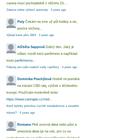
casina musí pochopitelně z něčeho žít....
Zdarma online výherní automaty
·
3 years ago
Poly
Čekám na sms už půl hodiny a nic,
peníze strženy...
Výklad karet přes SMS
·
3 years ago
Alžběta Sappová
Dobrý den. Jaký je
vůbec rozdíl mezi parfémem a například
touto
parfémovou...
Flakony pro vaše toaletní vody i parfémy
·
4 years ago
Dominika Prachýlová
Hodně mi pomáhá
na trávání CBD olej, výtžek z léčebného
konopí. Používám konkrétně tento
https://www.cannapio.cz/cbd...
Které bylinky pomohou zrychlit metabolismus a usnadnit
trávení?
·
4 years ago
Romana
Plně ovocná dieta nebo půst a
omezená dieta (je na vás, pro co se