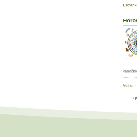
Esoterik
Horo
vánočníc
Věštení
,
« p