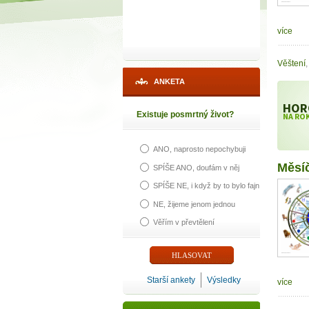
více
Věštení
,
ANKETA
HOR
Existuje posmrtný život?
NA ROK
ANO, naprosto nepochybuji
Měsí
SPÍŠE ANO, doufám v něj
SPÍŠE NE, i když by to bylo fajn
NE, žijeme jenom jednou
Věřím v převtělení
1
Starší ankety
Výsledky
více