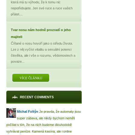
která má tu výhodu, že k tomu nic
nepotřebujete. Jen své ruce a ruce vašich
přátel....
Tvar nosu nám hodně prozradí o jeho
majiteli
Číňané o nosu hovoří jako o středu života.
Lze z něj vyčíst vitalitu a sexuální potenci
člověka, ale i vše o rozumu, vědomostech a
povaze...
VÍCE ČLÁNKU
RECENT COMMENTS
Michal Foltýn
Je pravda, že automaty jsou
super zábava, ale nikdy bychom neměli
počítat s tím, že na nich budeme dlouhodobě
vyhrávat peníze. Kamená kasína, ale i online