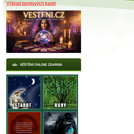
Výklad tarotových karet
VĚŠTĚNÍ ONLINE ZDARMA
X