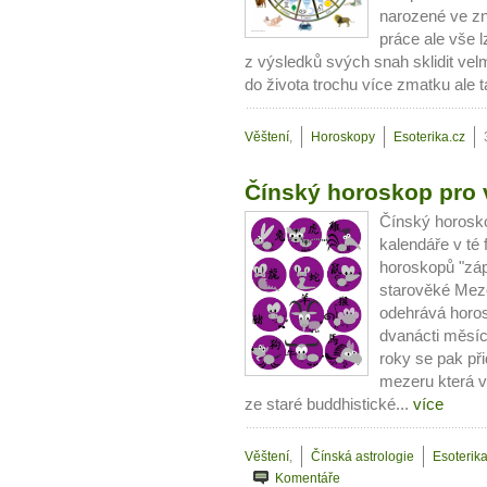
narozené ve z
práce ale vše 
z výsledků svých snah sklidit vel
do života trochu více zmatku ale 
Věštení
,
Horoskopy
Esoterika.cz
Čínský horoskop pro
Čínský horosko
kalendáře v té 
horoskopů "záp
starověké Mezo
odehrává horos
dvanácti měsíců
roky se pak př
mezeru která v
ze staré buddhistické...
více
Věštení
,
Čínská astrologie
Esoterika
Komentáře