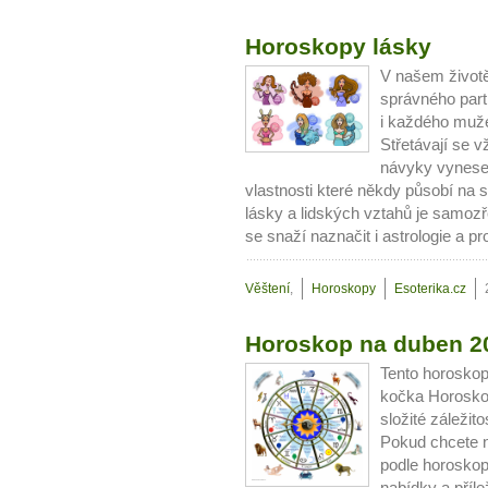
Horoskopy lásky
V našem životě j
správného part
i každého muže
Střetávají se 
návyky vynesen
vlastnosti které někdy působí na 
lásky a lidských vztahů je samoz
se snaží naznačit i astrologie a pr
10 tipů p
Věštení
,
Horoskopy
Esoterika.cz
plnohodn
Horoskop na duben 2
Tento horoskop
... všechny
kočka Horosko
složité záležit
Pokud chcete ně
Máte pocit, že jste unaveni hn
podle horoskop
Ne