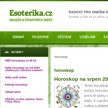
Možnosti výběru
RADOST PRO DNEŠNÍ 
Rostete a učíte se ze všeho, co
ZDRAVÍ
FILOZOFIE
VĚŠTENÍ
VZDĚLÁNÍ
ES
Jste zde
NOVINKY
horoskop
SMS horoskopy za 46 Kč
Velký horoskop na rok 2024
horoskop
zdarma pro všechna znamení
Stránky
Velký snář online
Horoskop na srpen 2
Keltský horoskop
Tento horoskop
kočka Horosko
Výklad karet
první tři týdn
Věštění on-line zdarma: Tarot,
klidu. V zaměs
I-ťing, Runy
rodina a přáte