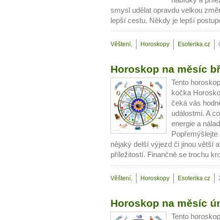
nabídky a příle
smysl udělat opravdu velkou zm
Jak mít více energie každ
lepší cestu. Někdy je lepší postup
Jak vnést do života rovno
Jak být šťastnější
Věštení
,
Horoskopy
Esoterika.cz
Horoskop na měsíc b
Tento horoskop
kočka Horosko
čeká vás hodně
událostmi. A co
energie a nálad
Popřemýšlejte 
nějaký delší výjezd či jinou větší
příležitostí. Finančně se trochu kr
Věštení
,
Horoskopy
Esoterika.cz
Horoskop na měsíc ú
Tento horoskop