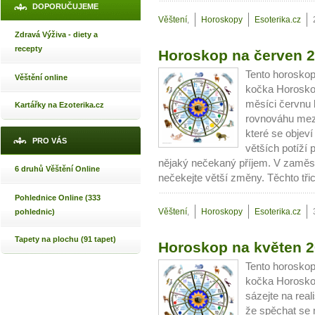
DOPORUČUJEME
Věštení
,
Horoskopy
Esoterika.cz
Zdravá Výživa - diety a
recepty
Horoskop na červen 
Tento horoskop
Věštění online
kočka Horosko
měsíci červnu 
Kartářky na Ezoterika.cz
rovnováhu mezi
které se objev
PRO VÁS
větších potíží 
nějaký nečekaný příjem. V zaměst
6 druhů Věštění Online
nečekejte větší změny. Těchto tři
Pohlednice Online (333
Věštení
,
Horoskopy
Esoterika.cz
pohlednic)
Tapety na plochu (91 tapet)
Horoskop na květen 
Tento horoskop
kočka Horosko
sázejte na real
že spěchat se 