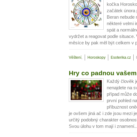
kočka Horosko
začátek února 
Beran nebude m
některé velmi ir
spát a normáln
vydržet a reagovat podle situace
měsíce by pak měl být celkem v p
Věštení
,
Horoskopy
Esoterika.cz
Hry co padnou vašem
Každý člověk j
nenajdete na sv
případ může do
první pohled n
příbuznost oně
je ovšem jiná ač i zde jsou mezi j
určitý podobný charakter osobnost
Svou úlohu v tom mají i znamení.