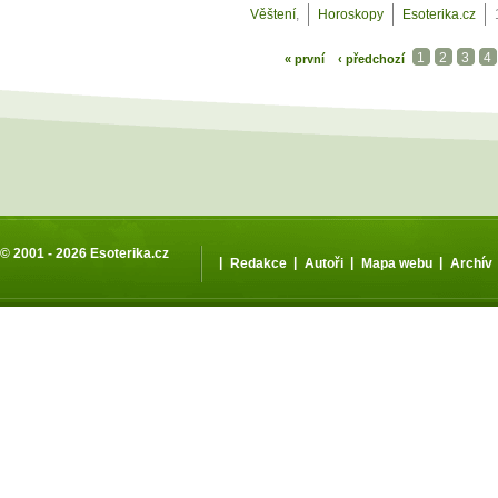
Věštení
,
Horoskopy
Esoterika.cz
1
2
3
4
« první
‹ předchozí
© 2001 - 2026
Esoterika.cz
|
|
|
|
Redakce
Autoři
Mapa webu
Archív