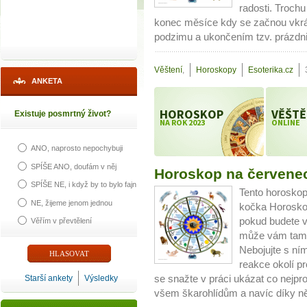
radosti. Troch
konec měsíce kdy se začnou vkrá
podzimu a ukončením tzv. prázdn
Věštení
,
Horoskopy
Esoterika.cz
ANKETA
HOROSKOP
VĚŠTĚ
Existuje posmrtný život?
NA ROK 2023
ONLINE
ANO, naprosto nepochybuji
SPÍŠE ANO, doufám v něj
Horoskop na červene
SPÍŠE NE, i když by to bylo fajn
Tento horoskop
NE, žijeme jenom jednou
kočka Horosko
pokud budete v
Věřím v převtělení
může vám tam t
Nebojujte s n
reakce okolí p
Starší ankety
Výsledky
se snažte v práci ukázat co nejpro
všem škarohlídům a navíc díky ně