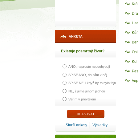
Krá
Dra
Had
Kůň
ANKETA
Ber
Existuje posmrtný život?
Opi
Koh
ANO, naprosto nepochybuji
Pes
SPÍŠE ANO, doufám v něj
Vep
SPÍŠE NE, i když by to bylo fajn
NE, žijeme jenom jednou
Věřím v převtělení
Starší ankety
Výsledky