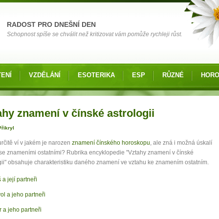
RADOST PRO DNEŠNÍ DEN
Schopnost spíše se chválit než kritizovat vám pomůže rychleji růst.
ENÍ
VZDĚLÁNÍ
ESOTERIKA
ESP
RŮZNÉ
HOR
 zde
ahy znamení v čínské astrologii
řikryl
rčitě ví v jakém je narozen
znamení čínského horoskopu
, ale zná i možná úskalí
se znameními ostatními? Rubrika encyklopedie "Vztahy znamení v čínské
gii" obsahuje charakteristiku daného znamení ve vztahu ke znamením ostatním.
 a její partneři
ol a jeho partneři
r a jeho partneři