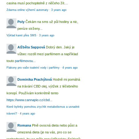
casina musí pochopitelně z něčeho žít....
Zdarma online výherní automaty
·
3 years ago
Poly
Čekám na sms už půl hodiny a nic,
peníze strženy...
Výklad karet přes SMS
·
3 years ago
Alžběta Sappová
Dobrý den. Jaký je
vůbec rozdíl mezi parfémem a například
touto
parfémovou...
Flakony pro vaše toaletní vody i parfémy
·
4 years ago
Dominika Prachýlová
Hodně mi pomáhá
na trávání CBD olej, výtžek z léčebného
konopí. Používám konkrétně tento
https://www.cannapio.cz/cbd...
Které bylinky pomohou zrychlit metabolismus a usnadnit
trávení?
·
4 years ago
Romana
Plně ovocná dieta nebo půst a
omezená dieta (je na vás, pro co se