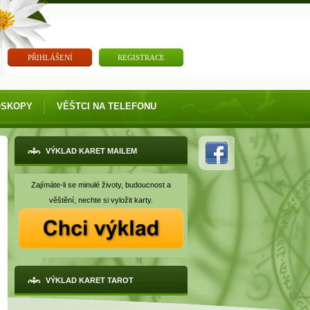
PŘIHLÁŠENÍ
REGISTRACE
OSKOPY
VĚŠTCI NA TELEFONU
VÝKLAD KARET MAILEM
Zajímáte-li se minulé životy, budoucnost a
věštění, nechte si vyložit karty.
VÝKLAD KARET TAROT