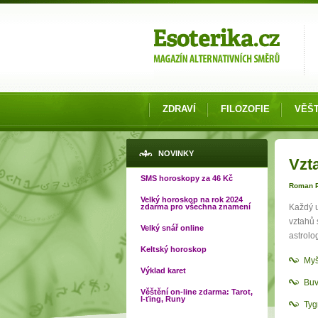
Možnosti výběru
ZDRAVÍ
FILOZOFIE
VĚŠT
Jste
NOVINKY
Vzt
SMS horoskopy za 46 Kč
Roman P
Velký horoskop na rok 2024
zdarma pro všechna znamení
Každý u
vztahů 
Velký snář online
astrolo
Keltský horoskop
Myš
Výklad karet
Buv
Věštění on-line zdarma: Tarot,
I-ťing, Runy
Tyg