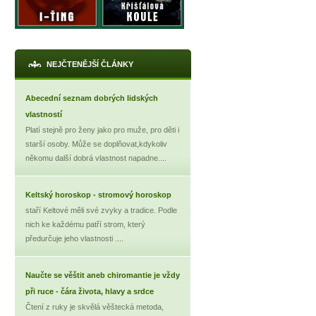
NEJČTENĚJŠÍ ČLÁNKY
Abecední seznam dobrých lidských
vlastností
Platí stejně pro ženy jako pro muže, pro děti i
starší osoby. Může se doplňovat,kdykoliv
někomu další dobrá vlastnost napadne....
Keltský horoskop - stromový horoskop
staří Keltové měli své zvyky a tradice. Podle
nich ke každému patří strom, který
předurčuje jeho vlastnosti ....
Naučte se věštit aneb chiromantie je vždy
při ruce - čára života, hlavy a srdce
Čtení z ruky je skvělá věštecká metoda,