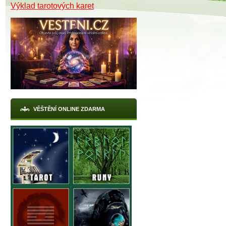
Výklad tarotových karet
VĚŠTĚNÍ ONLINE ZDARMA