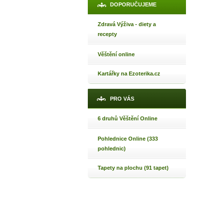
DOPORUČUJEME
Zdravá Výživa - diety a
recepty
Věštění online
Kartářky na Ezoterika.cz
PRO VÁS
6 druhů Věštění Online
Pohlednice Online (333
pohlednic)
Tapety na plochu (91 tapet)