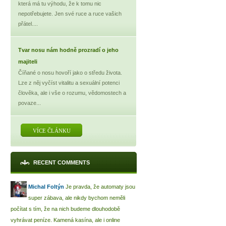
která má tu výhodu, že k tomu nic
nepotřebujete. Jen své ruce a ruce vašich
přátel....
Tvar nosu nám hodně prozradí o jeho
majiteli
Číňané o nosu hovoří jako o středu života.
Lze z něj vyčíst vitalitu a sexuální potenci
člověka, ale i vše o rozumu, vědomostech a
povaze...
VÍCE ČLÁNKU
RECENT COMMENTS
Michal Foltýn
Je pravda, že automaty jsou
super zábava, ale nikdy bychom neměli
počítat s tím, že na nich budeme dlouhodobě
vyhrávat peníze. Kamená kasína, ale i online