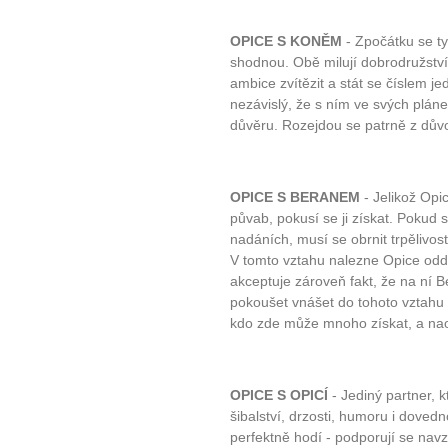
OPICE S KONĚM
- Zpočátku se t
shodnou. Obě milují dobrodružství,
ambice zvítězit a stát se číslem jed
nezávislý, že s ním ve svých pláne
důvěru. Rozejdou se patrně z důvo
OPICE S BERANEM
- Jelikož Opic
půvab, pokusí se ji získat. Pokud 
nadáních, musí se obrnit trpělivos
V tomto vztahu nalezne Opice od
akceptuje zároveň fakt, že na ní 
pokoušet vnášet do tohoto vztahu 
kdo zde může mnoho získat, a nao
OPICE S OPICÍ
- Jediný partner, 
šibalství, drzosti, humoru i doved
perfektně hodí - podporují se navz