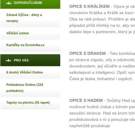
DOPORUČUJEME
OPICE S KRÁLÍKEM
- Opice je o
chováním Králíka a Králík se baví
Zdravá Výživa - diety a
Oba se rádi pobaví. Problém je ale
recepty
připadat příliš křehký na to, aby sná
daleko lépe s partnerem, který je j
Věštění online
Kartářky na Ezoterika.cz
OPICE S DRAKEM
- Tato kombina
po stránce zápalu, síly a odolnost
PRO VÁS
dovednostem, její důvěře a nadšen
velkolepost a inteligenci. Opičí v
6 druhů Věštění Online
Čeká je láska, bohatství i úspěch.
Pohlednice Online (333
pohlednic)
OPICE S HADEM
- Svůdný Had up
Tapety na plochu (91 tapet)
možnost hodně získat z tohoto part
sexuální stránce. Had se krom t
prodiskutovává s ní a posuzuje vš
nepřetržitě produkuje.