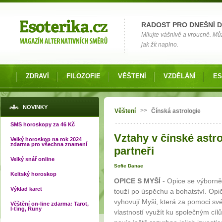
Možnosti výběru
RADOST PRO DNEŠNÍ 
Milujte vášnivě a vroucně. Můž
jak žít naplno.
ZDRAVÍ
FILOZOFIE
VĚŠTENÍ
VZDĚLÁNÍ
ES
Jste zde
NOVINKY
>>
Věštení
Čínská astrologie
SMS horoskopy za 46 Kč
Vztahy v čínské astrol
Velký horoskop na rok 2024
zdarma pro všechna znamení
partneři
Velký snář online
Sofie Danae
Keltský horoskop
OPICE S MYŠÍ
- Opice se výborně 
Výklad karet
touží po úspěchu a bohatství. Opi
vyhovují Myši, která za pomoci sv
Věštění on-line zdarma: Tarot,
I-ťing, Runy
vlastností využít ku společným cí