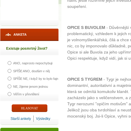
navíc ještě rozvrhne jejich inves
soupeření.
OPICE S BUVOLEM
- Důvěrnější 
problematický, vzhledem k jejich 
ANKETA
je volnomyšlenkářská, čilá a chce 
nic, co by imponovalo důkladně, po
Existuje posmrtný život?
Opice si ale Buvola za jeho upřímn
Opici respektuje, když vidí, jak si 
ANO, naprosto nepochybuji
SPÍŠE ANO, doufám v něj
SPÍŠE NE, i když by to bylo fajn
OPICE S TYGREM
- Tygr je nejho
dominantní, autoritativní a majetn
NE, žijeme jenom jednou
která se odmítá komukoliv klanět. 
Věřím v převtělení
zacházelo jako s veličenstvem, a 
Tygr nerozumí "opičím motivům" a s
Jelikož jsou oba tvrdohlaví a neus
mocenský boj. Jsi-li Opice, vyhni 
Starší ankety
Výsledky