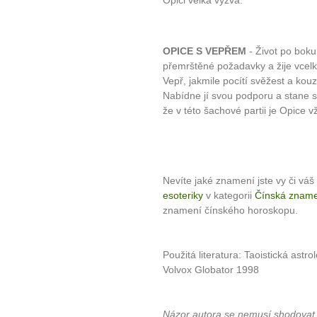
Opici velká výzva.
OPICE S VEPŘEM
- Život po boku
přemrštěné požadavky a žije vcelku
Vepř, jakmile pocítí svěžest a kouz
Nabídne jí svou podporu a stane 
že v této šachové partii je Opice 
Nevíte jaké znamení jste vy či váš 
esoteriky
v kategorii
Čínská znam
znamení čínského horoskopu.
Použitá literatura: Taoistická astr
Volvox Globator 1998
Názor autora se nemusí shodovat