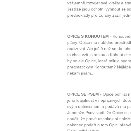
vzájemně rozvíjet své kvality a stáv
Jestliže jsou ochotni vyhnout se 
předpoklady pro to, aby zažili jedn
OPICE S KOHOUTEM
- Kohout-id
plány. Opice mu nabídne prostředk
realizovat. Ale ještě než se do to
to chce vzít zkratkou a Kohout ch
by se ale Opice, která miluje spon
pragmatickým Kohoutem? Nejlépe ud
někam jinam...
OPICE SE PSEM
- Opice pohlíží 
jeho loajálnost v nepříznivých dob
svým optimismem a podává mu po
Jenomže Psovi vadí, že Opice si pří
naučit, že pravé uspokojení nalezne
nakonec podaří o tom Opici přesvě