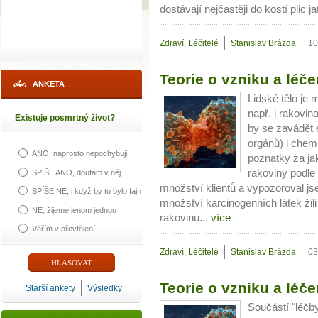
dostávají nejčastěji do kostí plic 
Zdraví
,
Léčitelé
Stanislav Brázda
10
Teorie o vzniku a léče
ANKETA
Lidské tělo je 
např. i rakovi
Existuje posmrtný život?
by se zavádět 
orgánů) i chem
ANO, naprosto nepochybuji
poznatky za ja
rakoviny podl
SPÍŠE ANO, doufám v něj
množství klientů a vypozoroval js
SPÍŠE NE, i když by to bylo fajn
množství karcinogenních látek žil
NE, žijeme jenom jednou
rakovinu...
více
Věřím v převtělení
Zdraví
,
Léčitelé
Stanislav Brázda
03
Teorie o vzniku a léče
Starší ankety
Výsledky
Součástí "léčby