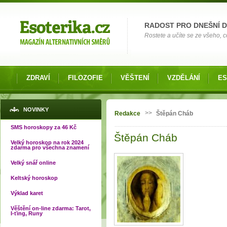
Možnosti výběru
RADOST PRO DNEŠNÍ 
Rostete a učíte se ze všeho, co
ZDRAVÍ
FILOZOFIE
VĚŠTENÍ
VZDĚLÁNÍ
ES
Jste zde
NOVINKY
>>
Redakce
Štěpán Cháb
SMS horoskopy za 46 Kč
Štěpán Cháb
Velký horoskop na rok 2024
zdarma pro všechna znamení
Velký snář online
Keltský horoskop
Výklad karet
Věštění on-line zdarma: Tarot,
I-ťing, Runy