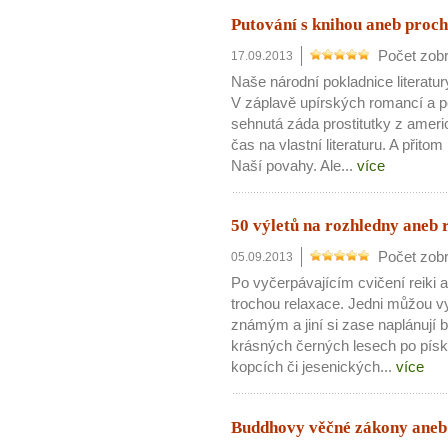
Putování s knihou aneb proc
Počet zobr
17.09.2013
Naše národní pokladnice literatu
V záplavě upírských romancí a pe
sehnutá záda prostitutky z amer
10 tipů p
čas na vlastní literaturu. A přito
Naší povahy. Ale...
více
plnohodn
50 výletů na rozhledny aneb 
... všechny
Počet zobr
05.09.2013
Po vyčerpávajícím cvičení reiki a 
Máte pocit, že jste unaveni hn
trochou relaxace. Jedni můžou vy
Ne
známým a jiní si zase naplánují 
krásných černých lesech po pís
Jak mít více energie každ
kopcích či jesenických...
více
Jak vnést do života rovno
Jak být šťastnější
Buddhovy věčné zákony aneb 