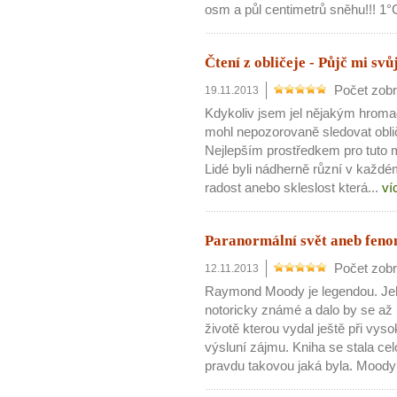
osm a půl centimetrů sněhu!!! 1°
Čtení z obličeje - Půjč mi svůj 
Počet zobr
19.11.2013
Kdykoliv jsem jel nějakým hro
mohl nepozorovaně sledovat oblič
Nejlepším prostředkem pro tuto m
Lidé byli nádherně různí v každé
radost anebo skleslost která...
ví
Paranormální svět aneb fen
Počet zobr
12.11.2013
Raymond Moody je legendou. Jeho 
notoricky známé a dalo by se až 
životě kterou vydal ještě při vys
výsluní zájmu. Kniha se stala c
pravdu takovou jaká byla. Moody 