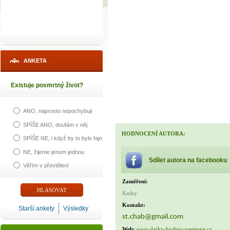
ANKETA
Existuje posmrtný život?
ANO, naprosto nepochybuji
SPÍŠE ANO, doufám v něj
HODNOCENÍ AUTORA:
SPÍŠE NE, i když by to bylo fajn
NE, žijeme jenom jednou
Sdílet autora na facebooku
Věřím v převtělení
Zaměření:
Knihy
Kontakt:
Starší ankety
Výsledky
st.chab@gmail.com
Web:
www.darky-hodiny-nastenne.cz