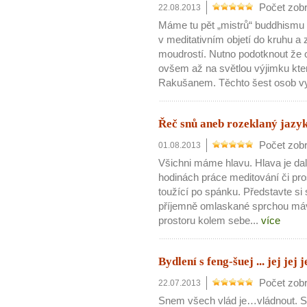
Počet zobr
22.08.2013
Máme tu pět „mistrů“ buddhismu a
v meditativním objetí do kruhu a 
moudrostí. Nutno podotknout že 
ovšem až na světlou výjimku kter
Rakušanem. Těchto šest osob vy
Řeč snů aneb rozeklaný jazyk
Počet zobr
01.08.2013
Všichni máme hlavu. Hlava je dalo
hodinách práce meditování či pr
toužící po spánku. Představte si
příjemně omlaskané sprchou máv
prostoru kolem sebe...
více
Bydlení s feng-šuej ... jej jej j
Počet zobr
22.07.2013
Snem všech vlád je…vládnout. S