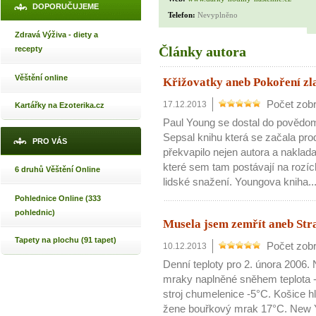
DOPORUČUJEME
Telefon:
Nevyplněno
Zdravá Výživa - diety a
Články autora
recepty
Věštění online
Křižovatky aneb Pokoření zla
Počet zobr
17.12.2013
Kartářky na Ezoterika.cz
Paul Young se dostal do povědom
Sepsal knihu která se začala pr
PRO VÁS
překvapilo nejen autora a naklada
které sem tam postávají na rozíc
6 druhů Věštění Online
lidské snažení. Youngova kniha..
Pohlednice Online (333
pohlednic)
Musela jsem zemřít aneb Str
Tapety na plochu (91 tapet)
Počet zobr
10.12.2013
Denní teploty pro 2. února 2006.
mraky naplněné sněhem teplota -
stroj chumelenice -5°C. Košice h
žene bouřkový mrak 17°C. New Y