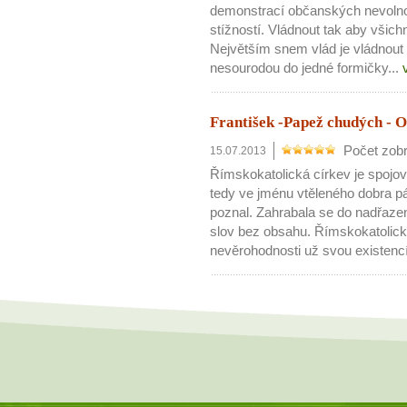
demonstrací občanských nevolnos
stížností. Vládnout tak aby všichn
Největším snem vlád je vládnout 
nesourodou do jedné formičky...
František -Papež chudých - O
Počet zobr
15.07.2013
Římskokatolická církev je spojov
tedy ve jménu vtěleného dobra pác
poznal. Zahrabala se do nadřaze
slov bez obsahu. Římskokatolick
nevěrohodnosti už svou existencí