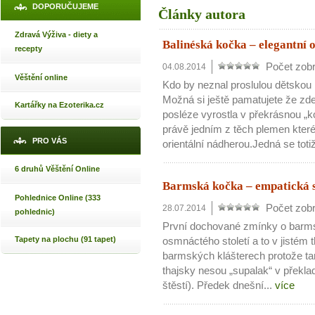
DOPORUČUJEME
Články autora
Zdravá Výživa - diety a
Balinéská kočka – elegantní 
recepty
Počet zobr
04.08.2014
Věštění online
Kdo by neznal proslulou dětskou
Možná si ještě pamatujete že zd
Kartářky na Ezoterika.cz
posléze vyrostla v překrásnou „ko
právě jedním z těch plemen kter
PRO VÁS
orientální nádherou.Jedná se totiž
6 druhů Věštění Online
Barmská kočka – empatická s
Pohlednice Online (333
Počet zobr
28.07.2014
pohlednic)
První dochované zmínky o barm
Tapety na plochu (91 tapet)
osmnáctého století a to v jistém 
barmských klášterech protože tamn
thajsky nesou „supalak“ v překla
štěstí). Předek dnešní...
více