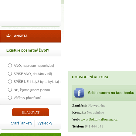
ANKETA
Existuje posmrtný život?
ANO, naprosto nepochybuji
SPÍŠE ANO, doufám v něj
HODNOCENÍ AUTORA:
SPÍŠE NE, i když by to bylo fajn
NE, žijeme jenom jednou
Sdílet autora na facebooku
Věřím v převtělení
Zaměření:
Nevyplněno
Kontakt:
Nevyplněno
Web:
www.DoktorkaRomana.cz
Starší ankety
Výsledky
Telefon:
841 444 841