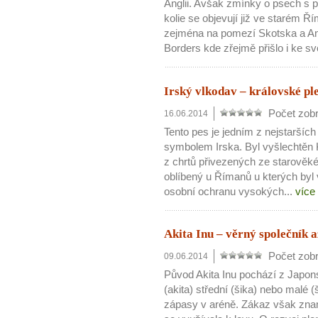
Anglii. Avšak zmínky o psech s 
kolie se objevují již ve starém Ř
zejména na pomezí Skotska a Ang
Borders kde zřejmě přišlo i ke s
Irský vlkodav – královské p
Počet zobr
16.06.2014
Tento pes je jedním z nejstarší
symbolem Irska. Byl vyšlechtěn K
z chrtů přivezených ze starověké
oblíbený u Římanů u kterých byl
osobní ochranu vysokých...
více
Akita Inu – věrný společník a
Počet zobr
09.06.2014
Původ Akita Inu pochází z Japonsk
(akita) střední (šika) nebo malé (
zápasy v aréně. Zákaz však znam