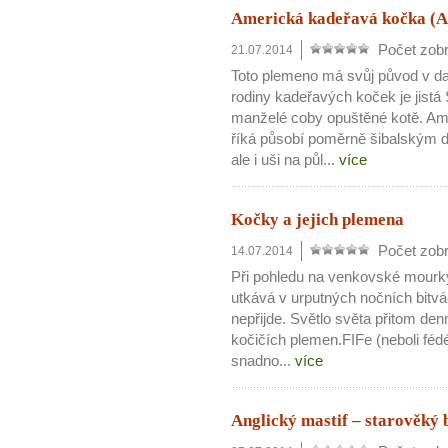
Americká kadeřavá kočka (Am
Počet zobr
21.07.2014
Toto plemeno má svůj původ v dal
rodiny kadeřavých koček je jistá 
manželé coby opuštěné kotě. Ame
říká působí poměrně šibalským do
ale i uši na půl...
více
Kočky a jejich plemena
Počet zobr
14.07.2014
Při pohledu na venkovské mourky
utkává v urputných nočních bitvá
nepřijde. Světlo světa přitom de
kočičích plemen.FIFe (neboli fédér
snadno...
více
Anglický mastif – starověký 