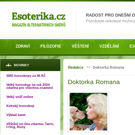
Možnosti výběru
RADOST PRO DNEŠNÍ 
Poznávejte velkolepé možnosti 
ZDRAVÍ
FILOZOFIE
VĚŠTENÍ
VZDĚLÁNÍ
ES
Jste zde
NOVINKY
>>
Redakce
Doktorka Romana
SMS horoskopy za 46 Kč
Doktorka Romana
Velký horoskop na rok 2024
zdarma pro všechna znamení
Velký snář online
Keltský horoskop
Výklad karet
Věštění on-line zdarma: Tarot,
I-ťing, Runy