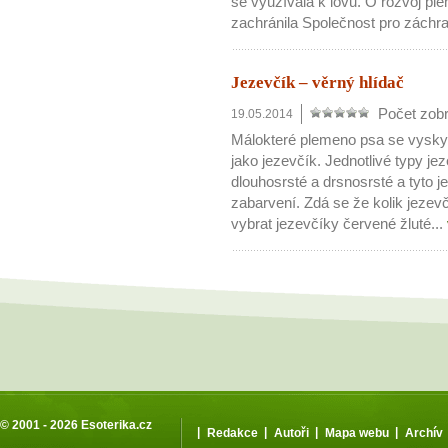
se využívala k lovu. O rozvoj p
zachránila Společnost pro záchra
Jezevčík – věrný hlídač
Počet zobr
19.05.2014
Málokteré plemeno psa se vysky
jako jezevčík. Jednotlivé typy je
dlouhosrsté a drsnosrsté a tyto 
zabarvení. Zdá se že kolik jezev
vybrat jezevčíky červené žluté...
© 2001 - 2026
Esoterika.cz
|
|
|
|
Redakce
Autoři
Mapa webu
Archív