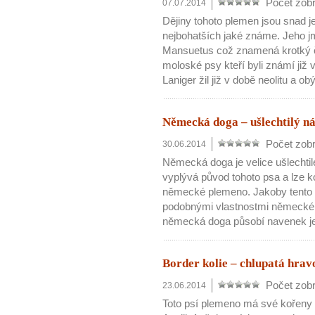
Počet zobr
07.07.2014
Dějiny tohoto plemen jsou snad 
nejbohatších jaké známe. Jeho j
Mansuetus což znamená krotký či
moloské psy kteří byli známí již 
10 tipů p
Laniger žil již v době neolitu a ob
plnohodn
Německá doga – ušlechtilý n
Počet zobr
30.06.2014
... všechny
Německá doga je velice ušlechti
vyplývá původ tohoto psa a lze 
Máte pocit, že jste unaveni hn
německé plemeno. Jakoby tento k
Ne
podobnými vlastnostmi německéh
německá doga působí navenek je 
Jak mít více energie každ
Jak vnést do života rovno
Border kolie – chlupatá hravo
Jak být šťastnější
Počet zobr
23.06.2014
Toto psí plemeno má své kořeny