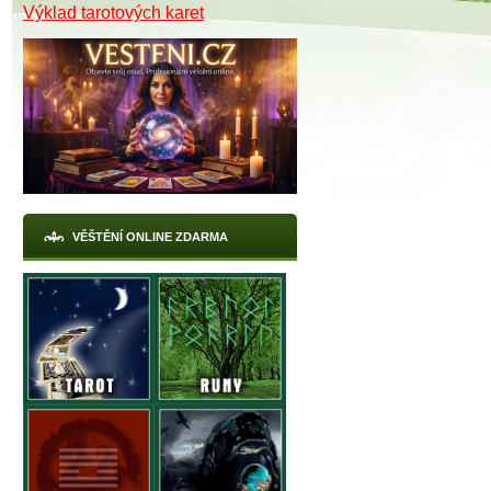
Výklad tarotových karet
X
VĚŠTĚNÍ ONLINE ZDARMA