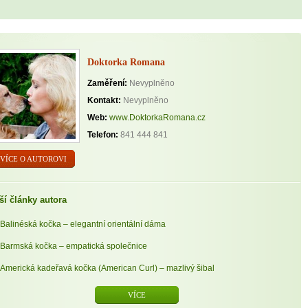
Doktorka Romana
Zaměření:
Nevyplněno
Kontakt:
Nevyplněno
Web:
www.DoktorkaRomana.cz
Telefon:
841 444 841
VÍCE O AUTOROVI
ší články autora
Balinéská kočka – elegantní orientální dáma
Barmská kočka – empatická společnice
Americká kadeřavá kočka (American Curl) – mazlivý šibal
VÍCE