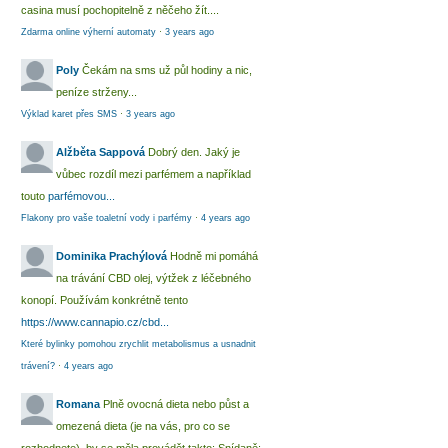
casina musí pochopitelně z něčeho žít....
Zdarma online výherní automaty
·
3 years ago
Poly
Čekám na sms už půl hodiny a nic,
peníze strženy...
Výklad karet přes SMS
·
3 years ago
Alžběta Sappová
Dobrý den. Jaký je
vůbec rozdíl mezi parfémem a například
touto
parfémovou...
Flakony pro vaše toaletní vody i parfémy
·
4 years ago
Dominika Prachýlová
Hodně mi pomáhá
na trávání CBD olej, výtžek z léčebného
konopí. Používám konkrétně tento
https://www.cannapio.cz/cbd...
Které bylinky pomohou zrychlit metabolismus a usnadnit
trávení?
·
4 years ago
Romana
Plně ovocná dieta nebo půst a
omezená dieta (je na vás, pro co se