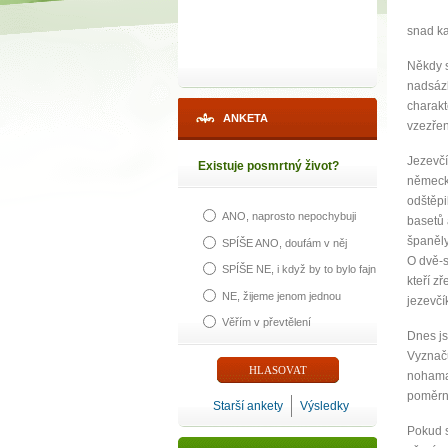
snad ka
Někdy s
nadsázk
charakt
ANKETA
vzezřen
Jezevčí
Existuje posmrtný život?
německý
odštěpi
ANO, naprosto nepochybuji
basetů 
1
španěly
SPÍŠE ANO, doufám v něj
O dvě-st
SPÍŠE NE, i když by to bylo fajn
p
kteří z
NE, žijeme jenom jednou
jezevčí
Věřím v převtělení
Dnes js
Vyznaču
nohama 
Máte poc
poměrně
Starší ankety
Výsledky
Pokud s