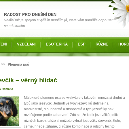
RADOST PRO DNEŠNÍ DEN
Vnitřní mír je spojení s vyšším hlubším já, které vám pomůže odpoutat
se od strachu.
ENÍ
VZDĚLÁNÍ
ESOTERIKA
ESP
RŮZNÉ
HOR
 zde
>>
Plemena psů
evčík – věrný hlídač
a Romana
Málokteré plemeno psa se vyskytuje v takovém množství druhů a
typů jako jezevčík. Jednotlivé typy jezevčíků dělíme na
hladkosrsté, dlouhosrsté a drsnosrsté a tyto jezevčíky pak
rozlišujeme podle zabarvení. Zdá se, že kolik jezevčíků, tolik
různých barev, takže si můžete vybrat jezevčíky červené, žluté,
černé, hnědé, žíhané, či různé kombinace a odstíny těchto