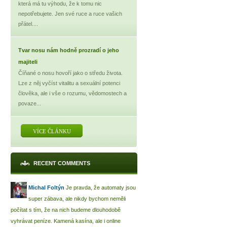
která má tu výhodu, že k tomu nic
nepotřebujete. Jen své ruce a ruce vašich
přátel....
Tvar nosu nám hodně prozradí o jeho
majiteli
Číňané o nosu hovoří jako o středu života.
Lze z něj vyčíst vitalitu a sexuální potenci
člověka, ale i vše o rozumu, vědomostech a
povaze...
VÍCE ČLÁNKU
RECENT COMMENTS
Michal Foltýn
Je pravda, že automaty jsou
super zábava, ale nikdy bychom neměli
počítat s tím, že na nich budeme dlouhodobě
vyhrávat peníze. Kamená kasína, ale i online