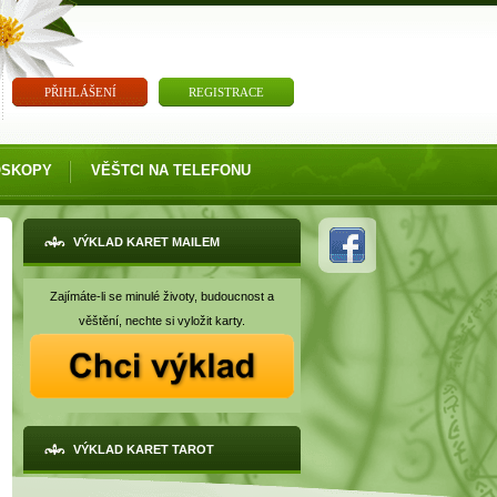
PŘIHLÁŠENÍ
REGISTRACE
OSKOPY
VĚŠTCI NA TELEFONU
VÝKLAD KARET MAILEM
Zajímáte-li se minulé životy, budoucnost a
věštění, nechte si vyložit karty.
VÝKLAD KARET TAROT