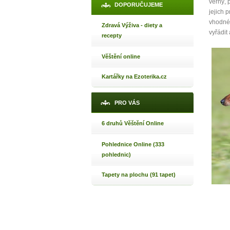
Jak 
věrný, 
DOPORUČUJEME
jejich 
Jak 
vhodné 
Zdravá Výživa - diety a
Jak 
vyřádit
recepty
Věštění online
Kartářky na Ezoterika.cz
PRO VÁS
6 druhů Věštění Online
Pohlednice Online (333
pohlednic)
Tapety na plochu (91 tapet)