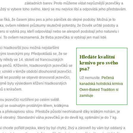
základních barev. Proto můžeme vídat nejrůznější jezevčíky a
ždý si vybere toho svého, který se mu nejvíce líbí a odpovídá jeho představám.
e říká, že časem jdou pes a jeho páníček do stejné podoby. Možná je to
a, ovšem některé průzkumy skutečně potvrdily, že člověk určité podoby a
eru si vybírá psy, kteří odpovídají nebo se alespoň podobají jeho naturelu i
í. To ovšem neznamená, že třeba jezevčíka si vybírají jen malí lidé.
ci hladkosrští jsou možná nejstaršími
mi loveckými psy. Předpokládá se, že se
Hledáte kvalitní
ly někdy ve 14. století od francouzských
krmivo pro svého
a pinčů. Křížením, hladkosrstých jezevčíků se
0 tipů pro zdravý a
psa?
, vznikli v témže období dlouhosrstí jezevčíci.
ě let později se objevili drsnosrstí jezevčíci,
Už nemusíte.
Pečená
lnohodnotný život
řejmě byly výsledkem křížení hladkosrstých
kanadská holistická krmiva
ků s kníračem.
Oven-Baked Tradition si
zamiluje
... všechny tipy zdarma.
ou jezevčíci rozšířeni po celém světě.
jí se svalnatým protáhlým tělem, krátkýma
a překvapivou silou. Přestože působí neohrabaně díky krátkým nohám, je
it, že jste unaveni hned jak ráno vstanete?
 obratný. Standardní váha jezevčíků je do devíti kg, optimální je do 7 kg.
Nemusí to tak být - ZJISTĚTE ZDARMA!
i chcete pořídit pejska, který by byl chytrý, živý a zároveň by vám byl oddaný a