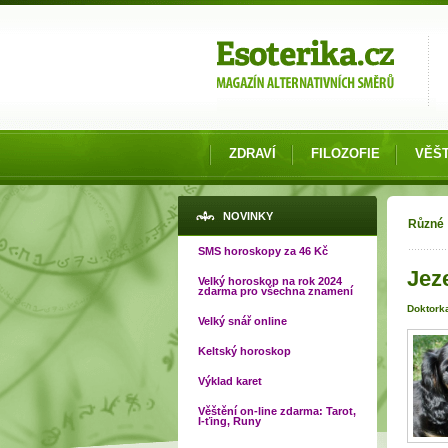
Možnosti výběru
ZDRAVÍ
FILOZOFIE
VĚŠT
Jste
NOVINKY
Různé
SMS horoskopy za 46 Kč
Jez
Velký horoskop na rok 2024
zdarma pro všechna znamení
Doktork
Velký snář online
Keltský horoskop
Výklad karet
Věštění on-line zdarma: Tarot,
I-ťing, Runy