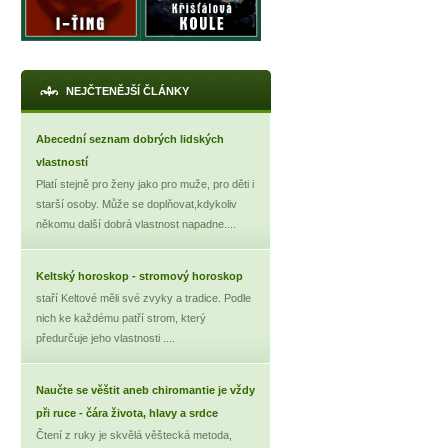
NEJČTENĚJŠÍ ČLÁNKY
Abecední seznam dobrých lidských
vlastností
Platí stejně pro ženy jako pro muže, pro děti i
starší osoby. Může se doplňovat,kdykoliv
někomu další dobrá vlastnost napadne....
Keltský horoskop - stromový horoskop
staří Keltové měli své zvyky a tradice. Podle
nich ke každému patří strom, který
předurčuje jeho vlastnosti ....
Naučte se věštit aneb chiromantie je vždy
při ruce - čára života, hlavy a srdce
Čtení z ruky je skvělá věštecká metoda,