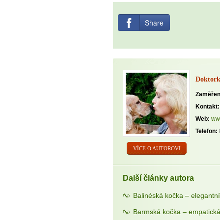
Share
Doktor
Zaměřen
Kontakt:
Web:
ww
Telefon:
VÍCE O AUTOROVI
Další články autora
Balinéská kočka – elegantní
Barmská kočka – empatická