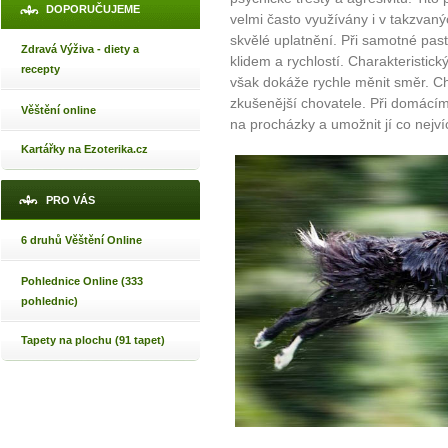
DOPORUČUJEME
velmi často využívány i v takzvaný
skvělé uplatnění. Při samotné pas
Zdravá Výživa - diety a
klidem a rychlostí. Charakteristic
recepty
však dokáže rychle měnit směr. C
zkušenější chovatele. Při domácím 
Věštění online
na procházky a umožnit jí co nejv
Kartářky na Ezoterika.cz
PRO VÁS
6 druhů Věštění Online
Pohlednice Online (333
pohlednic)
Tapety na plochu (91 tapet)