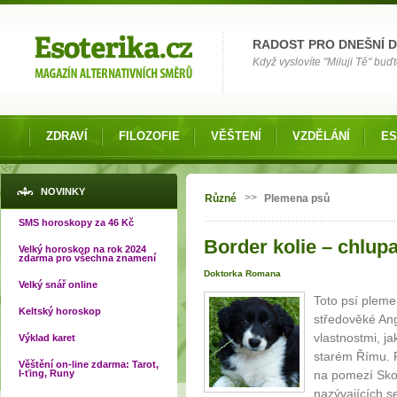
Možnosti výběru
RADOST PRO DNEŠNÍ 
Když vyslovíte "Miluji Tě" buď
ZDRAVÍ
FILOZOFIE
VĚŠTENÍ
VZDĚLÁNÍ
ES
Jste zde
NOVINKY
>>
Různé
Plemena psů
SMS horoskopy za 46 Kč
Border kolie – chlupa
Velký horoskop na rok 2024
zdarma pro všechna znamení
Doktorka Romana
Velký snář online
Toto psí plem
Keltský horoskop
středověké Ang
vlastnostmi, ja
Výklad karet
starém Římu. 
Věštění on-line zdarma: Tarot,
I-ťing, Runy
na pomezí Skot
nazývajících s