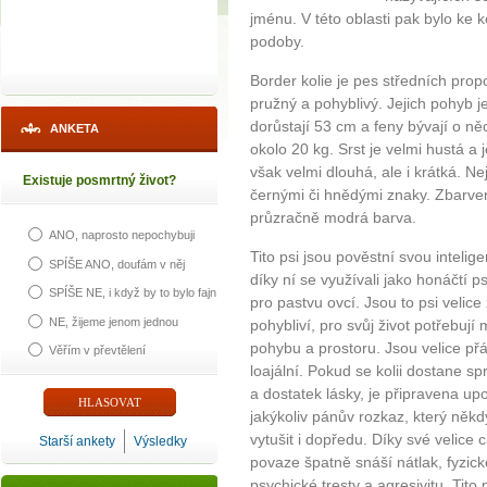
jménu. V této oblasti pak bylo ke k
podoby.
Border kolie je pes středních prop
pružný a pohyblivý. Jejich pohyb je 
dorůstají 53 cm a feny bývají o n
ANKETA
okolo 20 kg. Srst je velmi hustá a
však velmi dlouhá, ale i krátká. Ne
Existuje posmrtný život?
černými či hnědými znaky. Zbarven
průzračně modrá barva.
ANO, naprosto nepochybuji
Tito psi jsou pověstní svou intelig
SPÍŠE ANO, doufám v něj
díky ní se využívali jako honáčtí p
SPÍŠE NE, i když by to bylo fajn
pro pastvu ovcí. Jsou to psi velice 
NE, žijeme jenom jednou
pohybliví, pro svůj život potřebuj
pohybu a prostoru. Jsou velice přát
Věřím v převtělení
loajální. Pokud se kolii dostane s
a dostatek lásky, je připravena up
jakýkoliv pánův rozkaz, který něk
vytušit i dopředu. Díky své velice ci
Starší ankety
Výsledky
povaze špatně snáší nátlak, fyzick
psychické tresty a agresivitu. Tito 