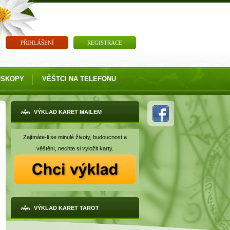
PŘIHLÁŠENÍ
REGISTRACE
OSKOPY
VĚŠTCI NA TELEFONU
VÝKLAD KARET MAILEM
Zajímáte-li se minulé životy, budoucnost a
věštění, nechte si vyložit karty.
VÝKLAD KARET TAROT