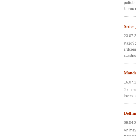
potřebu
kterou 
Srdce 
23.07.
Každý z
srdcem,
šťastně
Mandal
16.07.
Je to m
investo
Delfín
09.04.
Vnímavé