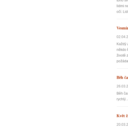
toho sv
lidmi n
očí. Li
Vesmír
02.04.
Každý z
někdo ř
životě
požáda
Běh ča
26.03.
Běh čas
rychlý.
Květ ž
20.03.