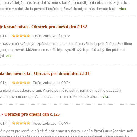
jeme vědět, že náš úkol dokážeme sdárně dohončit, tento obraz ukazuje sílu,
nosíme v sobě. Je to pevnost našeho přesvědčení, co nás dovede k cíli.
více
je krásné místo - Obrázek pro dnešní den č.132
2014
Počet zobrazení: 0*/?>
 nás vnímá svět jiným způsobem, ale to, co máme všichni společné je, že cítíme
 co je správné. Můžeme se naučit lépe využít svých pocitů a být tím pádem i
jší.
více
a duchovní síla - Obrázek pro dnešní den č.131
2014
Počet zobrazení: 0*/?>
andala na podporu přání. Každé se může splnit, jen mu musíme dát čas a
vat správnou energii. Ani moc, ale ani málo. Prostě tak akorát.
více
i - Obrázek pro dnešní den č.125
2014
Počet zobrazení: 0*/?>
 bytosti pro které je důležitá náklonnost a láska. Cení si životů druhých více než