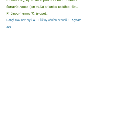
rozhodnete), by se měla provádět takto: Snídaně:
čerstvé ovoce, (jen malá) sklenice teplého mléka.
Příčinou (nemoci?), je opět...
Dobrý zrak bez brýlí X. - Příčiny očních neduhů 3
·
5 years
ago