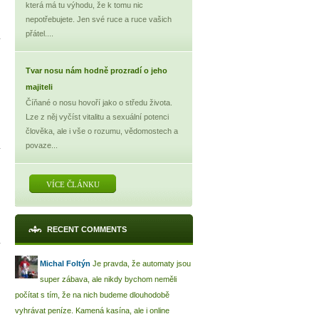
která má tu výhodu, že k tomu nic
nepotřebujete. Jen své ruce a ruce vašich
přátel....
Tvar nosu nám hodně prozradí o jeho
majiteli
Číňané o nosu hovoří jako o středu života.
Lze z něj vyčíst vitalitu a sexuální potenci
člověka, ale i vše o rozumu, vědomostech a
povaze...
VÍCE ČLÁNKU
RECENT COMMENTS
Michal Foltýn
Je pravda, že automaty jsou
super zábava, ale nikdy bychom neměli
počítat s tím, že na nich budeme dlouhodobě
vyhrávat peníze. Kamená kasína, ale i online