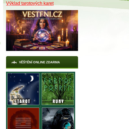
Výklad tarotových karet
VĚŠTĚNÍ ONLINE ZDARMA
X