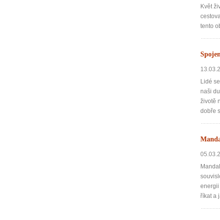
Květ ži
cestova
tento o
Spojen
13.03.
Lidé se
naši du
životě
dobře s
Mandal
05.03.
Mandala
souvisl
energii
říkat a