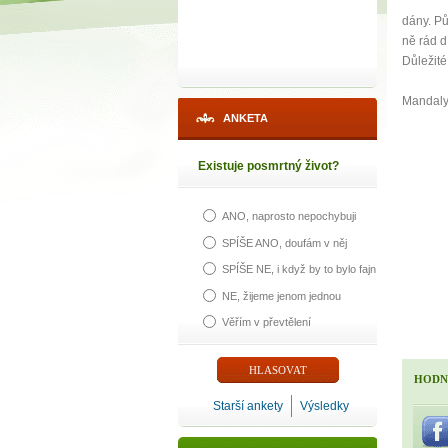
dány. Pů
ně rád d
Důležité
Mandaly 
ANKETA
Existuje posmrtný život?
ANO, naprosto nepochybuji
SPÍŠE ANO, doufám v něj
SPÍŠE NE, i když by to bylo fajn
NE, žijeme jenom jednou
1
Věřím v převtělení
p
HODN
Starší ankety
Výsledky