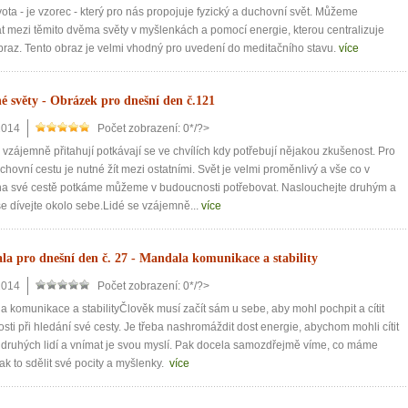
vota - je vzorec - který pro nás propojuje fyzický a duchovní svět. Můžeme
t mezi těmito dvěma světy v myšlenkách a pomocí energie, kterou centralizuje
braz. Tento obraz je velmi vhodný pro uvedení do meditačního stavu.
více
é světy - Obrázek pro dnešní den č.121
2014
Počet zobrazení: 0*/?>
 vzájemně přitahují potkávají se ve chvílích kdy potřebují nějakou zkušenost. Pro
chovní cestu je nutné žít mezi ostatními. Svět je velmi proměnlivý a vše co v
 na své cestě potkáme můžeme v budoucnosti potřebovat. Naslouchejte druhým a
e dívejte okolo sebe.Lidé se vzájemně...
více
a pro dnešní den č. 27 - Mandala komunikace a stability
2014
Počet zobrazení: 0*/?>
 komunikace a stabilityČlověk musí začít sám u sebe, aby mohl pochpit a cítit
osti při hledání své cesty. Je třeba nashromáždit dost energie, abychom mohli cítit
 druhých lidí a vnímat je svou myslí. Pak docela samozdřejmě víme, co máme
 jak to sdělit své pocity a myšlenky.
více