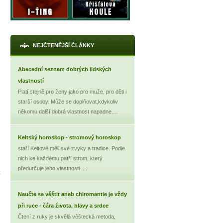
NEJČTENĚJŠÍ ČLÁNKY
Abecední seznam dobrých lidských
vlastností
Platí stejně pro ženy jako pro muže, pro děti i
starší osoby. Může se doplňovat,kdykoliv
někomu další dobrá vlastnost napadne....
Keltský horoskop - stromový horoskop
staří Keltové měli své zvyky a tradice. Podle
nich ke každému patří strom, který
předurčuje jeho vlastnosti ....
Naučte se věštit aneb chiromantie je vždy
při ruce - čára života, hlavy a srdce
Čtení z ruky je skvělá věštecká metoda,