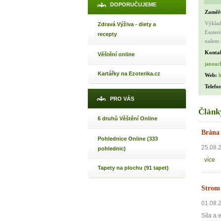
Máte poc
DOPORUČUJEME
Zaměř
Výklad
Zdravá Výživa - diety a
Esoter
recepty
Jak 
našem 
Konta
Jak 
Věštění online
janouc
Jak 
Kartářky na Ezoterika.cz
Web:
h
Telefo
PRO VÁS
Článk
6 druhů Věštění Online
Brána 
Pohlednice Online (333
25.08.
pohlednic)
více
Tapety na plochu (91 tapet)
Strom 
01.08.
Síla a 