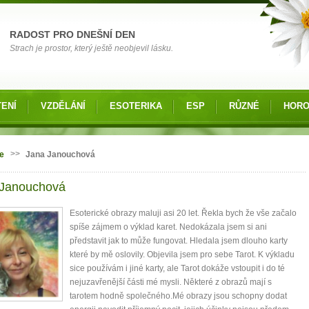
RADOST PRO DNEŠNÍ DEN
Strach je prostor, který ještě neobjevil lásku.
ENÍ
VZDĚLÁNÍ
ESOTERIKA
ESP
RŮZNÉ
HOR
zde
>>
e
Jana Janouchová
 Janouchová
Esoterické obrazy maluji asi 20 let. Řekla bych že vše začalo
spíše zájmem o výklad karet. Nedokázala jsem si ani
představit jak to může fungovat. Hledala jsem dlouho karty
které by mě oslovily. Objevila jsem pro sebe Tarot. K výkladu
sice používám i jiné karty, ale Tarot dokáže vstoupit i do té
nejuzavřenější části mé mysli. Některé z obrazů mají s
tarotem hodně společného.Mé obrazy jsou schopny dodat