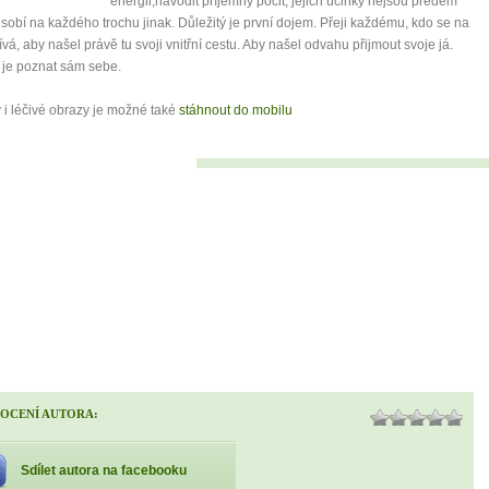
energii,navodit příjemný pocit, jejich účinky nejsou předem
sobí na každého trochu jinak. Důležitý je první dojem. Přeji každému, kdo se na
ívá, aby našel právě tu svoji vnitřní cestu. Aby našel odvahu přijmout svoje já.
 je poznat sám sebe.
i léčivé obrazy je možné také
stáhnout do mobilu
0 tipů pro zdravý a
lnohodnotný život
OCENÍ AUTORA:
... všechny tipy zdarma.
Sdílet autora na facebooku