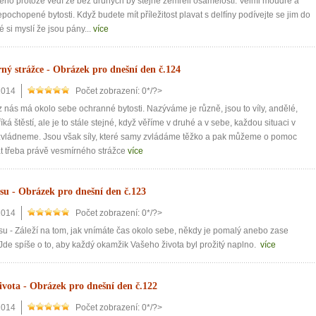
ého protože vědí že bez druhých by stejně zemřeli osamělostí. Velmi moudré a
epochopené bytosti. Když budete mít příležitost plavat s delfíny podívejte se jim do
dé si myslí že jsou pány...
více
ný strážce - Obrázek pro dnešní den č.124
2014
Počet zobrazení: 0*/?>
 nás má okolo sebe ochranné bytosti. Nazýváme je různě, jsou to víly, andělé,
íká štěstí, ale je to stále stejné, když věříme v druhé a v sebe, každou situaci v
 zvládneme. Jsou však síly, které samy zvládáme těžko a pak můžeme o pomoc
t třeba právě vesmírného strážce
více
su - Obrázek pro dnešní den č.123
2014
Počet zobrazení: 0*/?>
u - Záleží na tom, jak vnímáte čas okolo sebe, někdy je pomalý anebo zase
 Jde spíše o to, aby každý okamžik Vašeho života byl prožitý naplno.
více
ivota - Obrázek pro dnešní den č.122
2014
Počet zobrazení: 0*/?>