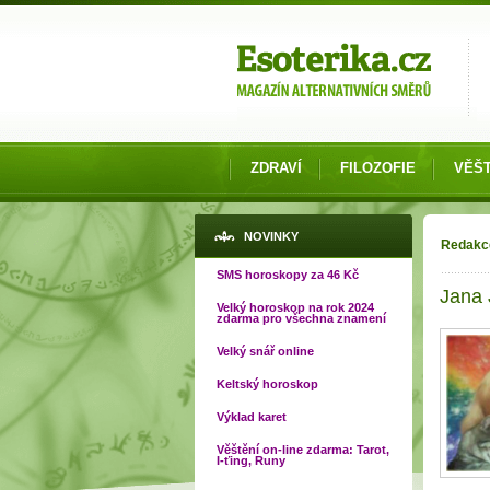
Možnosti výběru
ZDRAVÍ
FILOZOFIE
VĚŠT
Jste 
NOVINKY
Redakc
SMS horoskopy za 46 Kč
Jana
Velký horoskop na rok 2024
zdarma pro všechna znamení
Velký snář online
Keltský horoskop
Výklad karet
Věštění on-line zdarma: Tarot,
I-ťing, Runy