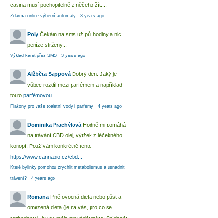
casina musí pochopitelně z něčeho žít....
Zdarma online výherní automaty
·
3 years ago
Poly
Čekám na sms už půl hodiny a nic,
peníze strženy...
Výklad karet přes SMS
·
3 years ago
Alžběta Sappová
Dobrý den. Jaký je
vůbec rozdíl mezi parfémem a například
touto
parfémovou...
Flakony pro vaše toaletní vody i parfémy
·
4 years ago
Dominika Prachýlová
Hodně mi pomáhá
na trávání CBD olej, výtžek z léčebného
konopí. Používám konkrétně tento
https://www.cannapio.cz/cbd...
Které bylinky pomohou zrychlit metabolismus a usnadnit
trávení?
·
4 years ago
Romana
Plně ovocná dieta nebo půst a
omezená dieta (je na vás, pro co se