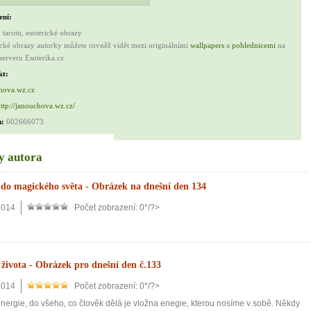
it, že jste unaveni hned jak ráno vstanete?
ení:
Nemusí to tak být - ZJISTĚTE ZDARMA!
 tarotu, esoterické obrazy
ické obrazy autorky můžete rovněž vidět mezi originálními
wallpapers
a
pohlednicemi
na
mít více energie každý den
serveru Esoterika.cz
kt:
vnést do života rovnováhu
hova.wz.cz
být šťastnější
ttp://janouchova.wz.cz/
n:
602666073
y autora
Nenávidíme spam stejně jako vy
do magického světa - Obrázek na dnešní den 134
2014
Počet zobrazení: 0*/?>
života - Obrázek pro dnešní den č.133
2014
Počet zobrazení: 0*/?>
energie, do všeho, co člověk dělá je vložna enegie, kterou nosíme v sobě. Někdy