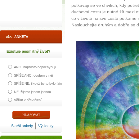
potkávají se ve chvílích, kdy potř
duchovní cestu je nutné žít mezi o
co v životě na své cestě potkáme
Naslouchejte druhým a dobře se dí
ANKETA
Existuje posmrtný život?
ANO, naprosto nepochybuji
SPÍŠE ANO, doufám v něj
SPÍŠE NE, i když by to bylo fajn
NE, žijeme jenom jednou
Věřím v převtělení
Starší ankety
Výsledky