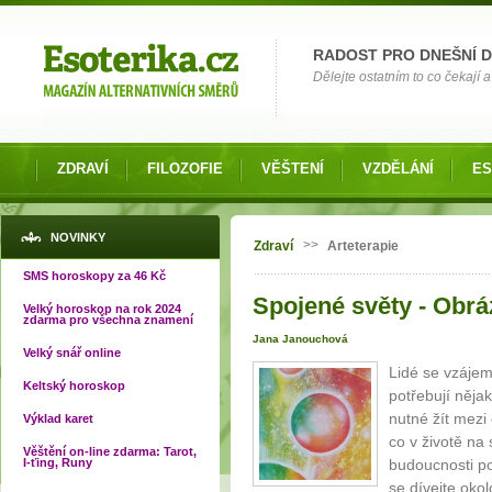
Možnosti výběru
RADOST PRO DNEŠNÍ 
Dělejte ostatním to co čekají a 
ZDRAVÍ
FILOZOFIE
VĚŠTENÍ
VZDĚLÁNÍ
ES
Jste zde
NOVINKY
>>
Zdraví
Arteterapie
SMS horoskopy za 46 Kč
Spojené světy - Obrá
Velký horoskop na rok 2024
zdarma pro všechna znamení
Jana Janouchová
Velký snář online
Lidé se vzájemn
Keltský horoskop
potřebují něja
nutné žít mezi 
Výklad karet
co v životě n
Věštění on-line zdarma: Tarot,
I-ťing, Runy
budoucnosti p
se dívejte oko