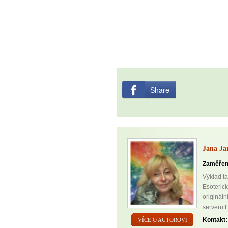
Share
Jana Ja
Zaměřen
Výklad ta
Esoteric
originál
serveru E
Kontakt:
VÍCE O AUTOROVI