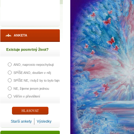
ANKETA
Existuje posmrtný život?
ANO, naprosto nepochybuji
SPÍŠE ANO, doufám v něj
SPÍŠE NE, i když by to bylo fajn
NE, žijeme jenom jednou
Věřím v převtělení
Starší ankety
Výsledky