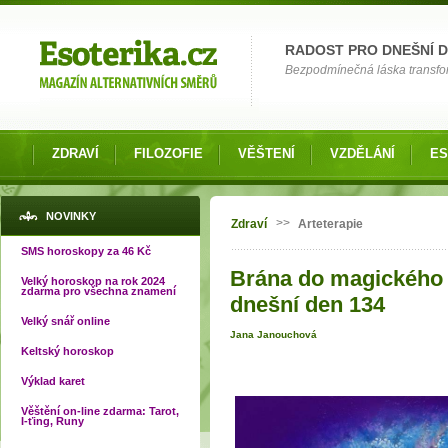
Možnosti výběru
RADOST PRO DNEŠNÍ 
Bezpodmínečná láska transfor
ZDRAVÍ
FILOZOFIE
VĚŠTENÍ
VZDĚLÁNÍ
ES
Jste zde
NOVINKY
>>
Zdraví
Arteterapie
SMS horoskopy za 46 Kč
Brána do magického 
Velký horoskop na rok 2024
zdarma pro všechna znamení
dnešní den 134
Velký snář online
Jana Janouchová
Keltský horoskop
Výklad karet
Věštění on-line zdarma: Tarot,
I-ťing, Runy