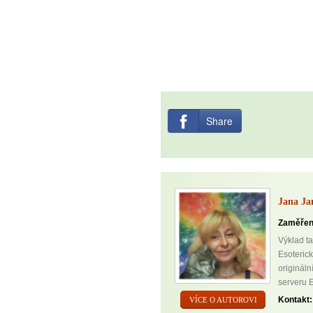
Share
Jana Ja
Zaměřen
Výklad ta
Esoteric
originál
serveru E
Kontakt:
VÍCE O AUTOROVI