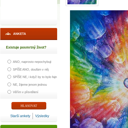
ANKETA
Existuje posmrtný život?
ANO, naprosto nepochybuji
SPÍŠE ANO, doufám v něj
SPÍŠE NE, i když by to bylo fajn
NE, žijeme jenom jednou
Věřím v převtělení
Starší ankety
Výsledky