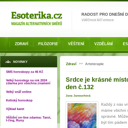
Možnosti výběru
RADOST PRO DNEŠNÍ 
Vděčnost léčí emoce.
ZDRAVÍ
FILOZOFIE
VĚŠTENÍ
VZDĚLÁNÍ
ES
Jste zde
NOVINKY
>>
Zdraví
Arteterapie
SMS horoskopy za 46 Kč
Srdce je krásné míst
Velký horoskop na rok 2024
zdarma pro všechna znamení
den č.132
Velký snář online
Jana Janouchová
Keltský horoskop
Každý z nás vn
Výklad karet
máme všichni s
správné. Můžem
Věštění on-line zdarma: Tarot,
I-ťing, Runy
být tím pádem i