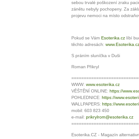
sebou trvalé poškození zraku paci
zánětu nebyly pochopeny. Za zákl
projevu nemoci na místo odstraňová
Pokud se Vám
Esoterika.cz
líbí b
těchto adresách:
www.Esoterika.c
S práním sluníčka v Duši
Roman Přikryl
===========================
WWW:
www.esoterika.cz
VĚŠTĚNÍ ONLINE:
https://www.eso
POHLEDNICE:
https://www.esoter
WALLPAPERS:
https://www.esoter
mobil: 603 823 450
e-mail:
prikrylrom@esoterika.cz
===========================
Esoterika.CZ - Magazín alternativ