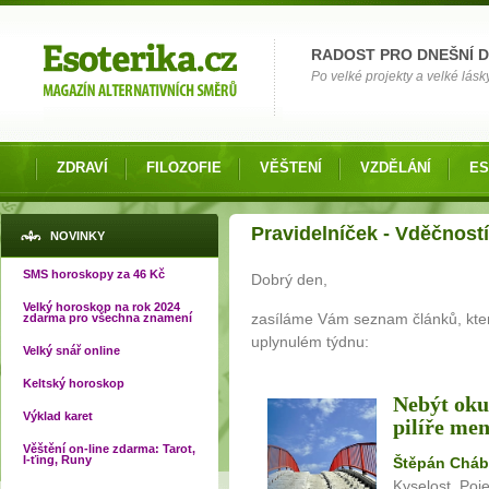
Možnosti výběru
RADOST PRO DNEŠNÍ 
Po velké projekty a velké lásky
ZDRAVÍ
FILOZOFIE
VĚŠTENÍ
VZDĚLÁNÍ
ES
Jste zde
Pravidelníček - Vděčnost
NOVINKY
SMS horoskopy za 46 Kč
Dobrý den,
Velký horoskop na rok 2024
zasíláme Vám seznam článků, které
zdarma pro všechna znamení
uplynulém týdnu:
Velký snář online
Keltský horoskop
Nebýt okur
Výklad karet
pilíře men
Věštění on-line zdarma: Tarot,
I-ťing, Runy
Štěpán Cháb
Kyselost. Poj