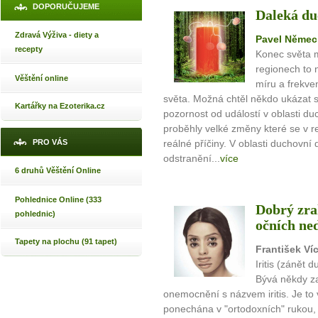
DOPORUČUJEME
Daleká du
Zdravá Výživa - diety a
Pavel Němec
recepty
Konec světa 
regionech to 
Věštění online
míru a frekve
světa. Možná chtěl někdo ukázat 
Kartářky na Ezoterika.cz
pozornost od událostí v oblasti du
proběhly velké změny které se v re
PRO VÁS
reálné příčiny. V oblasti duchovní 
odstranění...
více
6 druhů Věštění Online
Pohlednice Online (333
Dobrý zrak
pohlednic)
očních ne
Tapety na plochu (91 tapet)
František Ví
Iritis (zánět
Bývá někdy z
onemocnění s názvem iritis. Je to 
ponechána v "ortodoxních" rukou, 