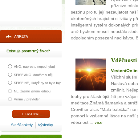
příznivé míst
sezónu pro tu její nezaujatost naš
okořeněných hrajícími si lvíčaty př
inteligentní systém dokonalých pri
aniž bychom museli neustále sledo
ANKETA
odpoledním posezení nad kávou či
Existuje posmrtný život?
Vděčností
ANO, naprosto nepochybuji
VesteniOnlin
SPÍŠE ANO, doufám v něj
Všichni slušní
Nastává doba 
SPÍŠE NE, i když by to bylo fajn
změnit. Nejlep
NE, žijeme jenom jednou
touhy pro šťastnější žití pro vzáj
Věřím v převtělení
meditace.Známá šamanka a strážk
Crowther alias "Malá babička“ nám
pomoci k vzájemné lásce na naší 
vděčností...
více
Starší ankety
Výsledky