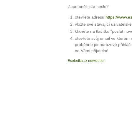
Zapomněli jste heslo?
otevřete adresu
https://www.e
vložte své stávající uživatelsk
klikněte na tlačítko "poslat nov
otevřete svůj email ve kterém 
proběhne jednorázové přihláš
na Vámi přijatelné
Esoterika.cz newsletter