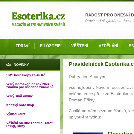
Možnosti výběru
RADOST PRO DNEŠNÍ 
Právě teď si vybírám radost a 
ZDRAVÍ
FILOZOFIE
VĚŠTENÍ
VZDĚLÁNÍ
ES
Jste zde
Pravidelníček Esoterika.
NOVINKY
SMS horoskopy za 46 Kč
Dobrý den Anonym,
Velký horoskop na rok 2024
vše nejlepší v Novém roce, zdraví
zdarma pro všechna znamení
celého srdce přeje za Esoterika.cz
Velký snář online
Roman Přikryl
Keltský horoskop
Zasíláme Vám seznam článků, kter
Výklad karet
uplynulém týdnu:
Věštění on-line zdarma: Tarot,
I-ťing, Runy