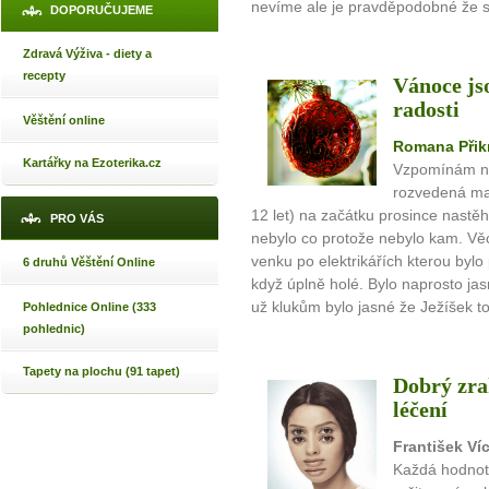
nevíme ale je pravděpodobné že s
DOPORUČUJEME
Zdravá Výživa - diety a
recepty
Vánoce js
radosti
Věštění online
Romana Přik
Kartářky na Ezoterika.cz
Vzpomínám na 
rozvedená ma
12 let) na začátku prosince nast
PRO VÁS
nebylo co protože nebylo kam. Věci
venku po elektrikářích kterou bylo
6 druhů Věštění Online
když úplně holé. Bylo naprosto ja
už klukům bylo jasné že Ježíšek to
Pohlednice Online (333
pohlednic)
Tapety na plochu (91 tapet)
Dobrý zrak
léčení
František Ví
Každá hodnota