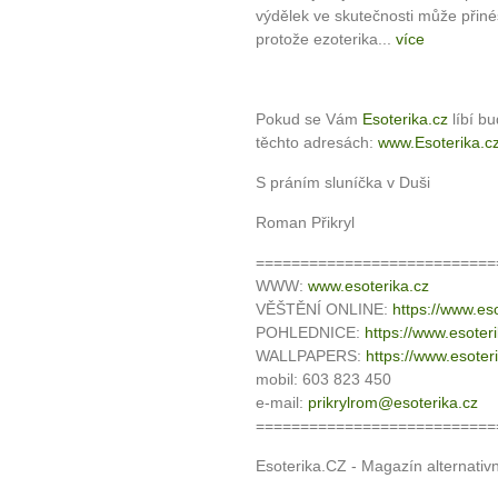
výdělek ve skutečnosti může přiné
protože ezoterika...
více
Pokud se Vám
Esoterika.cz
líbí b
těchto adresách:
www.Esoterika.c
S práním sluníčka v Duši
Roman Přikryl
===========================
WWW:
www.esoterika.cz
VĚŠTĚNÍ ONLINE:
https://www.eso
POHLEDNICE:
https://www.esoter
WALLPAPERS:
https://www.esoter
mobil: 603 823 450
e-mail:
prikrylrom@esoterika.cz
===========================
Esoterika.CZ - Magazín alternativ