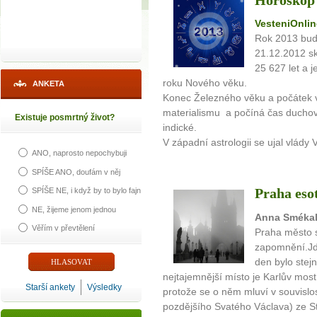
Horoskop 
VesteniOnlin
Rok 2013 bud
21.12.2012 sk
25 627 let a 
roku Nového věku.
ANKETA
Konec Železného věku a počátek v
materialismu a počíná čas duchov
Existuje posmrtný život?
indické.
V západní astrologii se ujal vlády
ANO, naprosto nepochybuji
SPÍŠE ANO, doufám v něj
Praha eso
SPÍŠE NE, i když by to bylo fajn
NE, žijeme jenom jednou
Anna Sméka
Věřím v převtělení
Praha město s
zapomnění.Jd
den bylo stej
nejtajemnější místo je Karlův most
Starší ankety
Výsledky
protože se o něm mluví v souvislos
pozdějšího Svatého Václava) ze St