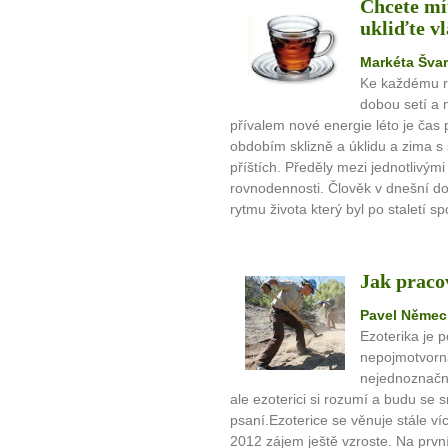
Chcete mít
ukliďte vl
Markéta Šva
10 tipů p
Ke každému ro
dobou setí a 
přívalem nové energie léto je čas 
plnohodn
obdobím sklizně a úklidu a zima s
příštích. Předěly mezi jednotlivým
... všechny
rovnodennosti. Člověk v dnešní d
rytmu života který byl po staletí s
Máte pocit, že jste unaveni hn
Ne
Jak pracov
Jak mít více energie každ
Pavel Němec
Jak vnést do života rovno
Ezoterika je p
nepojmotvorná
Jak být šťastnější
nejednoznačn
ale ezoterici si rozumí a budu se
psaní.Ezoterice se věnuje stále v
2012 zájem ještě vzroste. Na prv