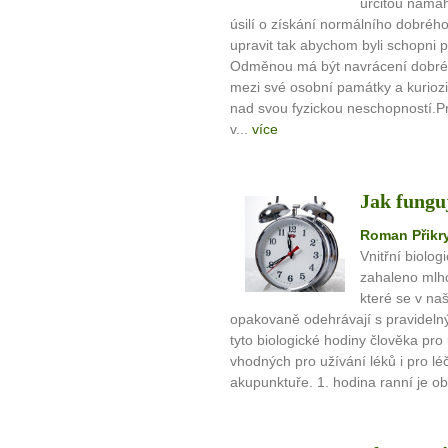
určitou námah
úsilí o získání normálního dobréh
upravit tak abychom byli schopni 
Odměnou má být navrácení dobréh
mezi své osobní památky a kuriozit
nad svou fyzickou neschopností.P
v...
více
Jak fungu
Roman Přikry
Vnitřní biolo
zahaleno mlho
které se v na
opakovaně odehrávají s pravidelným
tyto biologické hodiny člověka pro
vhodných pro užívání léků i pro lé
akupunktuře. 1. hodina ranní je ob