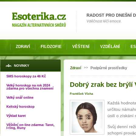
Možnosti výběru
RADOST PRO DNEŠNÍ 
Vděčnost léčí emoce.
ZDRAVÍ
FILOZOFIE
VĚŠTENÍ
VZDĚLÁNÍ
ES
Jste zde
NOVINKY
>>
Zdraví
Podpůrné prostředky
SMS horoskopy za 46 Kč
Dobrý zrak bez brýlí V
Velký horoskop na rok 2024
zdarma pro všechna znamení
František Vícha
Velký snář online
Každá hodnota,
Keltský horoskop
určitou námahu
úsilí o získán
Výklad karet
Věštění on-line zdarma: Tarot,
Svůj denní rež
I-ťing, Runy
schopni prová