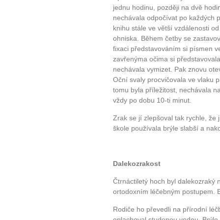
jednu hodinu, později na dvě hodi
nechávala odpočívat po každých pě
knihu stále ve větší vzdálenosti od 
ohniska. Během četby se zastavova
fixaci představováním si písmen ve
zavřenýma očima si představovala
nechávala vymizet. Pak znovu otev
Oční svaly procvičovala ve vlaku p
tomu byla příležitost, nechávala n
vždy po dobu 10-ti minut.
Zrak se jí zlepšoval tak rychle, že 
škole používala brýle slabší a nako
Dalekozrakost
Čtrnáctiletý hoch byl dalekozraký 
ortodoxním léčebným postupem. Brý
Rodiče ho převedli na přírodní léčb
oplachoval studenou vodou. Brýle n