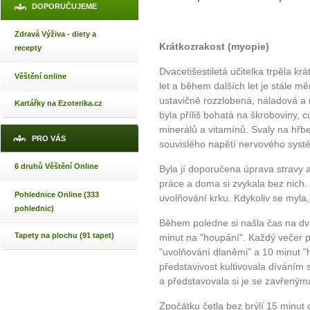
DOPORUČUJEME
Zdravá Výživa - diety a
Krátkozrakost (myopie)
recepty
Dvacetišestiletá učitelka trpěla krá
Věštění online
let a během dalších let je stále mě
ustavičně rozzlobená, náladová a 
Kartářky na Ezoterika.cz
byla příliš bohatá na škroboviny, 
minerálů a vitamínů. Svaly na hřb
PRO VÁS
souvislého napětí nervového systém
6 druhů Věštění Online
Byla jí doporučena úprava stravy a
práce a doma si zvykala bez nich.
Pohlednice Online (333
uvolňování krku. Kdykoliv se myla
pohlednic)
Během poledne si našla čas na dv
Tapety na plochu (91 tapet)
minut na "houpání". Každý večer p
"uvolňování dlaněmi" a 10 minut "
představivost kultivovala díváním
a představovala si je se zavřeným
Zpočátku četla bez brýlí 15 minut 