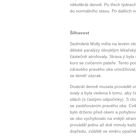
několikrát denně. Po třech týdnech
do normálního stavu. Po dalších ně
Šilhavost
Sedmiletá Molly měla na levém oku 
10 tipů p
dětské paralýzy obvyklým lékařsk
částečně atrofovaly. Strava jí byl
kurs se cvičením páteře. Tento po
plnohodn
zdravého pravého oka umožňoval, a
se téměř zázrak.
... všechny
Dvakrát denně musela provádět uv
svaly a byla vedena k tomu, aby čet
Máte pocit, že jste unaveni hn
silách (s častými odpočinky). S c
Ne
se zastiňováním pravého oka. Cvik
bylo drženo před okem a pohybova
Jak mít více energie každ
se oko vychylovalo na vnější stra
prováděl jednu až dvě minuty ka
Jak vnést do života rovno
dopředu, zvláště ve směru opačném
Jak být šťastnější