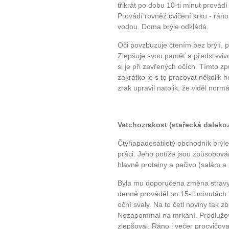
třikrát po dobu 10-ti minut provádí
Provádí rovněž cvičení krku - ráno
vodou. Doma brýle odkládá.
Oči povzbuzuje čtením bez brýlí, 
Zlepšuje svou paměť a představiv
si je při zavřených očích. Tímto 
zakrátko je s to pracovat několik 
zrak upravil natolik, že viděl normá
Vetchozrakost (stařecká daleko
Čtyřiapadesátiletý obchodník brýle
práci. Jeho potíže jsou způsobov
hlavně proteiny a pečivo (salám a 
Byla mu doporučena změna stravy,
denně prováděl po 15-ti minutách 
oční svaly. Na to četl noviny tak zb
Nezapomínal na mrkání. Prodlužov
zlepšoval. Ráno i večer procvičova