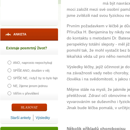
má být navrác
moci založit mezi své osobní pamá
jsme zvítězili nad svou fyzickou n
Prvním požadavkem v léčbě je dův
Příručka H. Benjamina by nikdy ne
ANKETA
do kontaktu s metodami Dr. Batese
perspektivy totální slepoty - měl j
Existuje posmrtný život?
pomohl tak, že mohl vystačit bez br
lékařská věda už pro něho nemohla
ANO, naprosto nepochybuji
Výsledky léčby, jejíž účinnost je 
SPÍŠE ANO, doufám v něj
na závažnosti vady nebo choroby, 
SPÍŠE NE, i když by to bylo fajn
člověka i na svědomitosti, s jakou
NE, žijeme jenom jednou
Mějme stále na mysli, že jakmile 
Věřím v převtělení
přetěžovat. Zdraví očí obnovíme ne
vyvarováním se duševního i fyzic
Jinak bude léčba pomalá, v určitýc
Starší ankety
Výsledky
Několik příkladů chorobopisu