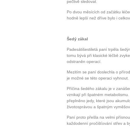
pečlivě sledovat.
Po dvou měsících od začátku léčen
hodně lepší než dříve bylo i celkov
Šedý zákal
Padesátišestiletá paní trpěla šed
tomu bývá při klasické léčbě zvyke
odstraněn operací.
Mezitím se paní doslechla o přírod
je možné se této operaci vyhnout.
Příčina šedého zákalu je v zanáše
vznikají při špatném metabolismu. 
přeplněno jedy, které jsou akumul
životosprávou a špatným vyměšo
Paní proto přešla na velmi přísnou
každodenní pročišťování střev a by