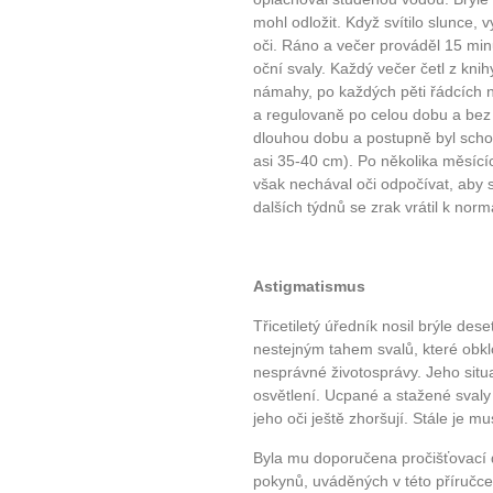
mohl odložit. Když svítilo slunce,
oči. Ráno a večer prováděl 15 min
oční svaly. Každý večer četl z knih
námahy, po každých pěti řádcích n
a regulovaně po celou dobu a bez n
dlouhou dobu a postupně byl schope
asi 35-40 cm). Po několika měsících
však nechával oči odpočívat, aby s
dalších týdnů se zrak vrátil k norm
Astigmatismus
Třicetiletý úředník nosil brýle de
nestejným tahem svalů, které obkl
nesprávné životosprávy. Jeho sit
osvětlení. Ucpané a stažené svaly 
jeho oči ještě zhoršují. Stále je mu
Byla mu doporučena pročišťovací d
pokynů, uváděných v této příručce