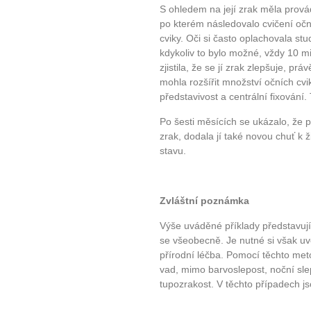
S ohledem na její zrak měla prová
po kterém následovalo cvičení očn
cviky. Oči si často oplachovala st
kdykoliv to bylo možné, vždy 10 
zjistila, že se jí zrak zlepšuje, prá
mohla rozšířit množství očních cvi
představivost a centrální fixování. 
Po šesti měsících se ukázalo, že p
zrak, dodala jí také novou chuť k
stavu.
Zvláštní poznámka
Výše uváděné příklady představují
se všeobecně. Je nutné si však uv
přírodní léčba. Pomocí těchto met
vad, mimo barvoslepost, noční sle
tupozrakost. V těchto případech 