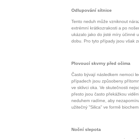
Odlupování sítnice
Tento neduh může vzniknout nára
extrémní krátkozrakosti a po nošení
ukázalo jako do jisté míry účinné
dobu. Pro tyto případy jsou však
Plovoucí skvrny před očima
Často bývají následkem nemoci ledv
případech jsou způsobeny přítomn
ve sklivci oka. Ve skutečnosti ne
přesto jsou často překážkou vidění
neduhem radíme, aby nezapomínali 
užitečný "Silica" ve formě biochemi
Noční slepota