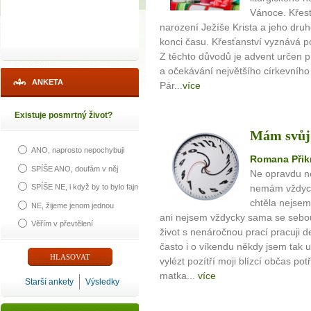
Vánoce. Křesť
narození Ježíše Krista a jeho dru
konci času. Křesťanství vyznává po
Z těchto důvodů je advent určen p
a očekávání největšího církevního
ANKETA
Pár...
více
Existuje posmrtný život?
Mám svůj 
ANO, naprosto nepochybuji
Romana Přik
SPÍŠE ANO, doufám v něj
Ne opravdu n
nemám vždyck
SPÍŠE NE, i když by to bylo fajn
chtěla nejsem
NE, žijeme jenom jednou
ani nejsem vždycky sama se seb
Věřím v převtělení
život s nenáročnou prací pracuji 
často i o víkendu někdy jsem tak 
vylézt pozítří moji blízcí občas p
matka...
více
Starší ankety
Výsledky