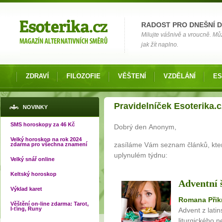
Možnosti výběru
RADOST PRO DNEŠNÍ 
Milujte vášnivě a vroucně. Můž
jak žít naplno.
ZDRAVÍ
FILOZOFIE
VĚŠTENÍ
VZDĚLÁNÍ
ES
Jste zde
Pravidelníček Esoterika.c
NOVINKY
SMS horoskopy za 46 Kč
Dobrý den Anonym,
Velký horoskop na rok 2024
zasíláme Vám seznam článků, které
zdarma pro všechna znamení
uplynulém týdnu:
Velký snář online
Keltský horoskop
Adventní š
Výklad karet
Romana Přik
Věštění on-line zdarma: Tarot,
I-ťing, Runy
Advent z lati
liturgického n