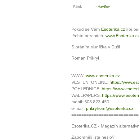
Pátek
- Havířov
Pokud se Vám
Esoterika.cz
líbí b
těchto adresách:
www.Esoterika.c
S práním sluníčka v Duši
Roman Přikryl
===========================
WWW:
www.esoterika.cz
VĚŠTĚNÍ ONLINE:
https://www.eso
POHLEDNICE:
https://www.esoter
WALLPAPERS:
https://www.esoter
mobil: 603 823 450
e-mail:
prikrylrom@esoterika.cz
===========================
Esoterika.CZ - Magazín alternativ
Zapomněli jste heslo?