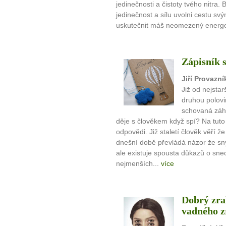
jedinečnosti a čistoty tvého nitra.
jedinečnost a sílu uvolni cestu s
uskutečnit máš neomezený energeti
Zápisník 
Jiří Provazní
Již od nejsta
druhou polovi
schovaná záha
děje s člověkem když spí? Na tut
odpovědi. Již staletí člověk věří 
dnešní době převládá názor že sn
ale existuje spousta důkazů o snec
nejmenších...
více
Dobrý zrak
vadného z