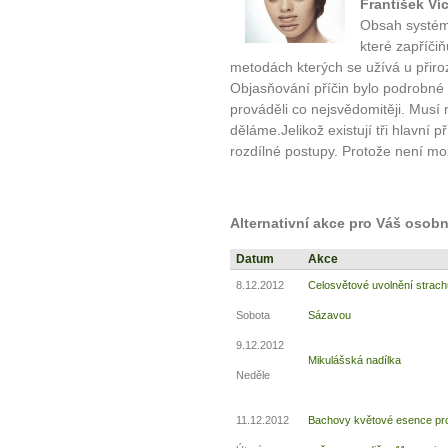
František Ví
Obsah systému
které zapříči
metodách kterých se užívá u přir
Objasňování příčin bylo podrobné
prováděli co nejsvědomitěji. Musí 
děláme.Jelikož existují tři hlavní 
rozdílné postupy. Protože není mož
Alternativní akce pro Váš osobn
Datum
Akce
8.12.2012
Celosvětové uvolnění strach
Sobota
Sázavou
9.12.2012
Mikulášská nadílka
Neděle
11.12.2012
Bachovy květové esence pro 