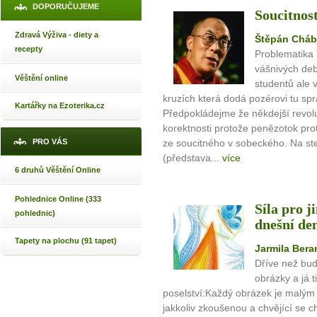
DOPORUČUJEME
Soucitnos
Zdravá Výživa - diety a
Štěpán Cháb
recepty
Problematika
vášnivých deb
Věštění online
studentů ale 
kruzích která dodá pozérovi tu s
Kartářky na Ezoterika.cz
Předpokládejme že někdejší revolu
korektnosti protože penězotok prot
PRO VÁS
ze soucitného v sobeckého. Na ste
(představa...
více
6 druhů Věštění Online
Pohlednice Online (333
Síla pro 
pohlednic)
dnešní de
Tapety na plochu (91 tapet)
Jarmila Ber
Dříve než bud
obrázky a já t
poselství:Každý obrázek je malým
jakkoliv zkoušenou a chvějící se 