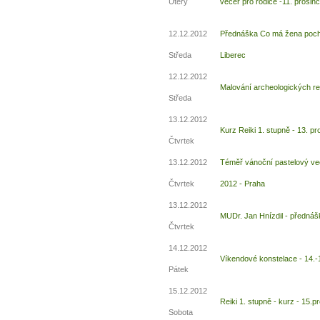
Úterý
večer pro rodiče -11. prosin
12.12.2012
Přednáška Co má žena pochop
Středa
Liberec
12.12.2012
Malování archeologických r
Středa
10 tipů p
13.12.2012
Kurz Reiki 1. stupně - 13. p
Čtvrtek
plnohodn
13.12.2012
Téměř vánoční pastelový več
... všechny
Čtvrtek
2012 - Praha
13.12.2012
MUDr. Jan Hnízdil - přednáš
Máte pocit, že jste unaveni hn
Čtvrtek
Ne
14.12.2012
Víkendové konstelace - 14.-
Pátek
Jak mít více energie každ
Jak vnést do života rovno
15.12.2012
Reiki 1. stupně - kurz - 15.
Jak být šťastnější
Sobota