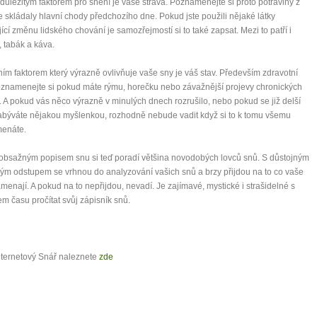
důležitým faktorem pro snění je vaše strava. Poznamenejte si proto potraviny z
e skládaly hlavní chody předchozího dne. Pokud jste použili nějaké látky
ící změnu lidského chování je samozřejmostí si to také zapsat. Mezi to patří i
, tabák a káva.
ím faktorem který výrazně ovlivňuje vaše sny je váš stav. Především zdravotní
oznamenejte si pokud máte rýmu, horečku nebo závažnější projevy chronických
 A pokud vás něco výrazně v minulých dnech rozrušilo, nebo pokud se již delší
býváte nějakou myšlenkou, rozhodně nebude vadit když si to k tomu všemu
enáte.
 obsažným popisem snu si teď poradí většina novodobých lovců snů. S důstojným
ckým odstupem se vrhnou do analyzování vašich snů a brzy přijdou na to co vaše
menají. A pokud na to nepřijdou, nevadí. Je zajímavé, mystické i strašidelné s
m času pročítat svůj zápisník snů.
nternetový Snář naleznete
zde