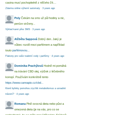
casina musí pochopitelně z něčeho žít....
Zdarma online výherní automaty
·
3 years ago
Poly
Čekám na sms už půl hodiny a nic,
peníze strženy...
Výklad karet přes SMS
·
3 years ago
Alžběta Sappová
Dobrý den. Jaký je
vůbec rozdíl mezi parfémem a například
touto
parfémovou...
Flakony pro vaše toaletní vody i parfémy
·
4 years ago
Dominika Prachýlová
Hodně mi pomáhá
na trávání CBD olej, výtžek z léčebného
konopí. Používám konkrétně tento
https://www.cannapio.cz/cbd...
Které bylinky pomohou zrychlit metabolismus a usnadnit
trávení?
·
4 years ago
Romana
Plně ovocná dieta nebo půst a
omezená dieta (je na vás, pro co se