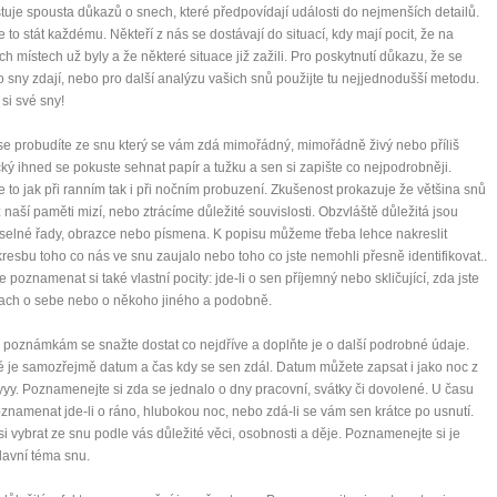
stuje spousta důkazů o snech, které předpovídají události do nejmenších detailů.
 to stát každému. Někteří z nás se dostávají do situací, kdy mají pocit, že na
ch místech už byly a že některé situace již zažili. Pro poskytnutí důkazu, že se
o sny zdají, nebo pro další analýzu vašich snů použijte tu nejjednodušší metodu.
 si své sny!
e probudíte ze snu který se vám zdá mimořádný, mimořádně živý nebo příliš
ický ihned se pokuste sehnat papír a tužku a sen si zapište co nejpodrobněji.
e to jak při ranním tak i při nočním probuzení. Zkušenost prokazuje že většina snů
z naší paměti mizí, nebo ztrácíme důležité souvislosti. Obzvláště důležitá jsou
číselné řady, obrazce nebo písmena. K popisu můžeme třeba lehce nakreslit
resbu toho co nás ve snu zaujalo nebo toho co jste nemohli přesně identifikovat..
e poznamenat si také vlastní pocity: jde-li o sen příjemný nebo skličující, zda jste
rach o sebe nebo o někoho jiného a podobně.
 poznámkám se snažte dostat co nejdříve a doplňte je o další podrobné údaje.
é je samozřejmě datum a čas kdy se sen zdál. Datum můžete zapsat i jako noc z
yyy. Poznamenejte si zda se jednalo o dny pracovní, svátky či dovolené. U času
oznamenat jde-li o ráno, hlubokou noc, nebo zdá-li se vám sen krátce po usnutí.
si vybrat ze snu podle vás důležité věci, osobnosti a děje. Poznamenejte si je
avní téma snu.