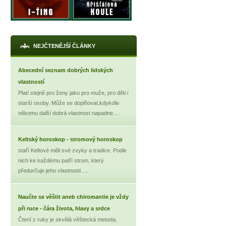
NEJČTENĚJŠÍ ČLÁNKY
Abecední seznam dobrých lidských
vlastností
Platí stejně pro ženy jako pro muže, pro děti i
starší osoby. Může se doplňovat,kdykoliv
někomu další dobrá vlastnost napadne....
Keltský horoskop - stromový horoskop
staří Keltové měli své zvyky a tradice. Podle
nich ke každému patří strom, který
předurčuje jeho vlastnosti ....
Naučte se věštit aneb chiromantie je vždy
při ruce - čára života, hlavy a srdce
Čtení z ruky je skvělá věštecká metoda,