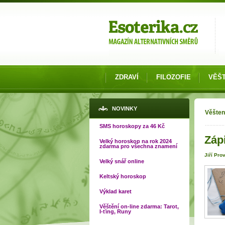
Možnosti výběru
ZDRAVÍ
FILOZOFIE
VĚŠT
Jste
NOVINKY
Věšten
SMS horoskopy za 46 Kč
Záp
Velký horoskop na rok 2024
zdarma pro všechna znamení
Jiří Pro
Velký snář online
Keltský horoskop
Výklad karet
Věštění on-line zdarma: Tarot,
I-ťing, Runy