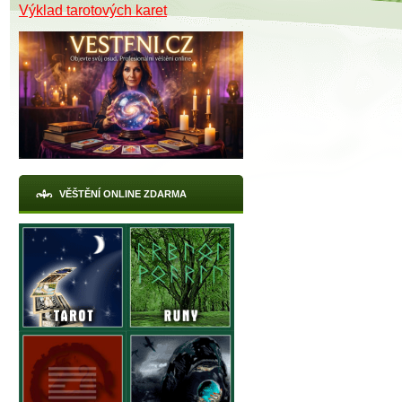
Výklad tarotových karet
VĚŠTĚNÍ ONLINE ZDARMA