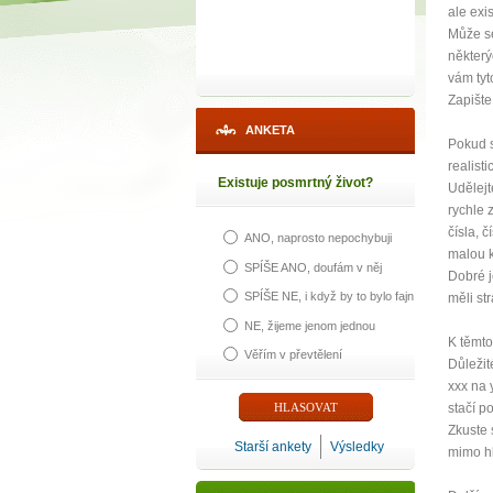
ale exi
Může se
některý
vám tyt
Zapište
ANKETA
Pokud s
realist
Existuje posmrtný život?
Udělejt
rychle 
čísla, 
ANO, naprosto nepochybuji
malou k
SPÍŠE ANO, doufám v něj
Dobré j
SPÍŠE NE, i když by to bylo fajn
měli st
NE, žijeme jenom jednou
K těmto
Věřím v převtělení
Důležit
xxx na 
stačí p
Zkuste 
Starší ankety
Výsledky
mimo hl