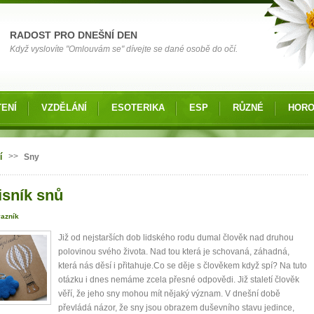
RADOST PRO DNEŠNÍ DEN
Když vyslovíte "Omlouvám se" dívejte se dané osobě do očí.
ENÍ
VZDĚLÁNÍ
ESOTERIKA
ESP
RŮZNÉ
HOR
 zde
>>
í
Sny
isník snů
vazník
Již od nejstarších dob lidského rodu dumal člověk nad druhou
polovinou svého života. Nad tou která je schovaná, záhadná,
která nás děsí i přitahuje.Co se děje s člověkem když spí? Na tuto
otázku i dnes nemáme zcela přesné odpovědi. Již staletí člověk
věří, že jeho sny mohou mít nějaký význam. V dnešní době
převládá názor, že sny jsou obrazem duševního stavu jedince,