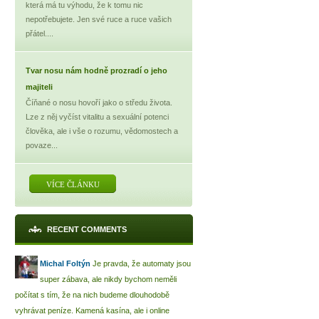
která má tu výhodu, že k tomu nic
nepotřebujete. Jen své ruce a ruce vašich
přátel....
Tvar nosu nám hodně prozradí o jeho
majiteli
Číňané o nosu hovoří jako o středu života.
Lze z něj vyčíst vitalitu a sexuální potenci
člověka, ale i vše o rozumu, vědomostech a
povaze...
VÍCE ČLÁNKU
RECENT COMMENTS
Michal Foltýn
Je pravda, že automaty jsou
super zábava, ale nikdy bychom neměli
počítat s tím, že na nich budeme dlouhodobě
vyhrávat peníze. Kamená kasína, ale i online