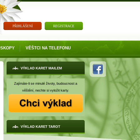
PŘIHLÁŠENÍ
REGISTRACE
OSKOPY
VĚŠTCI NA TELEFONU
VÝKLAD KARET MAILEM
Zajímáte-li se minulé životy, budoucnost a
věštění, nechte si vyložit karty.
VÝKLAD KARET TAROT