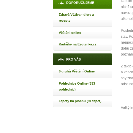
Dalším 
DOPORUČUJEME
nichž s
navozuj
Zdravá Výživa - diety a
alkohol
recepty
Posledn
Věštění online
stav. P
nemocí.
Kartářky na Ezoterika.cz
dobu za
poznam
PRO VÁS
Z takto
6 druhů Věštění Online
a kriti
sny zna
Pohlednice Online (333
odstupe
pohlednic)
Tapety na plochu (91 tapet)
Velký I