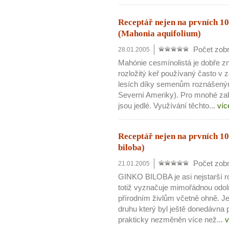
Receptář nejen na prvních 10 
(Mahonia aquifolium)
Počet zobr
28.01.2005
Mahónie cesmínolistá je dobře z
rozložitý keř používaný často v 
lesích díky semenům roznášeným
Severní Ameriky). Pro mnohé zah
jsou jedlé. Využívání těchto...
víc
Receptář nejen na prvních 10
biloba)
Počet zobr
21.01.2005
GINKO BILOBA je asi nejstarší ro
totiž vyznačuje mimořádnou odo
přírodním živlům včetně ohně. Je 
druhu který byl ještě donedávna
prakticky nezměněn více než...
v