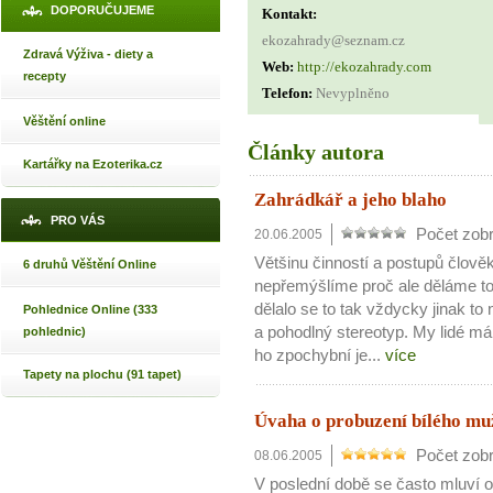
DOPORUČUJEME
Kontakt:
ekozahrady@seznam.cz
Zdravá Výživa - diety a
Web:
http://ekozahrady.com
recepty
Telefon:
Nevyplněno
Věštění online
Články autora
Kartářky na Ezoterika.cz
Zahrádkář a jeho blaho
PRO VÁS
Počet zobr
20.06.2005
Většinu činností a postupů člov
6 druhů Věštění Online
nepřemýšlíme proč ale děláme to t
dělalo se to tak vždycky jinak to 
Pohlednice Online (333
a pohodlný stereotyp. My lidé má
pohlednic)
ho zpochybní je...
více
Tapety na plochu (91 tapet)
Úvaha o probuzení bílého mu
Počet zobr
08.06.2005
V poslední době se často mluví o