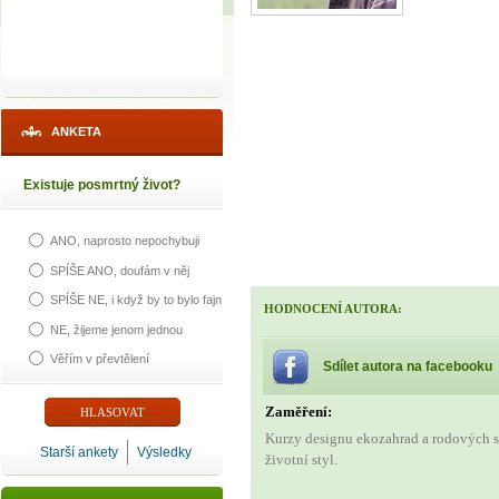
ANKETA
Existuje posmrtný život?
ANO, naprosto nepochybuji
SPÍŠE ANO, doufám v něj
SPÍŠE NE, i když by to bylo fajn
HODNOCENÍ AUTORA:
NE, žijeme jenom jednou
Věřím v převtělení
Sdílet autora na facebooku
Zaměření:
Kurzy designu ekozahrad a rodových s
Starší ankety
Výsledky
životní styl.