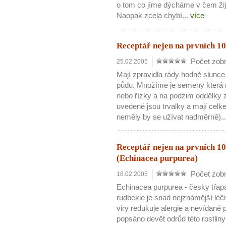
o tom co jíme dýcháme v čem žijem
Naopak zcela chybí...
více
Receptář nejen na prvních 10
Počet zobr
25.02.2005
Mají zpravidla rády hodně slunc
půdu. Množíme je semeny která n
nebo řízky a na podzim oddělky 
uvedené jsou trvalky a mají celke
10 tipů p
neměly by se užívat nadměrně)..
plnohodn
Receptář nejen na prvních 10
(Echinacea purpurea)
... všechny
Počet zobr
18.02.2005
Echinacea purpurea - česky třa
Máte pocit, že jste unaveni hn
rudbekie je snad nejznámější léčiv
Ne
viry redukuje alergie a nevídaně 
popsáno devět odrůd této rostlin