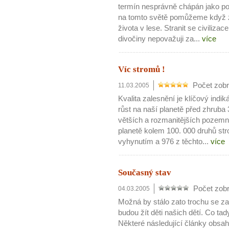
termín nesprávně chápán jako p
na tomto světě pomůžeme když z
života v lese. Stranit se civiliz
divočiny nepovažuji za...
více
Víc stromů !
Počet zobr
11.03.2005
Kvalita zalesnění je klíčový indi
růst na naší planetě před zhruba 
větších a rozmanitějších pozem
planetě kolem 100. 000 druhů str
vyhynutím a 976 z těchto...
více
Současný stav
Počet zobr
04.03.2005
Možná by stálo zato trochu se 
budou žít děti našich dětí. Co ta
Některé následující články obsah