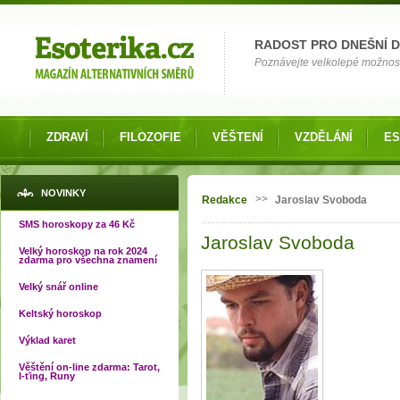
Možnosti výběru
RADOST PRO DNEŠNÍ 
Poznávejte velkolepé možnosti 
ZDRAVÍ
FILOZOFIE
VĚŠTENÍ
VZDĚLÁNÍ
ES
Jste zde
NOVINKY
>>
Redakce
Jaroslav Svoboda
SMS horoskopy za 46 Kč
Jaroslav Svoboda
Velký horoskop na rok 2024
zdarma pro všechna znamení
Velký snář online
Keltský horoskop
Výklad karet
Věštění on-line zdarma: Tarot,
I-ťing, Runy