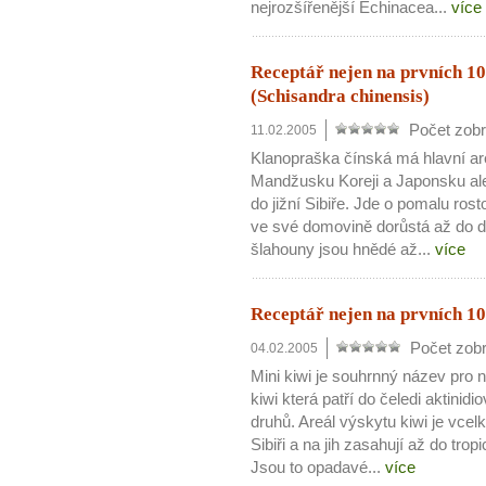
nejrozšířenější Echinacea...
více
Jak mít více energie každ
Jak vnést do života rovno
Jak být šťastnější
Receptář nejen na prvních 10
(Schisandra chinensis)
Počet zobr
11.02.2005
Klanopraška čínská má hlavní ar
Mandžusku Koreji a Japonsku al
do jižní Sibiře. Jde o pomalu ros
ve své domovině dorůstá až do d
šlahouny jsou hnědé až...
více
Receptář nejen na prvních 10 
Počet zobr
04.02.2005
Mini kiwi je souhrnný název pro 
kiwi která patří do čeledi aktinid
druhů. Areál výskytu kiwi je vcelk
Sibiři a na jih zasahují až do tro
Jsou to opadavé...
více