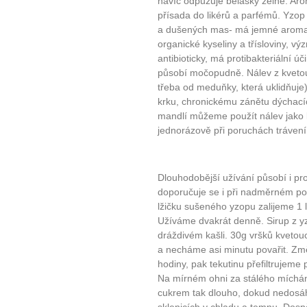
navíc odpuzuje bělásky zelné. Aro
přísada do likérů a parfémů. Yzop 
a dušených mas- má jemné aroma, 
organické kyseliny a třísloviny, v
antibioticky, má protibakteriální ú
působí močopudně. Nálev z kvetou
třeba od meduňky, která uklidňuje)
krku, chronickému zánětu dýchacíc
mandlí můžeme použít nálev jako 
jednorázově při poruchách tráven
Dlouhodobější užívání působí i pro
doporučuje se i při nadměrném poc
lžičku sušeného yzopu zalijeme 1 
Užíváme dvakrát denně. Sirup z y
dráždivém kašli. 30g vršků kvetouc
a necháme asi minutu povařit. Zm
hodiny, pak tekutinu přefiltrujeme
Na mírném ohni za stálého míchání
cukrem tak dlouho, dokud nedosá