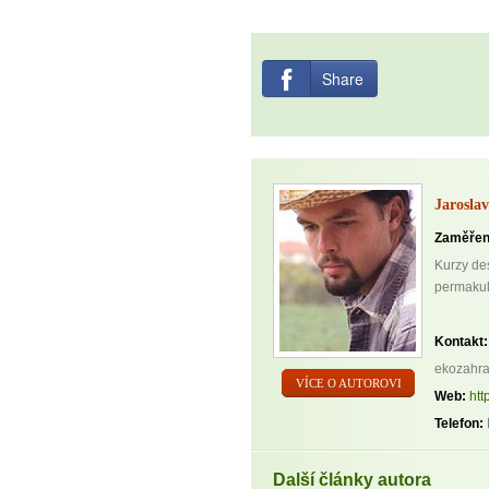
Share
Jarosla
Zaměřen
Kurzy de
permakult
Kontakt:
ekozahr
VÍCE O AUTOROVI
Web:
htt
Telefon:
Další články autora