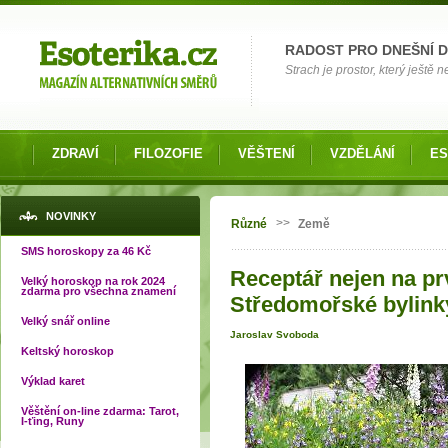
Možnosti výběru
RADOST PRO DNEŠNÍ 
Strach je prostor, který ještě n
ZDRAVÍ
FILOZOFIE
VĚŠTENÍ
VZDĚLÁNÍ
ES
Jste zde
NOVINKY
>>
Různé
Země
SMS horoskopy za 46 Kč
Receptář nejen na prvn
Velký horoskop na rok 2024
zdarma pro všechna znamení
Středomořské bylink
Velký snář online
Jaroslav Svoboda
Keltský horoskop
Výklad karet
Věštění on-line zdarma: Tarot,
I-ťing, Runy