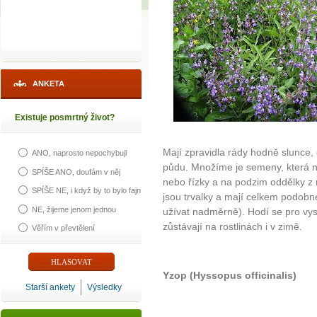
ANKETA
Existuje posmrtný život?
Mají zpravidla rády hodně slunce
ANO, naprosto nepochybuji
půdu. Množíme je semeny, která na
SPÍŠE ANO, doufám v něj
nebo řízky a na podzim oddělky z
SPÍŠE NE, i když by to bylo fajn
jsou trvalky a mají celkem podobné
NE, žijeme jenom jednou
užívat nadměrně). Hodí se pro vys
zůstávají na rostlinách i v zimě.
Věřím v převtělení
Yzop (Hyssopus officinalis)
Starší ankety
Výsledky