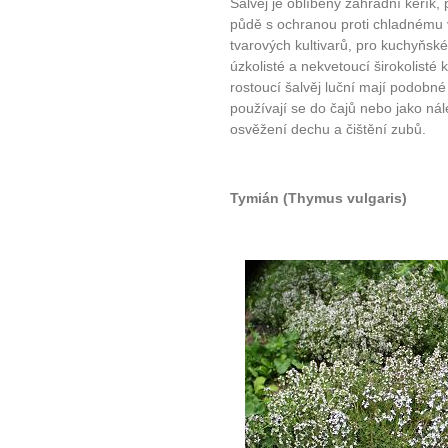
Šalvěj je oblíbený zahradní keřík,
půdě s ochranou proti chladnému 
tvarových kultivarů, pro kuchyňské
úzkolisté a nekvetoucí širokolisté 
rostoucí šalvěj luční mají podobné v
používají se do čajů nebo jako nále
osvěžení dechu a čištění zubů.
Tymián (Thymus vulgaris)