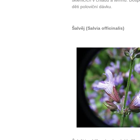
sklenicích v chladu a temnu. Dospě
děti poloviční dávku.
Šalvěj (Salvia officinalis)