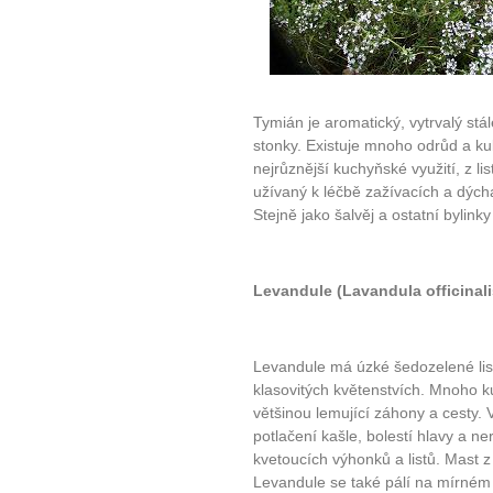
Tymián je aromatický, vytrvalý stá
stonky. Existuje mnoho odrůd a kul
nejrůznější kuchyňské využití, z list
užívaný k léčbě zažívacích a dýcha
Stejně jako šalvěj a ostatní bylinky
10 tipů p
Levandule (Lavandula officinali
plnohodn
... všechny
Levandule má úzké šedozelené lis
klasovitých květenstvích. Mnoho ku
většinou lemující záhony a cesty. 
Máte pocit, že jste unaveni hn
potlačení kašle, bolestí hlavy a ne
Ne
kvetoucích výhonků a listů. Mast z
Levandule se také pálí na mírném