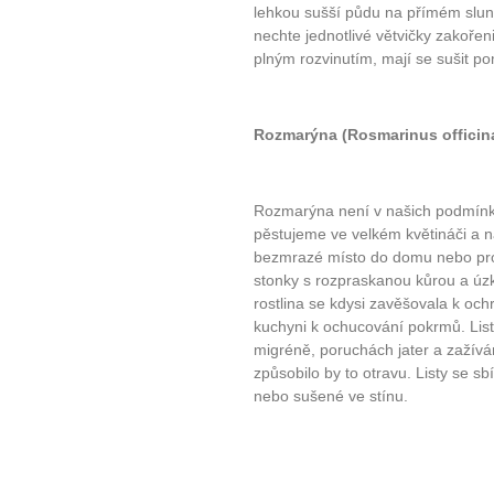
Jak mít více energie každ
lehkou sušší půdu na přímém slunc
nechte jednotlivé větvičky zakořeni
Jak vnést do života rovno
plným rozvinutím, mají se sušit po
Jak být šťastnější
Rozmarýna (Rosmarinus officina
Rozmarýna není v našich podmínkác
pěstujeme ve velkém květináči a n
bezmrazé místo do domu nebo pro
stonky s rozpraskanou kůrou a úzk
rostlina se kdysi zavěšovala k och
kuchyni k ochucování pokrmů. Listy
migréně, poruchách jater a zažív
způsobilo by to otravu. Listy se sb
nebo sušené ve stínu.