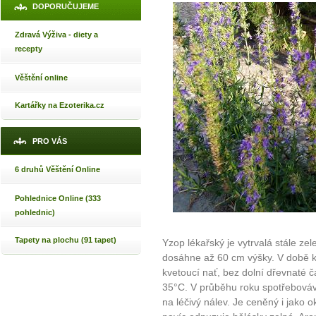
DOPORUČUJEME
Zdravá Výživa - diety a
recepty
Věštění online
Kartářky na Ezoterika.cz
PRO VÁS
6 druhů Věštění Online
Pohlednice Online (333
pohlednic)
Tapety na plochu (91 tapet)
Yzop lékařský je vytrvalá stále zel
dosáhne až 60 cm výšky. V době k
kvetoucí nať, bez dolní dřevnaté čá
35°C. V průběhu roku spotřebová
na léčivý nálev. Je ceněný i jako