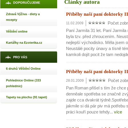
Články autora
DOPORUČUJEME
Příběhy naší paní doktorky II
Zdravá Výživa - diety a
recepty
Počet zobr
11.02.2009
Paní Jarmila 31 let. Paní Jarmil
Věštění online
byla tzv. před zhroucením. Neust
nejlepší východisko. Měla jsem o
Kartářky na Ezoterika.cz
Neustálé pocity únavy a tísně t
kamkoli dojít pocit že tam nedojd
PRO VÁS
6 druhů Věštění Online
Příběhy naší paní doktorky II
Počet zobr
Pohlednice Online (333
28.01.2009
pohlednic)
Pan Roman přišel s tím že chce p
denněale spotřeba se značně zvýš
Tapety na plochu (91 tapet)
zajde cca dvakrát týdně.Spotřeba
jakmile si dá pár piv má potřebu 
práci kouří pouze tehdy...
více