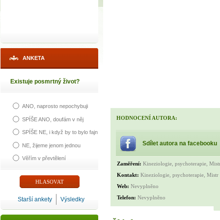
ANKETA
Existuje posmrtný život?
ANO, naprosto nepochybuji
HODNOCENÍ AUTORA:
SPÍŠE ANO, doufám v něj
SPÍŠE NE, i když by to bylo fajn
Sdílet autora na facebooku
NE, žijeme jenom jednou
Věřím v převtělení
Zaměření:
Kineziologie, psychoterapie, Mist
Kontakt:
Kineziologie, psychoterapie, Mistr
Web:
Nevyplněno
Telefon:
Nevyplněno
Starší ankety
Výsledky