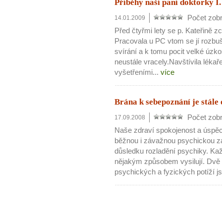
Příběhy naší paní doktorky I.
Počet zobr
14.01.2009
Před čtyřmi lety se p. Kateřině z
Pracovala u PC vtom se jí rozbuši
svírání a k tomu pocit velké úzkos
neustále vracely.Navštívila lékař
vyšetřeními...
více
Brána k sebepoznání je stále
Počet zobr
17.09.2008
Naše zdraví spokojenost a úspěc
běžnou i závažnou psychickou z
důsledku rozladění psychiky. Kaž
nějakým způsobem vysilují. Dvě n
psychických a fyzických potíží js