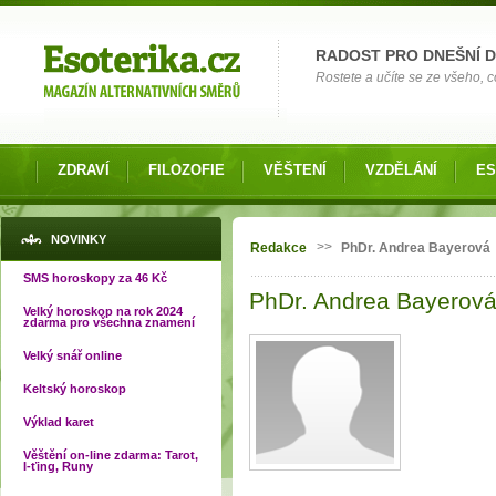
Možnosti výběru
RADOST PRO DNEŠNÍ 
Rostete a učíte se ze všeho, co
ZDRAVÍ
FILOZOFIE
VĚŠTENÍ
VZDĚLÁNÍ
ES
Jste zde
NOVINKY
>>
Redakce
PhDr. Andrea Bayerová
SMS horoskopy za 46 Kč
PhDr. Andrea Bayerov
Velký horoskop na rok 2024
zdarma pro všechna znamení
Velký snář online
Keltský horoskop
Výklad karet
Věštění on-line zdarma: Tarot,
I-ťing, Runy