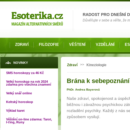
Možnosti výběru
RADOST PRO DNEŠNÍ 
Důvěřujte v sebe a věřte, že mů
ZDRAVÍ
FILOZOFIE
VĚŠTENÍ
VZDĚLÁNÍ
ES
Jste zde
NOVINKY
>>
Zdraví
Kineziologie
SMS horoskopy za 46 Kč
Brána k sebepoznání 
Velký horoskop na rok 2024
zdarma pro všechna znamení
PhDr. Andrea Bayerová
Velký snář online
Naše zdraví, spokojenost a úspěch
Keltský horoskop
běžnou i závažnou psychickou zát
rozladění psychiky. Každý z nás s
Výklad karet
způsobem vysilují.
Věštění on-line zdarma: Tarot,
I-ťing, Runy