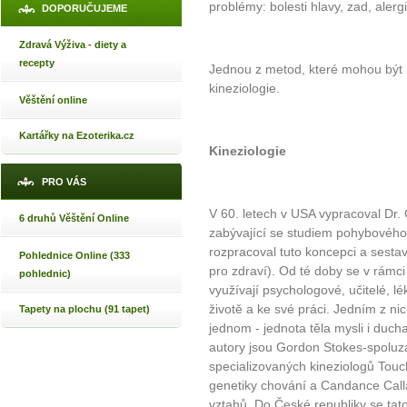
problémy: bolesti hlavy, zad, alergi
DOPORUČUJEME
Zdravá Výživa - diety a
recepty
Jednou z metod, které mohou být 
kineziologie.
Věštění online
Kartářky na Ezoterika.cz
Kineziologie
PRO VÁS
V 60. letech v USA vypracoval Dr.
6 druhů Věštění Online
zabývající se studiem pohybového ú
rozpracoval tuto koncepci a sestav
Pohlednice Online (333
pro zdraví). Od té doby se v rámci
pohlednic)
využívají psychologové, učitelé, lé
životě a ke své práci. Jedním z ni
Tapety na plochu (91 tapet)
jednom - jednota těla mysli i duch
autory jsou Gordon Stokes-spoluz
specializovaných kineziologů Touc
genetiky chování a Candance Call
vztahů. Do České republiky se tato