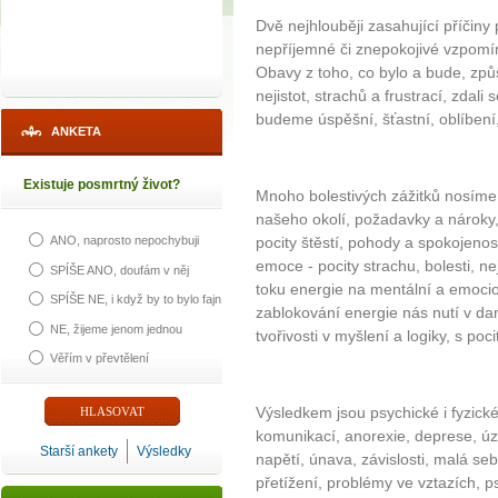
Dvě nejhlouběji zasahující příčiny 
nepříjemné či znepokojivé vzpomí
Obavy z toho, co bylo a bude, způs
nejistot, strachů a frustrací, zdal
budeme úspěšní, šťastní, oblíbení,
ANKETA
Existuje posmrtný život?
Mnoho bolestivých zážitků nosíme
našeho okolí, požadavky a nároky,
pocity štěstí, pohody a spokojenost
ANO, naprosto nepochybuji
emoce - pocity strachu, bolesti, n
SPÍŠE ANO, doufám v něj
toku energie na mentální a emocion
SPÍŠE NE, i když by to bylo fajn
zablokování energie nás nutí v da
NE, žijeme jenom jednou
tvořivosti v myšlení a logiky, s p
Věřím v převtělení
Výsledkem jsou psychické i fyzick
komunikací, anorexie, deprese, úz
Starší ankety
Výsledky
napětí, únava, závislosti, malá se
přetížení, problémy ve vztazích,