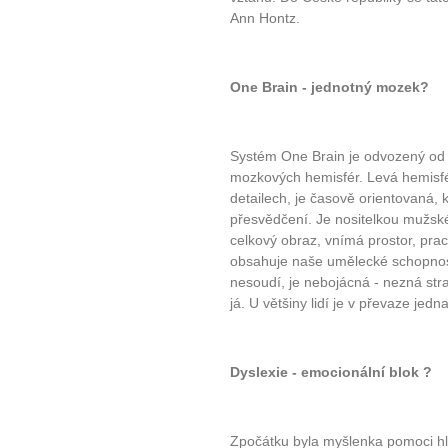
Ann Hontz.
One Brain - jednotný mozek?
Systém One Brain je odvozený od 
mozkových hemisfér. Levá hemisfér
detailech, je časově orientovaná, 
přesvědčení. Je nositelkou mužské
celkový obraz, vnímá prostor, pra
obsahuje naše umělecké schopnosti
nesoudí, je nebojácná - nezná str
já. U většiny lidí je v převaze jedn
Dyslexie - emocionální blok ?
Zpočátku byla myšlenka pomoci hla