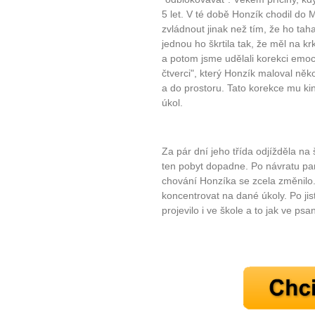
5 let. V té době Honzík chodil do 
zvládnout jinak než tím, že ho taha
jednou ho škrtila tak, že měl na kr
a potom jsme udělali korekci emoc
čtverci", který Honzík maloval něko
a do prostoru. Tato korekce mu ki
úkol.
Za pár dní jeho třída odjížděla na
ten pobyt dopadne. Po návratu pan
chování Honzíka se zcela změnilo.
koncentrovat na dané úkoly. Po ji
projevilo i ve škole a to jak ve psa