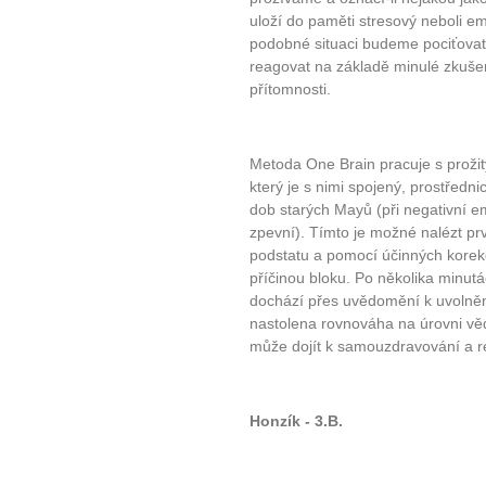
uloží do paměti stresový neboli em
podobné situaci budeme pociťovat
reagovat na základě minulé zkuše
přítomnosti.
Metoda One Brain pracuje s prožit
který je s nimi spojený, prostředn
dob starých Mayů (při negativní em
zpevní). Tímto je možné nalézt prv
podstatu a pomocí účinných korekc
příčinou bloku. Po několika minutách
dochází přes uvědomění k uvolněn
nastolena rovnováha na úrovni v
může dojít k samouzdravování a r
Honzík - 3.B.