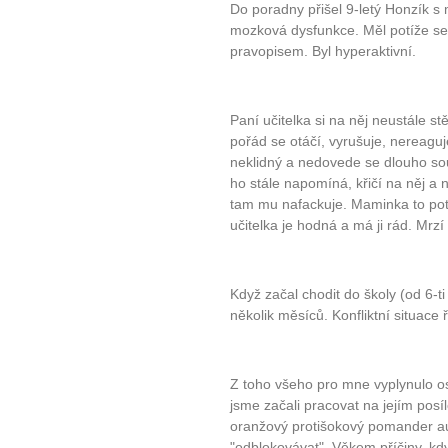
Do poradny přišel 9-letý Honzík 
mozková dysfunkce. Měl potíže se
pravopisem. Byl hyperaktivní.
10 tipů p
Paní učitelka si na něj neustále st
plnohodn
pořád se otáčí, vyrušuje, nereagu
neklidný a nedovede se dlouho sous
ho stále napomíná, křičí na něj a
... všechny
tam mu nafackuje. Maminka to potvr
učitelka je hodná a má ji rád. Mrzí h
Máte pocit, že jste unaveni hn
Ne
Když začal chodit do školy (od 6-ti 
Jak mít více energie každ
několik měsíců. Konfliktní situace 
Jak vnést do života rovno
Jak být šťastnější
Z toho všeho pro mne vyplynulo o
jsme začali pracovat na jejím posí
oranžový protišokový pomander a
"odblokovávat". Věkem příčiny, kdy