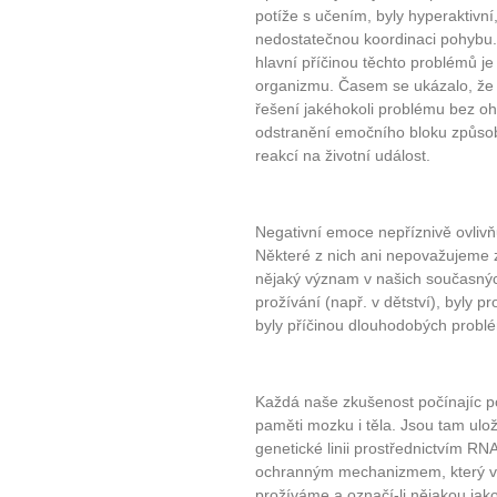
potíže s učením, byly hyperaktivn
nedostatečnou koordinaci pohybu. 
hlavní příčinou těchto problémů je
organizmu. Časem se ukázalo, že 
řešení jakéhokoli problému bez oh
odstranění emočního bloku způsob
reakcí na životní událost.
Negativní emoce nepříznivě ovlivňu
Některé z nich ani nepovažujeme z
nějaký význam v našich současných
prožívání (např. v dětství), byly p
byly příčinou dlouhodobých probl
Každá naše zkušenost počínajíc po
paměti mozku i těla. Jsou tam ulož
genetické linii prostřednictvím R
ochranným mechanizmem, který vy
prožíváme a označí-li nějakou ja