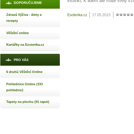
instinkt. K lidem ale máte vřelý vz
DOPORUČUJEME
Zdravá Výživa - diety a
Esoterika.cz
17.05.2015
recepty
Věštění online
Kartářky na Ezoterika.cz
PRO VÁS
6 druhů Věštění Online
Pohlednice Online (333
pohlednic)
Tapety na plochu (91 tapet)