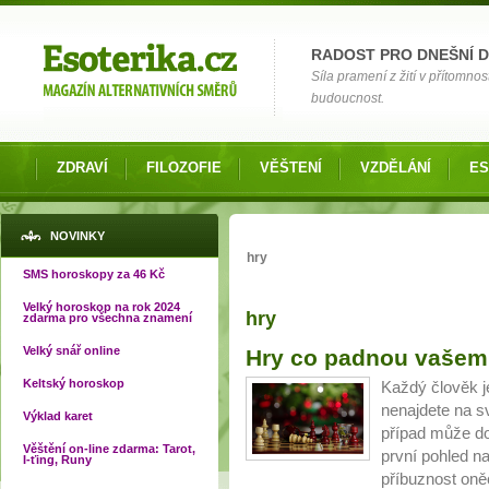
Možnosti výběru
RADOST PRO DNEŠNÍ 
Síla pramení z žití v přítomnos
budoucnost.
ZDRAVÍ
FILOZOFIE
VĚŠTENÍ
VZDĚLÁNÍ
ES
Jste zde
NOVINKY
hry
SMS horoskopy za 46 Kč
Velký horoskop na rok 2024
hry
zdarma pro všechna znamení
Velký snář online
Hry co padnou vašem
Keltský horoskop
Každý člověk j
nenajdete na sv
Výklad karet
případ může do
Věštění on-line zdarma: Tarot,
první pohled n
I-ťing, Runy
příbuznost oně