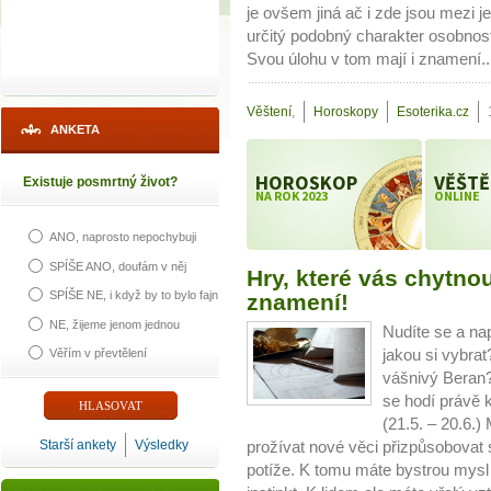
je ovšem jiná ač i zde jsou mezi j
určitý podobný charakter osobnost
Svou úlohu v tom mají i znamení.
Věštení
,
Horoskopy
Esoterika.cz
ANKETA
HOROSKOP
VĚŠTĚ
Existuje posmrtný život?
NA ROK 2023
ONLINE
ANO, naprosto nepochybuji
SPÍŠE ANO, doufám v něj
Hry, které vás chytnou
SPÍŠE NE, i když by to bylo fajn
znamení!
NE, žijeme jenom jednou
Nudíte se a na
Věřím v převtělení
jakou si vybra
vášnivý Beran?
se hodí právě 
(21.5. – 20.6.)
Starší ankety
Výsledky
prožívat nové věci přizpůsobova
potíže. K tomu máte bystrou mysl