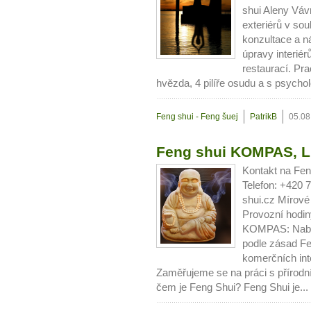
shui Aleny Váv
exteriérů v sou
konzultace a ná
úpravy interiér
restaurací. Pr
hvězda, 4 pilíře osudu a s psychol
Feng shui - Feng šuej
PatrikB
05.08
Feng shui KOMPAS, L
Kontakt na Fe
Telefon: +420 
shui.cz Mírové
Provozní hodin
KOMPAS: Nabíz
podle zásad Fe
komerčních int
Zaměřujeme se na práci s přírodní
čem je Feng Shui? Feng Shui je...