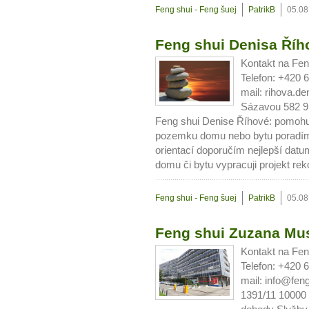
Feng shui - Feng šuej
PatrikB
05.08
Feng shui Denisa Říh
Kontakt na Fe
Telefon: +420 
mail: rihova.d
Sázavou 582 9
10 tipů p
Feng shui Denise Říhové: pomoh
pozemku domu nebo bytu poradí
plnohodn
orientací doporučím nejlepší datu
domu či bytu vypracuji projekt re
... všechny
Feng shui - Feng šuej
PatrikB
05.08
Máte pocit, že jste unaveni hn
Feng shui Zuzana Mus
Ne
Kontakt na Fen
Telefon: +420 
Jak mít více energie každ
mail: info@fen
Jak vnést do života rovno
1391/11 10000 
Jak být šťastnější