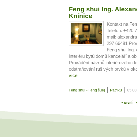
Feng shui Ing. Alexa
Knínice
Kontakt na Fen
Telefon: +420 
mail: alexand
297 66481 Prov
Feng shui Ing
interiéru bytů domů kanceláří a obc
Provádění návrhů interiérového d
odstraňování rušivých prvků v oko
více
Feng shui - Feng šuej
PatrikB
05.08
« první