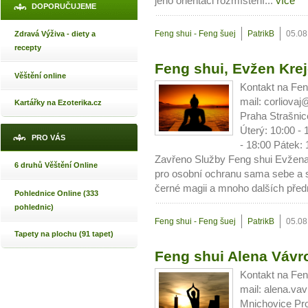
jeho orientaci rozmístění...
více
DOPORUČUJEME
Feng shui - Feng šuej
PatrikB
05.08
Zdravá Výživa - diety a
recepty
Feng shui, Evžen Krej
Věštění online
Kontakt na Fen
mail: corliov
Kartářky na Ezoterika.cz
Praha Strašnic
Úterý: 10:00 - 
PRO VÁS
- 18:00 Pátek:
Zavřeno Služby Feng shui Evžena
6 druhů Věštění Online
pro osobní ochranu sama sebe a s
černé magii a mnoho dalších pře
Pohlednice Online (333
pohlednic)
Feng shui - Feng šuej
PatrikB
05.08
Tapety na plochu (91 tapet)
Feng shui Alena Vávr
Kontakt na Fen
mail: alena.va
Mnichovice Pro