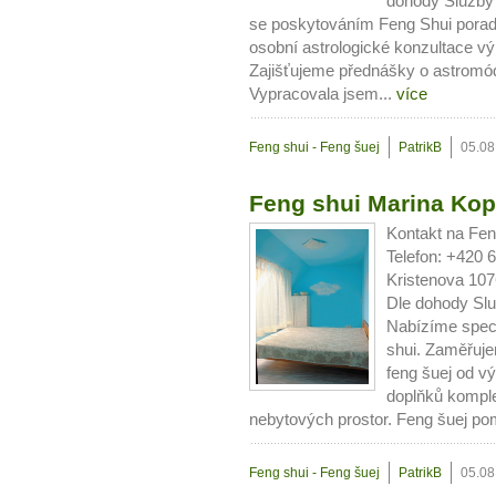
dohody Služby
se poskytováním Feng Shui porade
osobní astrologické konzultace vý
Zajišťujeme přednášky o astromód
Vypracovala jsem...
více
Feng shui - Feng šuej
PatrikB
05.08
Feng shui Marina Kop
Kontakt na Fen
Telefon: +420 
Kristenova 107
Dle dohody Sl
Nabízíme speci
shui. Zaměřuje
feng šuej od 
doplňků komple
nebytových prostor. Feng šuej pom
Feng shui - Feng šuej
PatrikB
05.08