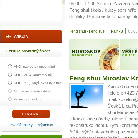
09:00 - 17:00 Sobota: Zavřeno Ne
Feng shui škola / kurzy semináře 
doplňky. Poradenství a návrhy inte
Feng shui - Feng šuej
PatrikB
05.08
ANKETA
HOROSKOP
VĚŠTĚ
Existuje posmrtný život?
NA ROK 2023
ONLINE
ANO, naprosto nepochybuji
SPÍŠE ANO, doufám v něj
Feng shui Miroslav K
SPÍŠE NE, i když by to bylo fajn
Kontakt na Fe
NE, žijeme jenom jednou
Telefon: +420 
mail: kozeluh
Věřím v převtělení
Česká Lípa Pro
shui Miroslav 
a konzultace návrhy interiérů pora
Starší ankety
Výsledky
rekonstrukci domu. Tyto konzul
řešíte výběr stavebního pozemk