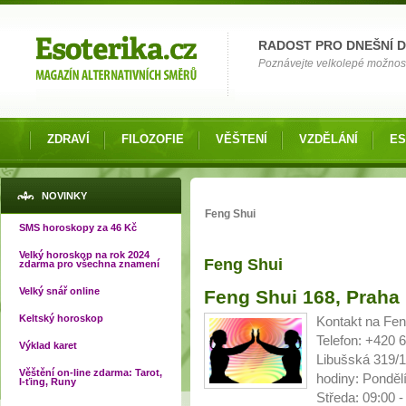
Možnosti výběru
RADOST PRO DNEŠNÍ 
Poznávejte velkolepé možnosti 
ZDRAVÍ
FILOZOFIE
VĚŠTENÍ
VZDĚLÁNÍ
ES
Jste zde
NOVINKY
Feng Shui
SMS horoskopy za 46 Kč
Velký horoskop na rok 2024
Feng Shui
zdarma pro všechna znamení
Stránky
Velký snář online
Feng Shui 168, Praha
Keltský horoskop
Kontakt na Fe
Telefon: +420 
Výklad karet
Libušská 319/1
Věštění on-line zdarma: Tarot,
hodiny: Pondělí
I-ťing, Runy
Středa: 09:00 -