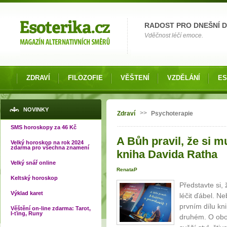
Možnosti výběru
RADOST PRO DNEŠNÍ 
Vděčnost léčí emoce.
ZDRAVÍ
FILOZOFIE
VĚŠTENÍ
VZDĚLÁNÍ
ES
Jste zde
NOVINKY
>>
Zdraví
Psychoterapie
SMS horoskopy za 46 Kč
A Bůh pravil, že si 
Velký horoskop na rok 2024
zdarma pro všechna znamení
kniha Davida Ratha
Velký snář online
RenataP
Keltský horoskop
Představte si,
Výklad karet
léčit ďábel. N
prvním dílu kn
Věštění on-line zdarma: Tarot,
I-ťing, Runy
druhém. O obou