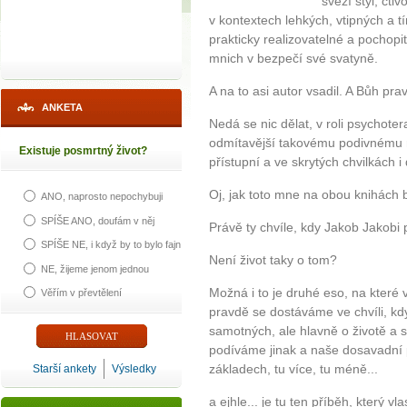
svěží styl, čti
v kontextech lehkých, vtipných a tí
prakticky realizovatelné a pochopi
mnich v bezpečí své svatyně.
A na to asi autor vsadil. A Bůh prav
ANKETA
Nedá se nic dělat, v roli psychote
odmítavější takovému podivnému n
Existuje posmrtný život?
přístupní a ve skrytých chvilkách i
Oj, jak toto mne na obou knihách b
ANO, naprosto nepochybuji
SPÍŠE ANO, doufám v něj
Právě ty chvíle, kdy Jakob Jakobi
SPÍŠE NE, i když by to bylo fajn
Není život taky o tom?
NE, žijeme jenom jednou
Možná i to je druhé eso, na které v
Věřím v převtělení
pravdě se dostáváme ve chvíli, 
samotných, ale hlavně o životě a 
podíváme jinak a naše dosavadní p
základech, tu více, tu méně...
Starší ankety
Výsledky
a ejhle... je tu ten příběh, který v