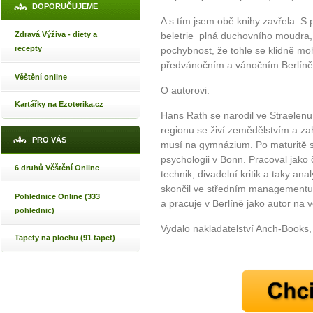
DOPORUČUJEME
A s tím jsem obě knihy zavřela. S 
Zdravá Výživa - diety a
beletrie plná duchovního moudra,
recepty
pochybnost, že tohle se klidně m
předvánočním a vánočním Berlíně s
Věštění online
O autorovi:
Kartářky na Ezoterika.cz
Hans Rath se narodil ve Straelenu
regionu se živí zemědělstvím a za
PRO VÁS
musí na gymnázium. Po maturitě stu
psychologii v Bonn. Pracoval jako č
6 druhů Věštění Online
technik, divadelní kritik a taky a
skončil ve středním managementu, o
Pohlednice Online (333
a pracuje v Berlíně jako autor na 
pohlednic)
Vydalo nakladatelství Anch-Books
Tapety na plochu (91 tapet)