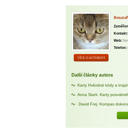
Renata
Zaměřen
Kontakt:
Web:
Nev
Telefon:
VÍCE O AUTOROVI
Další články autora
Karty Hvězdné kódy a insp
Anna Stark: Karty posvátné
David Frej: Kompas dokona