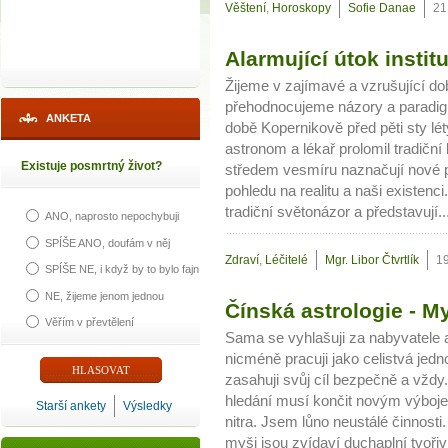
Věštení
,
Horoskopy
Sofie Danae
21
Alarmující útok institu
Žijeme v zajímavé a vzrušující 
přehodnocujeme názory a paradigm
ANKETA
době Kopernikově před pěti sty lé
astronom a lékař prolomil tradič
Existuje posmrtný život?
středem vesmíru naznačují nové p
pohledu na realitu a naši existenc
tradiční světonázor a představují..
ANO, naprosto nepochybuji
SPÍŠE ANO, doufám v něj
Zdraví
,
Léčitelé
Mgr. Libor Čtvrtlík
1
SPÍŠE NE, i když by to bylo fajn
NE, žijeme jenom jednou
Čínská astrologie - M
Věřím v převtělení
Sama se vyhlašuji za nabyvatele a
nicméně pracuji jako celistvá jed
zasahuji svůj cíl bezpečně a vždy
hledání musí končit novým výboj
Starší ankety
Výsledky
nitra. Jsem lůno neustálé činnos
myši jsou zvídaví duchaplní tvořiví