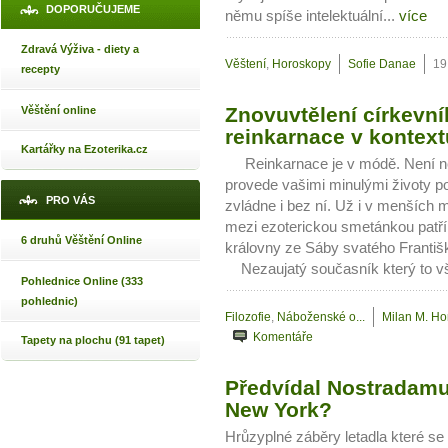
DOPORUČUJEME
němu spíše intelektuální...
více
Zdravá Výživa - diety a
Věštení
,
Horoskopy
Sofie Danae
19
recepty
Znovuvtělení církevn
Věštění online
reinkarnace v kontext
Kartářky na Ezoterika.cz
Reinkarnace je v módě. Není nes
provede vašimi minulými životy p
PRO VÁS
zvládne i bez ní. Už i v menších
mezi ezoterickou smetánkou patří
6 druhů Věštění Online
královny ze Sáby svatého Franti
Nezaujatý současník který to vše
Pohlednice Online (333
pohlednic)
Filozofie
,
Náboženské o...
Milan M. Ho
Komentáře
Tapety na plochu (91 tapet)
Předvídal Nostradamus
New York?
Hrůzyplné záběry letadla které se 