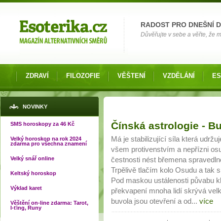
Možnosti výběru
RADOST PRO DNEŠNÍ 
Důvěřujte v sebe a věřte, že mů
ZDRAVÍ
FILOZOFIE
VĚŠTENÍ
VZDĚLÁNÍ
ES
NOVINKY
Stránky
Čínská astrologie - B
SMS horoskopy za 46 Kč
Má je stabilizující síla která udržu
Velký horoskop na rok 2024
zdarma pro všechna znamení
všem protivenstvím a nepřízni os
Velký snář online
čestnosti nést břemena spravedln
Trpělivě tlačím kolo Osudu a tak
Keltský horoskop
Pod maskou ustálenosti půvabu kl
Výklad karet
překvapení mnoha lidí skrývá velká
buvola jsou otevření a od...
více
Věštění on-line zdarma: Tarot,
I-ťing, Runy