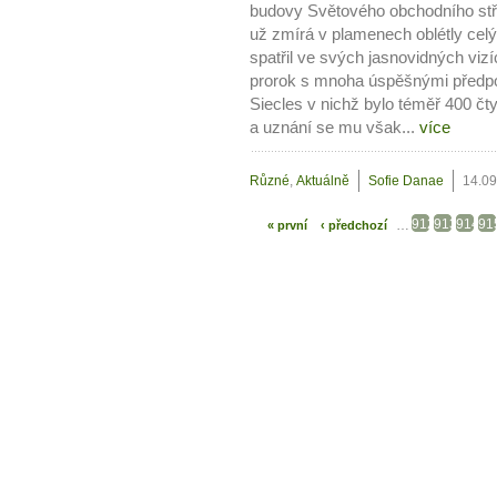
budovy Světového obchodního stř
už zmírá v plamenech oblétly cel
spatřil ve svých jasnovidných vizí
prorok s mnoha úspěšnými předp
Siecles v nichž bylo téměř 400 čty
a uznání se mu však...
více
Různé
,
Aktuálně
Sofie Danae
14.09
912
913
914
91
…
« první
‹ předchozí