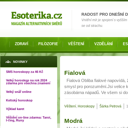
Možnosti výběru
RADOST PRO DNEŠNÍ 
Vnitřní mír je spojení s vyšš
se od strachu.
ZDRAVÍ
FILOZOFIE
VĚŠTENÍ
VZDĚLÁNÍ
ES
NOVINKY
Stránky
Fialová
SMS horoskopy za 46 Kč
Fialová Obliba fialové napovídá, že j
Velký horoskop na rok 2024
zdarma pro všechna znamení
smysl pro porozumění.Jsi velice kr
Velký snář online
zásobárna nápadů. Ve všem si do
Keltský horoskop
Věštení
,
Horoskopy
Šárka Petrová
Výklad karet
Věštění on-line zdarma: Tarot,
Modrá
I-ťing, Runy