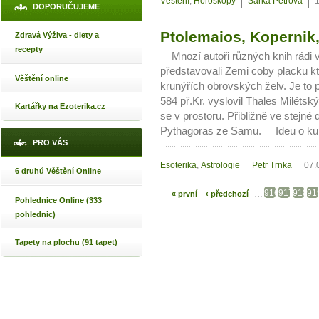
Věštení
,
Horoskopy
Šárka Petrová
DOPORUČUJEME
Ptolemaios, Kopernik, 
Zdravá Výživa - diety a
recepty
Mnozí autoři různých knih rádi vy
představovali Zemi coby placku kt
Věštění online
krunýřích obrovských želv. Je to p
584 př.Kr. vyslovil Thales Miléts
Kartářky na Ezoterika.cz
se v prostoru. Přibližně ve stejné
Pythagoras ze Samu. Ideu o kula
PRO VÁS
Esoterika
,
Astrologie
Petr Trnka
07.
6 druhů Věštění Online
916
917
918
91
…
« první
‹ předchozí
Pohlednice Online (333
pohlednic)
Tapety na plochu (91 tapet)