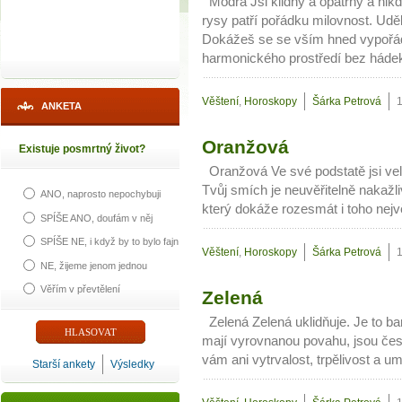
Modrá Jsi klidný a opatrný a nik
rysy patří pořádku milovnost. Udě
Dokážeš se se vším hned vypořáda
harmonického prostředí bez háde
Věštení
,
Horoskopy
Šárka Petrová
ANKETA
Oranžová
Existuje posmrtný život?
Oranžová Ve své podstatě jsi veli
Tvůj smích je neuvěřitelně nakaž
ANO, naprosto nepochybuji
který dokáže rozesmát i toho nej
SPÍŠE ANO, doufám v něj
SPÍŠE NE, i když by to bylo fajn
Věštení
,
Horoskopy
Šárka Petrová
NE, žijeme jenom jednou
Věřím v převtělení
Zelená
Zelená Zelená uklidňuje. Je to bar
mají vyrovnanou povahu, jsou čes
vám ani vytrvalost, trpělivost a um
Starší ankety
Výsledky