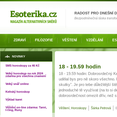
Možnosti výběru
RADOST PRO DNEŠNÍ 
Bezpodmínečná láska transfor
ZDRAVÍ
FILOZOFIE
VĚŠTENÍ
VZDĚLÁNÍ
ES
NOVINKY
Stránky
18 - 19.59 hodin
SMS horoskopy za 46 Kč
18 - 19.59 hodin: Dobrosrdečný
Velký horoskop na rok 2024
zdarma pro všechna znamení
udělal bys pro ně skoro všechno
Velký snář online
skutky". Je pro tebe důležitější št
jednoduché tě využívat (na to si d
Keltský horoskop
dobrosrdečnost omezit dřív, než s
Výklad karet
Věštění on-line zdarma: Tarot,
Věštení
,
Horoskopy
Šárka Petrová
I-ťing, Runy