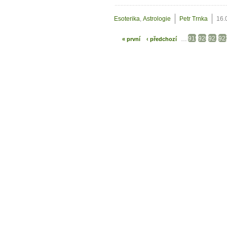
Esoterika
,
Astrologie
Petr Trnka
16.
919
920
921
92
…
« první
‹ předchozí