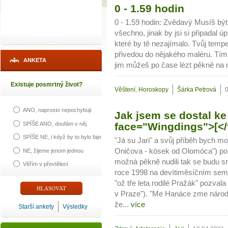
0 - 1.59 hodin
0 - 1.59 hodin: Zvědavý Musíš být
všechno, jinak by jsi si připadal ú
které by tě nezajímalo. Tvůj tem
přivedou do nějakého maléru. Tím
ANKETA
jim můžeš po čase lézt pěkně na 
Existuje posmrtný život?
Věštení
,
Horoskopy
Šárka Petrová
ANO, naprosto nepochybuji
Jak jsem se dostal k
SPÍŠE ANO, doufám v něj
face="Wingdings">[</
SPÍŠE NE, i když by to bylo fajn
"Já su Jari" a svůj příběh bych mo
Oničova - kósek od Olomóca") popi
NE, žijeme jenom jednou
možná pěkně nudili tak se budu sna
Věřím v převtělení
roce 1998 na devítiměsíčním semin
"ož tře leta rodilé Pražák" pozval
v Praze"). "Me Hanáce zme národ 
že...
více
Starší ankety
Výsledky