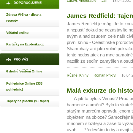
Zdraví
,
Arteterapie
Jari
18.04.2001
DOPORUČUJEME
James Redfield: Taje
Zdravá Výživa - diety a
recepty
James Redfield je mág. Je to kou
a nepustí dokud se nezastavíte n
Věštění online
svým a nad osudem celé naší civil
první knihu - Celestinské proroc
Kartářky na Ezoterika.cz
Shambhaly ani jako volné pokračo
tento nedostatek na mne samotné
PRO VÁS
natolik že sedím zamyšlen a osud 
6 druhů Věštění Online
Různé
,
Knihy
Roman Přikryl
16.04.
Pohlednice Online (333
Malá exkurze do histor
pohlednic)
A jak to bylo s Venuší? Proč pr
Tapety na plochu (91 tapet)
harmonie a umění? Bylo to skutečn
starým mudrcům opravdu jenom to 
objektem na obloze? Samozřejmě že
mnohem složitější a zase to vyža
úvah. Především to byla dvojí tvá