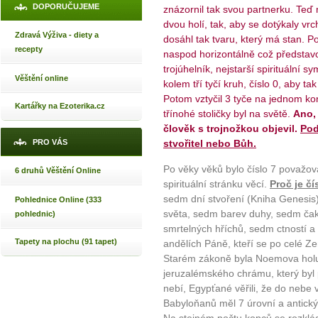
DOPORUČUJEME
znázornil tak svou partnerku. Teď 
dvou holí, tak, aby se dotýkaly vr
Zdravá Výživa - diety a
dosáhl tak tvaru, který má stan. Pot
recepty
naspod horizontálně což představov
trojúhelník, nejstarší spirituální s
Věštění online
kolem tří tyčí kruh, číslo 0, aby t
Potom vztyčil 3 tyče na jednom kon
Kartářky na Ezoterika.cz
třínohé stoličky byl na světě.
Ano, 
člověk s trojnožkou objevil.
Pod
PRO VÁS
stvořitel nebo Bůh.
Po věky věků bylo číslo 7 považová
6 druhů Věštění Online
spirituální stránku věcí.
Proč je č
sedm dní stvoření (Kniha Genesis
Pohlednice Online (333
světa, sedm barev duhy, sedm ča
pohlednic)
smrtelných hříchů, sedm ctností a
Tapety na plochu (91 tapet)
andělích Páně, kteří se po celé Zem
Starém zákoně byla Noemova holub
jeruzalémského chrámu, který byl 
nebí, Egypťané věřili, že do nebe
Babyloňanů měl 7 úrovní a antick