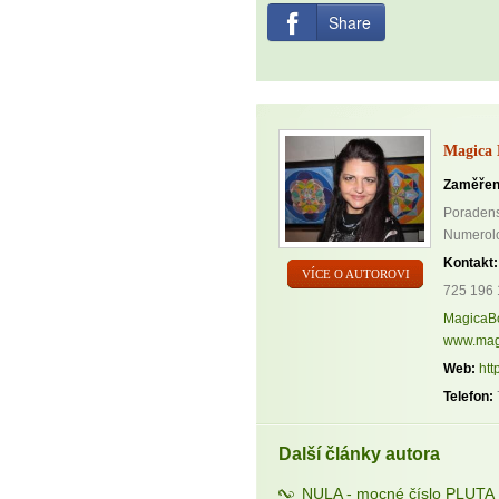
Share
Magica 
Zaměřen
Poradenst
Numerolog
Kontakt:
VÍCE O AUTOROVI
725 196 
MagicaB
www.mag
Web:
htt
Telefon:
Další články autora
NULA - mocné číslo PLUTA