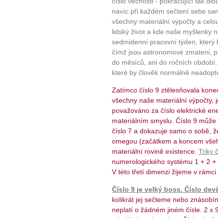
číslo věčnosti - pokračující tak dl
navíc při každém sečtení sebe sam
všechny materiální výpočty a celo
lidský život a kde naše myšlenky n
sedmidenní pracovní týden, který 
čímž jsou astronomové zmateni, p
do měsíců, ani do ročních období. 
které by člověk normálně neadopto
Zatímco číslo 9 ztělesňovala konec
všechny naše materiální výpočty, j
považováno za číslo elektrické ene
materiálním smyslu. Číslo 9 může d
číslo 7 a dokazuje samo o sobě, že
omegou (začátkem a koncem všeho
materiální rovině existence.
Triky 
numerologického systému 1 + 2 + 3 
V této třetí dimenzi žijeme v rám
Číslo 9 je velký boss. Číslo devě
kolikrát jej sečteme nebo znásob
neplatí o žádném jiném čísle. 2 x 9 