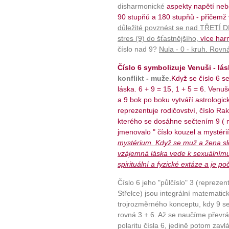
disharmonické
aspekty napětí neb
90 stupňů a 180 stupňů - přičemž 
důležité povznést se nad TŘETÍ D
stres (9) do šťastnějšího,
více har
číslo nad 9?
Nula - 0 - kruh. Rovn
Číslo 6 symbolizuje Venuši - lás
konflikt - muže.
Když se číslo 6 se
láska. 6 + 9 = 15, 1 + 5 = 6. Venu
a 9 bok po boku vytváří astrologi
10 tipů p
reprezentuje rodičovství, číslo Raka
kterého se dosáhne sečtením 9 ( m
jmenovalo " číslo kouzel a mystérií
plnohodn
mystérium. Když se muž a žena slouč
vzájemná láska vede k sexuálnímu
... všechny
spirituální a fyzické extáze a je po
Číslo 6 jeho "půlčíslo" 3 (reprezen
Máte pocit, že jste unaveni hn
Střelce) jsou integrální matematick
Ne
trojrozměrného konceptu, kdy 9 se 
rovná 3 + 6. Až se naučíme převrát
Jak mít více energie každ
polaritu čísla 6, jedině potom za