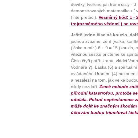
devítky, tvořené jen třemi čísly - 3
Jak vnést do života rovno
demonstrovaných matematikou ( v
Jak být šťastnější
(interpretací).
Vesmírný kód: 1 - 2
trojrozměrného vědomí ) se rovn
Ještě jedno číselné kouzlo, dalš
jednou zvažme, že 9 (válka, konfli
(láska a mír ) 6 + 9 = 15 (kouzlo, 
vítěznou šestku přičteme ke spirit
Číslo čtyři patří Uranu, vládci Vo
Vodnáře ?). Láska (6) a spirituáln
ovládaného Uranem (4) nakonec pora
a nezáleží na tom, jak velké budo
nikdy nezdaří.
Země nebude zniče
přírodní katastrofou, protože 
odolala. Pokud nepřestaneme z
může dojít ke značným škodám a
účtování budou triumfovat láska