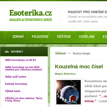
Možnosti výběru
RADOST PRO DNEŠNÍ 
Dívejte se na každého jako na č
uvidíte tak i sebe sama.
ZDRAVÍ
FILOZOFIE
VĚŠTENÍ
VZDĚLÁNÍ
ES
Jste zde
NOVINKY
>>
Věštení
Numerologie
SMS horoskopy za 46 Kč
Kouzelná moc čísel
Velký horoskop na rok 2024
zdarma pro všechna znamení
Magica Bohemica
Velký snář online
Kouzelnou moc
Keltský horoskop
větší části 
sloganem její
Výklad karet
počtení:
"…za
Věštění on-line zdarma: Tarot,
I-ťing, Runy
hřímá."
- Lin