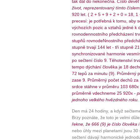
tak dál do nekonečna.
Číslo devět
život, reprezentovaný tímto čísle
920 let. ( 2 + 5 + 9 + 2 + 0 = 18, 1
precesí: je potřebná k tomu, aby s
výchozích pozic a vztahů jedné k 
rovnodennostního předcházení trvá 
stupňů rovnodeNnostního předcház
stupně trvají 144 let - tři stupně 2
synchronizované harmonie vesmíru
po sečtení číslo 9. Těhotenství tr
tempo dýchání člověka je 18 dechů
72 tepů za minutu (9). Průměrný p
zase 9. Průměrný počet dechů za h
srdce stáhne v průměru 103 680x 
průměrně vdechneme 25 920x -
p
jednoho velkého hvězdného roku.
Den má 24 hodiny, a když sečteme
Brzy poznáte, že toto je velmi dů
řekne, že 666 (9) je číslo člověka 
nebo úhly mezi planetami jsou 30 
sečtení dávají harmonické jednod