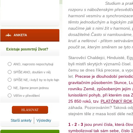
Studium a prak
rozporu s náboženským přesvědče
harmonií vesmíru a synchronizace
těmto jednoduchým a logickým zá
naučíme jak s nimi žít v harmonii,
dosažitelné.Často si namlouváme, 
ANKETA
krutí a neféroví - přitom setrvává
poučit se, kterým směrem se tyto n
Existuje posmrtný život?
Starověcí Chaldejci, Hinduisté, E
byli mistři skrytých významů čísel. 
ANO, naprosto nepochybuji
čemu se dnes říká precese, a vypo
SPÍŠE ANO, doufám v něj
let.
Precese je dlouhodobí periodi
SPÍŠE NE, i když by to bylo fajn
gravitačním působením Slunce, Lu
NE, žijeme jenom jednou
rovníku Země, způsobeným jejím z
lunisolární pohyb, při kterém osa
Věřím v převtělení
25 850 roků, tzv.
PLATÓNKÝ ROK
záhada. Pozorováním? Taková odpo
stejném těle z masa kostí déle než 
Starší ankety
Výsledky
1 - 2 - 3
jsou první čísla, která člo
symbolizoval tak sám sebe, číslo 1