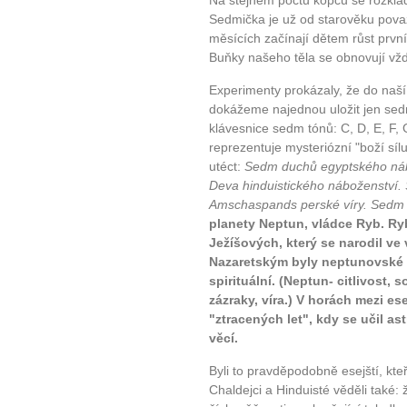
Na stejném počtu kopců se rozklád
Sedmička je už od starověku považ
měsících začínají dětem růst prvn
Buňky našeho těla se obnovují vžd
Experimenty prokázaly, že do naší
dokážeme najednou uložit jen sed
klávesnice sedm tónů: C, D, E, F, 
reprezentuje mysteriózní "boží sílu
utéct:
Sedm duchů egyptského ná
Deva hinduistického náboženství.
Amschaspands perské víry. Sedm
planety Neptun, vládce Ryb. Ry
Ježíšových, který se narodil v
Nazaretským byly neptunovské 
spirituální. (Neptun- citlivost, so
zázraky, víra.) V horách mezi e
"ztracených let", kdy se učil as
věcí.
Byli to pravděpodobně esejští, kte
Chaldejci a Hinduisté věděli také: 