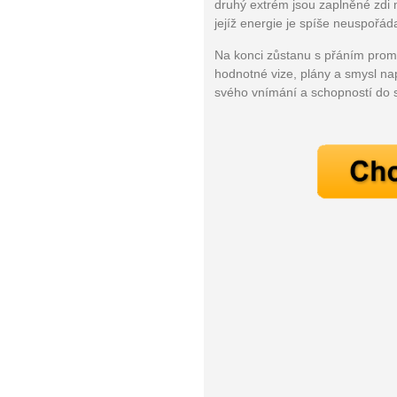
druhý extrém jsou zaplněné zdi 
Jak být šťastnější
jejíž energie je spíše neuspořáda
Na konci zůstanu s přáním promy
hodnotné vize, plány a smysl nap
svého vnímání a schopností do 