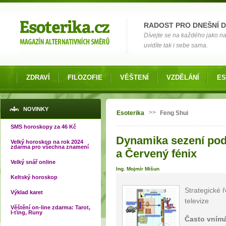
Možnosti výběru
RADOST PRO DNEŠNÍ 
Dívejte se na každého jako na č
uvidíte tak i sebe sama.
ZDRAVÍ
FILOZOFIE
VĚŠTENÍ
VZDĚLÁNÍ
ES
Jste zde
NOVINKY
>>
Esoterika
Feng Shui
SMS horoskopy za 46 Kč
Dynamika sezení podl
Velký horoskop na rok 2024
zdarma pro všechna znamení
a Červený fénix
Velký snář online
Ing. Mojmír Mišun
Keltský horoskop
Strategické 
Výklad karet
televize
Věštění on-line zdarma: Tarot,
I-ťing, Runy
Často vním