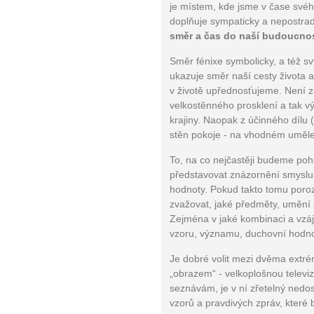
je místem, kde jsme v čase své
doplňuje sympaticky a nepostra
směr a čas do naší budoucnos
Směr fénixe symbolicky, a též
ukazuje směr naší cesty života 
v životě upřednosťujeme. Není 
velkostěnného prosklení a tak v
krajiny. Naopak z účinného dílu
10 tipů p
stěn pokoje - na vhodném umělec
plnohodn
To, na co nejčastěji budeme po
představovat znázornění smyslu ž
hodnoty. Pokud takto tomu poro
... všechny
zvažovat, jaké předměty, umění 
Zejména v jaké kombinaci a vzáj
Máte pocit, že jste unaveni hn
vzoru, významu, duchovní hodno
Ne
Je dobré volit mezi dvěma extré
„obrazem“ - velkoplošnou televizí
Jak mít více energie každ
seznávám, je v ní zřetelný nedost
Jak vnést do života rovno
vzorů a pravdivých zpráv, které b