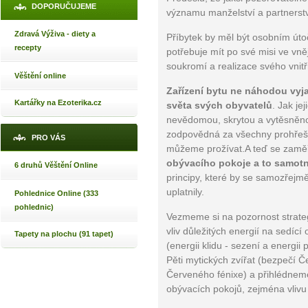
DOPORUČUJEME
významu manželství a partnerstv
Zdravá Výživa - diety a
Příbytek by měl být osobním útoč
recepty
potřebuje mít po své misi ve vn
soukromí a realizace svého vnitř
Věštění online
Zařízení bytu ne náhodou vyj
Kartářky na Ezoterika.cz
světa svých obyvatelů
. Jak je
nevědomou, skrytou a vytěsněno
zodpovědná za všechny prohřešk
PRO VÁS
můžeme prožívat.A teď se zam
obývacího pokoje a to samot
6 druhů Věštění Online
principy, které by se samozřejmě
uplatnily.
Pohlednice Online (333
pohlednic)
Vezmeme si na pozornost strateg
vliv důležitých energií na sedící
Tapety na plochu (91 tapet)
(energii klidu - sezení a energii
Pěti mytických zvířat (bezpečí 
Červeného fénixe) a přihlédnem
obývacích pokojů, zejména vlivu 