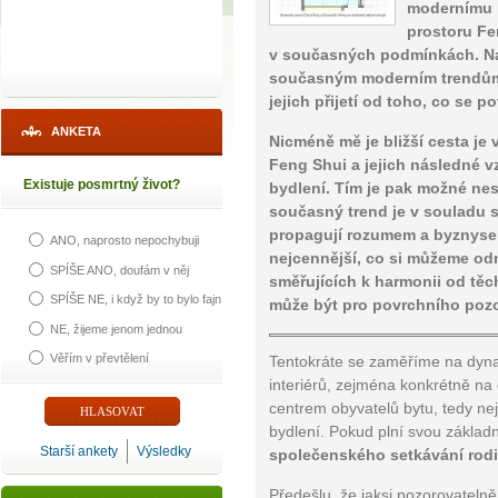
modernímu 
prostoru Fe
v současných podmínkách. Na 
současným moderním trendům 
jejich přijetí od toho, co se 
ANKETA
Nicméně mě je bližší cesta je
Feng Shui a jejich následné 
Existuje posmrtný život?
bydlení. Tím je pak možné nest
současný trend je v souladu 
propagují rozumem a byznyse
ANO, naprosto nepochybuji
nejcennější, co si můžeme odn
SPÍŠE ANO, doufám v něj
směřujících k harmonii od těch
SPÍŠE NE, i když by to bylo fajn
může být pro povrchního pozor
NE, žijeme jenom jednou
Věřím v převtělení
Tentokráte se zaměříme na dyna
interiérů, zejména konkrétně na
centrem obyvatelů bytu, tedy nej
bydlení. Pokud plní svou základn
Starší ankety
Výsledky
společenského setkávání rodi
Předešlu, že jaksi pozorovateln