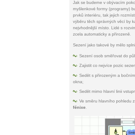
Jak se budeme v obývacím pokoji c
myšlenkové formy (programy) bu
prvků interiéru, tak jejich rozmís
výběru těch správných věcí by 
nejvhodnější místo. Lidé s rozvin
zcela automaticky a přirozeně.
Sezení jako takové by mělo splni
Sezení osob směřovat do půl
Zajistit co nejvíce pozic sez
Sedět s přirozeným a bočním
okna;
Sedět mimo hlavní linii vstupn
Ve směru hlavního pohledu 
fénixe
.