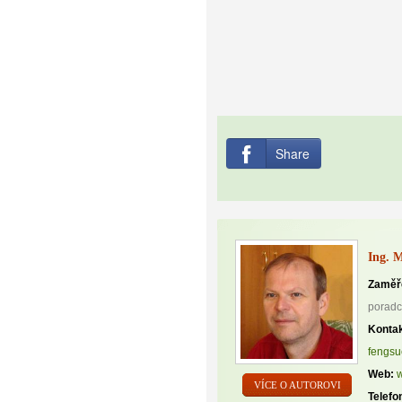
Share
Ing. 
Zaměř
poradc
Kontak
fengs
Web:
w
VÍCE O AUTOROVI
Telefo