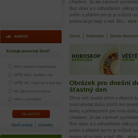
chladem. Je ale zároveň symbolem 
Bez obav a s odhodláním odkryj tu
snům a přáním jen ty je můžeš u
potenciál jsi tady a teď. Mé...
více
Zdraví
,
Arteterapie
Jarmila Beranov
ANKETA
Existuje posmrtný život?
HOROSKOP
VĚŠTĚ
NA ROK 2023
ONLINE
ANO, naprosto nepochybuji
SPÍŠE ANO, doufám v něj
Obrázek pro dnešní de
SPÍŠE NE, i když by to bylo fajn
šťastný den
NE, žijeme jenom jednou
Dříve než budeš držet v dlaních ka
Věřím v převtělení
moci předat lásku přečti mé pose
lásky a pohlazením pro tvou duši 
chladem. Je ale zároveň symbolem 
Bez obav a s odhodláním odkryj tu
Starší ankety
Výsledky
snům a přáním jen ty je můžeš u
potenciál jsi tady a teď. Mé...
více