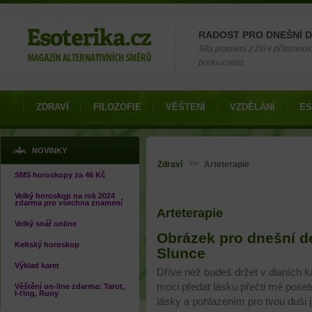
Možnosti výběru
RADOST PRO DNEŠNÍ 
Síla pramení z žití v přítomnos
budoucnost.
ZDRAVÍ
FILOZOFIE
VĚŠTENÍ
VZDĚLÁNÍ
ES
Jste zde
NOVINKY
>>
Zdraví
Arteterapie
SMS horoskopy za 46 Kč
Velký horoskop na rok 2024
zdarma pro všechna znamení
Arteterapie
Velký snář online
Stránky
Obrázek pro dnešní d
Keltský horoskop
Slunce
Výklad karet
Dříve než budeš držet v dlaních ka
moci předat lásku přečti mé pose
Věštění on-line zdarma: Tarot,
I-ťing, Runy
lásky a pohlazením pro tvou duši 