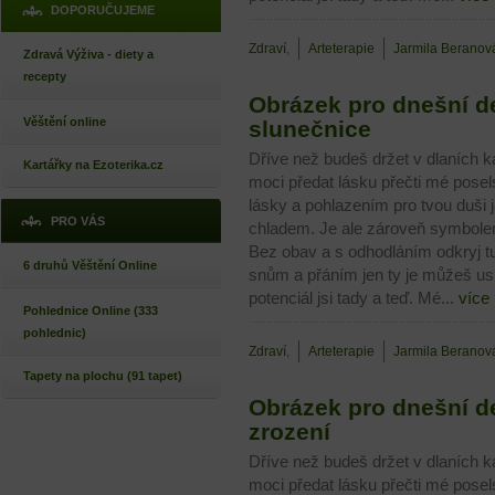
DOPORUČUJEME
Zdraví
,
Arteterapie
Jarmila Beranov
Zdravá Výživa - diety a
recepty
Obrázek pro dnešní de
Věštění online
slunečnice
Dříve než budeš držet v dlaních ka
Kartářky na Ezoterika.cz
moci předat lásku přečti mé pose
lásky a pohlazením pro tvou duši 
PRO VÁS
chladem. Je ale zároveň symbolem 
Bez obav a s odhodláním odkryj tu
6 druhů Věštění Online
snům a přáním jen ty je můžeš u
potenciál jsi tady a teď. Mé...
více
Pohlednice Online (333
pohlednic)
Zdraví
,
Arteterapie
Jarmila Beranov
Tapety na plochu (91 tapet)
Obrázek pro dnešní de
zrození
Dříve než budeš držet v dlaních ka
moci předat lásku přečti mé pose