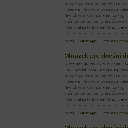
lásky a pohlazením pro tvou duši 
chladem. Je ale zároveň symbolem 
Bez obav a s odhodláním odkryj tu
snům a přáním jen ty je můžeš u
potenciál jsi tady a teď. Mé...
více
Zdraví
,
Arteterapie
Jarmila Beranov
Obrázek pro dnešní d
Dříve než budeš držet v dlaních ka
moci předat lásku přečti mé pose
lásky a pohlazením pro tvou duši 
chladem. Je ale zároveň symbolem 
Bez obav a s odhodláním odkryj tu
snům a přáním jen ty je můžeš u
potenciál jsi tady a teď. Mé...
více
Zdraví
,
Arteterapie
Jarmila Beranov
Obrázek pro dnešní d