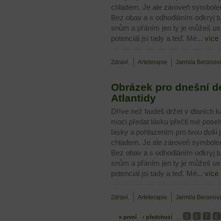
chladem. Je ale zároveň symbolem 
Bez obav a s odhodláním odkryj tu
snům a přáním jen ty je můžeš u
potenciál jsi tady a teď. Mé...
více
Zdraví
,
Arteterapie
Jarmila Beranov
Obrázek pro dnešní de
Atlantidy
Dříve než budeš držet v dlaních ka
moci předat lásku přečti mé pose
lásky a pohlazením pro tvou duši 
chladem. Je ale zároveň symbolem 
Bez obav a s odhodláním odkryj tu
snům a přáním jen ty je můžeš u
potenciál jsi tady a teď. Mé...
více
Zdraví
,
Arteterapie
Jarmila Beranov
5
6
7
8
…
« první
‹ předchozí