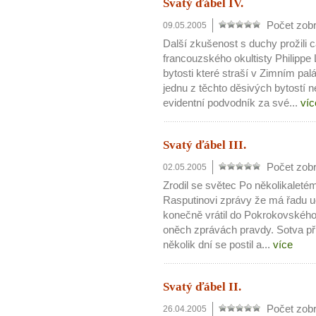
Svatý ďábel IV.
Počet zobr
09.05.2005
Další zkušenost s duchy prožili 
francouzského okultisty Philippe L
bytosti které straší v Zimním pal
jednu z těchto děsivých bytostí ne
evidentní podvodník za své...
víc
Svatý ďábel III.
Počet zobr
02.05.2005
Zrodil se světec Po několikaleté
Rasputinovi zprávy že má řadu u
konečně vrátil do Pokrokovského 
oněch zprávách pravdy. Sotva přiš
několik dní se postil a...
více
Svatý ďábel II.
Počet zobr
26.04.2005