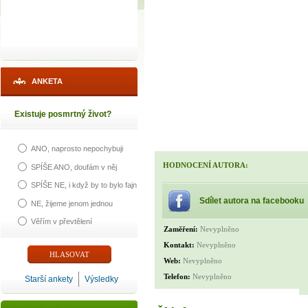
ANKETA
Existuje posmrtný život?
ANO, naprosto nepochybuji
HODNOCENÍ AUTORA:
SPÍŠE ANO, doufám v něj
SPÍŠE NE, i když by to bylo fajn
Sdílet autora na facebooku
NE, žijeme jenom jednou
Věřím v převtělení
Zaměření:
Nevyplněno
Kontakt:
Nevyplněno
Web:
Nevyplněno
Telefon:
Nevyplněno
Starší ankety
Výsledky