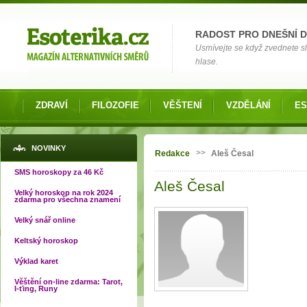
Možnosti výběru
RADOST PRO DNEŠNÍ 
Usmívejte se když zvednete slu
hlase.
ZDRAVÍ
FILOZOFIE
VĚŠTENÍ
VZDĚLÁNÍ
ES
Jste zde
NOVINKY
>>
Redakce
Aleš Česal
SMS horoskopy za 46 Kč
Aleš Česal
Velký horoskop na rok 2024
zdarma pro všechna znamení
Velký snář online
Keltský horoskop
Výklad karet
Věštění on-line zdarma: Tarot,
I-ťing, Runy