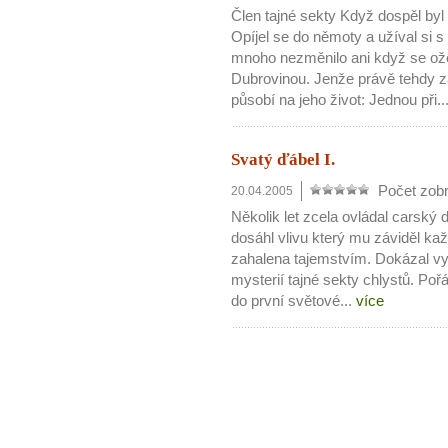
Člen tajné sekty Když dospěl byl
Opíjel se do němoty a užíval si 
mnoho nezměnilo ani když se ož
Dubrovinou. Jenže právě tehdy z
působí na jeho život: Jednou při..
Svatý ďábel I.
Počet zobr
20.04.2005
Několik let zcela ovládal carský 
dosáhl vlivu který mu záviděl ka
zahalena tajemstvím. Dokázal vyl
mysterií tajné sekty chlystů. Poř
do první světové...
více