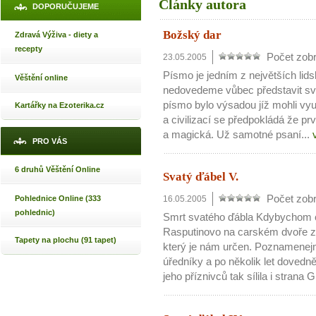
Články autora
DOPORUČUJEME
Božský dar
Zdravá Výživa - diety a
recepty
Počet zobr
23.05.2005
Písmo je jedním z největších lid
Věštění online
nedovedeme vůbec představit svo
písmo bylo výsadou jíž mohli vyu
Kartářky na Ezoterika.cz
a civilizací se předpokládá že pr
a magická. Už samotné psaní...
PRO VÁS
6 druhů Věštění Online
Svatý ďábel V.
Počet zobr
Pohlednice Online (333
16.05.2005
pohlednic)
Smrt svatého ďábla Kdybychom c
Rasputinovo na carském dvoře z
Tapety na plochu (91 tapet)
který je nám určen. Poznamenejm
úředníky a po několik let dovedně
jeho příznivců tak sílila i strana G