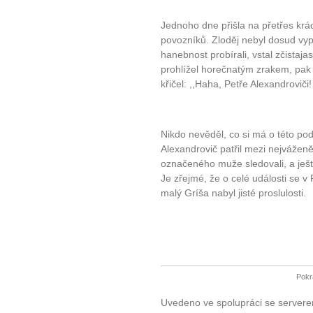
Jak být šťastnější
Jednoho dne přišla na přetřes kr
povozníků. Zloděj nebyl dosud vy
hanebnost probírali, vstal zčistaj
prohlížel horečnatým zrakem, pak
křičel: ,,Haha, Petře Alexandroviči! 
Nikdo nevěděl, co si má o této pod
Alexandrovič patřil mezi nejváženě
označeného muže sledovali, a ještě 
Je zřejmé, že o celé události se v
malý Gríša nabyl jisté proslulosti.
Pokr
Uvedeno ve spolupráci se server