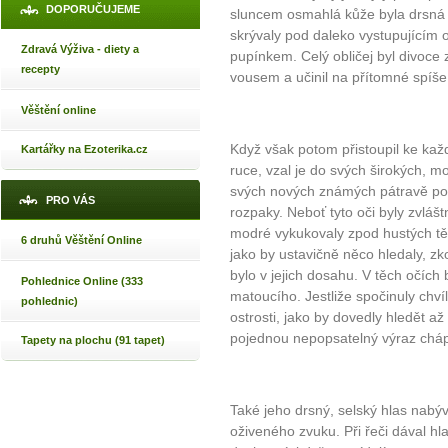
DOPORUČUJEME
sluncem osmahlá kůže byla drsná a
skrývaly pod daleko vystupujícím 
Zdravá Výživa - diety a
pupínkem. Celý obličej byl divoce
recepty
vousem a učinil na přítomné spíše
Věštění online
Když však potom přistoupil ke kaž
Kartářky na Ezoterika.cz
ruce, vzal je do svých širokých, 
svých nových známých pátravě pohlé
PRO VÁS
rozpaky. Neboť tyto oči byly zvláš
modré vykukovaly zpod hustých těs
6 druhů Věštění Online
jako by ustavičně něco hledaly, z
bylo v jejich dosahu. V těch očích b
Pohlednice Online (333
matoucího. Jestliže spočinuly chv
pohlednic)
ostrosti, jako by dovedly hledět a
pojednou nepopsatelný výraz cháp
Tapety na plochu (91 tapet)
Také jeho drsný, selský hlas nabý
oživeného zvuku. Při řeči dával hl