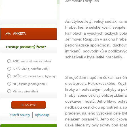
Jefimovič Rasputin.
Asi čtyřicetiletý, veliký sedlák, r
hrubé, lněné selské košili, sepja
kalhotách a vysokých těžkých botác
ANKETA
Jefimovič Rasputin v salonu hrab
petrohradské společnosti, duchovn
Existuje posmrtný život?
intrikánů, podvodníků a podlízavých
scházívali v bytě letité hraběnky.
ANO, naprosto nepochybuji
SPÍŠE ANO, doufám v něj
SPÍŠE NE, i když by to bylo fajn
S největším napětím čekali na něh
divotvorce z Pokrokovského. Když 
NE, žijeme jenom jednou
kroky a neotesanými pohyby a pokl
Věřím v převtělení
hrubý, spíše ošklivý obličej zklama
očekávání hostů. Jeho hlavu pokr
nedbalou cestičkou uprostřed a spl
přadeny, na jeho vysokém čele by
Starší ankety
Výsledky
nějakém poranění. Jeho dolíčkovatý
úzké bledé rty byly skryty pod š