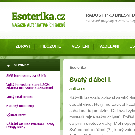
Možnosti výběru
RADOST PRO DNEŠNÍ 
Po velké projekty a velké lásky
ZDRAVÍ
FILOZOFIE
VĚŠTENÍ
VZDĚLÁNÍ
ES
Jste zde
NOVINKY
Esoterika
SMS horoskopy za 46 Kč
Svatý ďábel I.
Velký horoskop na rok 2024
zdarma pro všechna znamení
Aleš Česal
Velký snář online
Několik let zcela ovládal carský dv
dosáhl vlivu, který mu záviděl kaž
Keltský horoskop
zahalena tajemstvím. Dokázal vylé
Výklad karet
mysterií tajné sekty chlystů. Pořád
do první světové války. Měl nepopi
Věštění on-line zdarma: Tarot,
I-ťing, Runy
Světec nebo ďábel (?), který vstou