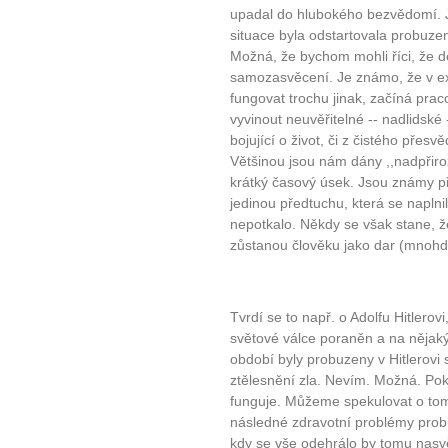
upadal do hlubokého bezvědomí. 
situace byla odstartovala probuze
Možná, že bychom mohli říci, že 
samozasvěcení. Je známo, že v ex
fungovat trochu jinak, začíná prac
vyvinout neuvěřitelné -- nadlidské -
bojující o život, či z čistého pře
Většinou jsou nám dány ,,nadpřir
krátký časový úsek. Jsou známy příp
jedinou předtuchu, která se naplni
nepotkalo. Někdy se však stane, že
zůstanou člověku jako dar (mnohdy
Tvrdí se to např. o Adolfu Hitlerovi,
světové válce poraněn a na nějaký 
období byly probuzeny v Hitlerovi s
ztělesnění zla. Nevím. Možná. P
funguje. Můžeme spekulovat o tom,
následné zdravotní problémy probud
kdy se vše odehrálo by tomu nasvě