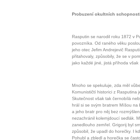
Probuzení okultních schopnost
Rasputin se narodil roku 1872 v P
povozníka. Od raného věku poslouc
jeho otec Jefim Andrejevič Rasputi
přitahovaly, způsobily, že se v po
jako každé jiné, jistá příhoda však
Mnoho se spekuluje, zda měl vůbe
Komunističtí historici z Rasputina
Skutečnost však tak černobílá neby
hrál si se svým bratrem Míšou na 
a jeho bratr pro něj bez rozmýšlení 
nezachránil kolemjdoucí sedlák. M
zanedlouho zemřel. Grigorij byl s
způsobil, že upadl do horečky. I kd
Pohubl a zbledl a horečka se často