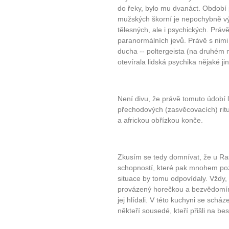
do řeky, bylo mu dvanáct. Období 
mužských škorní je nepochybně 
tělesných, ale i psychických. Prá
paranormálních jevů. Právě s nimi
ducha -- poltergeista (na druhém mí
otevírala lidská psychika nějaké ji
10 tipů p
Není divu, že právě tomuto údobí l
přechodových (zasvěcovacích) ritu
a africkou obřízkou konče.
plnohodn
... všechny
Zkusím se tedy domnívat, že u Ra
schopností, které pak mnohem pozd
Máte pocit, že jste unaveni hn
situace by tomu odpovídaly. Vždy,
Ne
provázený horečkou a bezvědomím
jej hlídali. V této kuchyni se scház
někteří sousedé, kteří přišli na bes
Jak mít více energie každ
Jak vnést do života rovno