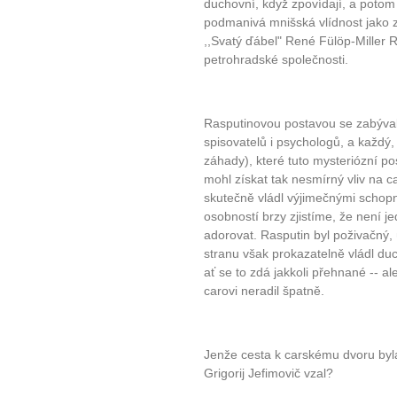
duchovní, když zpovídají, a potom 
podmanivá mnišská vlídnost jako z j
,,Svatý ďábel" René Fülöp-Miller 
petrohradské společnosti.
Rasputinovou postavou se zabývaly
spisovatelů i psychologů, a každý,
záhady), které tuto mysteriózní po
mohl získat tak nesmírný vliv na 
skutečně vládl výjimečnými schop
osobností brzy zjistíme, že není j
adorovat. Rasputin byl poživačný,
stranu však prokazatelně vládl duc
ať se to zdá jakkoli přehnané -- al
carovi neradil špatně.
Jenže cesta k carskému dvoru byl
Grigorij Jefimovič vzal?