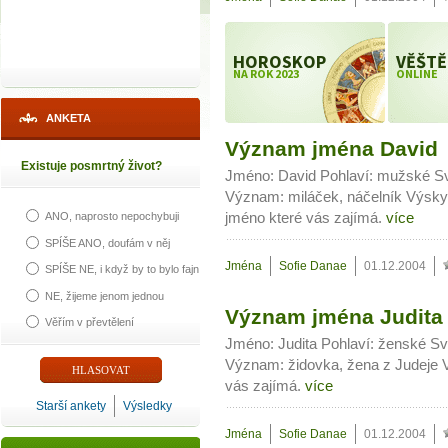
HOROSKOP
VĚŠTĚ
NA ROK 2023
ONLINE
ANKETA
Význam jména David
Existuje posmrtný život?
Jméno: David Pohlaví: mužské Sv
Význam: miláček, náčelník Výskyt:
jméno které vás zajímá.
více
ANO, naprosto nepochybuji
SPÍŠE ANO, doufám v něj
Jména
Sofie Danae
01.12.2004
SPÍŠE NE, i když by to bylo fajn
NE, žijeme jenom jednou
Význam jména Judita
Věřím v převtělení
Jméno: Judita Pohlaví: ženské Sv
Význam: židovka, žena z Judeje V
vás zajímá.
více
Starší ankety
Výsledky
Jména
Sofie Danae
01.12.2004