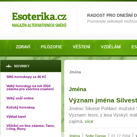
Možnosti výběru
RADOST PRO DNEŠNÍ 
Poznávejte velkolepé možnosti 
ZDRAVÍ
FILOZOFIE
VĚŠTENÍ
VZDĚLÁNÍ
ES
Jste zde
NOVINKY
Jména
SMS horoskopy za 46 Kč
Velký horoskop na rok 2024
Jména
zdarma pro všechna znamení
Stránky
Velký snář online
Význam jména Silvest
Keltský horoskop
Jméno: Silvestr Pohlaví: mužské S
Význam: lesní, z lesa Výskyt: mál
Výklad karet
zajímá.
více
Věštění on-line zdarma: Tarot,
I-ťing, Runy
Jména
Sofie Danae
01.12.2004