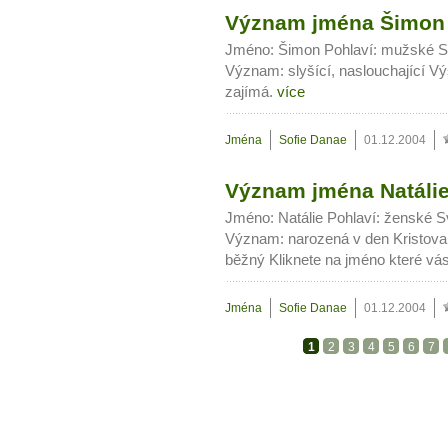
Význam jména Šimon
Jméno: Šimon Pohlaví: mužské Sv
Význam: slyšící, naslouchající Vý
zajímá.
více
Jména
Sofie Danae
01.12.2004
Význam jména Natáli
Jméno: Natálie Pohlaví: ženské Sv
Význam: narozená v den Kristova 
běžný Kliknete na jméno které vá
Jména
Sofie Danae
01.12.2004
1
2
3
4
5
6
7