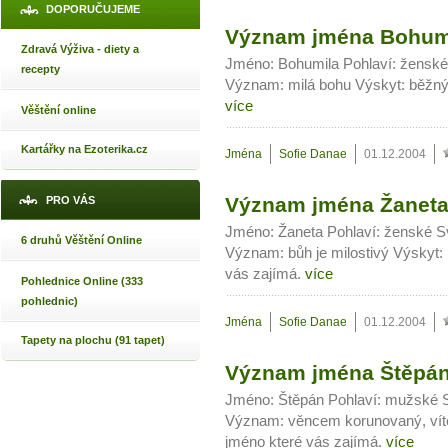
DOPORUČUJEME
Význam jména Bohum
Zdravá Výživa - diety a
Jméno: Bohumila Pohlaví: ženské
recepty
Význam: milá bohu Výskyt: běžný 
více
Věštění online
Kartářky na Ezoterika.cz
Jména
Sofie Danae
01.12.2004
Význam jména Žanet
PRO VÁS
Jméno: Žaneta Pohlaví: ženské Sv
6 druhů Věštění Online
Význam: bůh je milostivý Výskyt: 
vás zajímá.
více
Pohlednice Online (333
pohlednic)
Jména
Sofie Danae
01.12.2004
Tapety na plochu (91 tapet)
Význam jména Štěpá
Jméno: Štěpán Pohlaví: mužské S
Význam: věncem korunovaný, vítěz
jméno které vás zajímá.
více