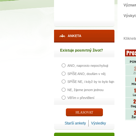
Význa
Výskyt
ANKETA
Kliknet
Existuje posmrtný život?
ANO, naprosto nepochybuji
SPÍŠE ANO, doufám v něj
SPÍŠE NE, i když by to bylo fajn
NE, žijeme jenom jednou
Věřím v převtělení
Starší ankety
Výsledky