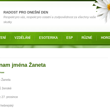
RADOST PRO DNEŠNÍ DEN
Respekt pro vás, respekt pro ostatní a zodpovědnost za všechny vaše
skutky.
ENÍ
VZDĚLÁNÍ
ESOTERIKA
ESP
RŮZNÉ
HOR
 zde
nam jména Žaneta
anae
:
Žaneta
í:
ženské
:
27. prosince
:
hebrejský