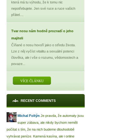
která má tu výhodu, že k tomu nic
nepotřebujete. Jen své ruce a ruce vašich
přátel....
Tvar nosu nám hodně prozradí o jeho
majiteli
Číňané o nosu hovoří jako o středu života.
Lze z něj vyčíst vitalitu a sexuální potenci
člověka, ale i vše o rozumu, vědomostech a
povaze...
VÍCE ČLÁNKU
RECENT COMMENTS
Michal Foltýn
Je pravda, že automaty jsou
super zábava, ale nikdy bychom neměli
počítat s tím, že na nich budeme dlouhodobě
vyhrávat peníze. Kamená kasína, ale i online