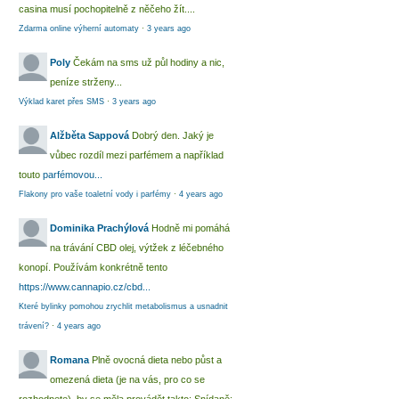
casina musí pochopitelně z něčeho žít....
Zdarma online výherní automaty
·
3 years ago
Poly
Čekám na sms už půl hodiny a nic,
peníze strženy...
Výklad karet přes SMS
·
3 years ago
Alžběta Sappová
Dobrý den. Jaký je
vůbec rozdíl mezi parfémem a například
touto
parfémovou...
Flakony pro vaše toaletní vody i parfémy
·
4 years ago
Dominika Prachýlová
Hodně mi pomáhá
na trávání CBD olej, výtžek z léčebného
konopí. Používám konkrétně tento
https://www.cannapio.cz/cbd...
Které bylinky pomohou zrychlit metabolismus a usnadnit
trávení?
·
4 years ago
Romana
Plně ovocná dieta nebo půst a
omezená dieta (je na vás, pro co se