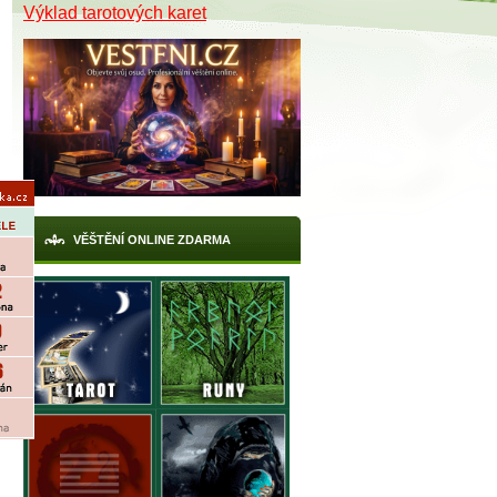
Výklad tarotových karet
VĚŠTĚNÍ ONLINE ZDARMA