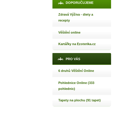
DOPORUČUJEME
Zdravá Výživa - diety a
recepty
Věštění online
Kartářky na Ezoterika.cz
PRO VÁS
6 druhů Věštění Online
Pohlednice Online (333
pohlednic)
Tapety na plochu (91 tapet)