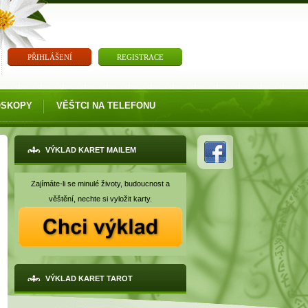
PŘIHLÁŠENÍ
REGISTRACE
OSKOPY
VĚŠTCI NA TELEFONU
VÝKLAD KARET MAILEM
Zajímáte-li se minulé životy, budoucnost a
věštění, nechte si vyložit karty.
VÝKLAD KARET TAROT