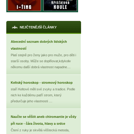
NEJČTENĚJŠÍ ČLÁNKY
Abecední seznam dobrých lidských
vlastností
Platí stejně pro ženy jako pro muže, pro děti i
starší osoby. Může se doplňovat,kdykoliv
někomu další dobrá vlastnost napadne....
Keltský horoskop - stromový horoskop
staří Keltové měli své zvyky a tradice. Podle
nich ke každému patří strom, který
předurčuje jeho vlastnosti ....
Naučte se věštit aneb chiromantie je vždy
při ruce - čára života, hlavy a srdce
Čtení z ruky je skvělá věštecká metoda,