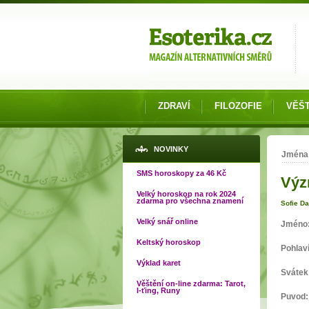
Možnosti výběru
ZDRAVÍ
FILOZOFIE
VĚŠT
Jste
NOVINKY
Jména
SMS horoskopy za 46 Kč
Výz
Velký horoskop na rok 2024
zdarma pro všechna znamení
Sofie D
Velký snář online
Jméno
Keltský horoskop
Pohlav
Výklad karet
Svátek
Věštění on-line zdarma: Tarot,
I-ťing, Runy
Puvod