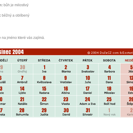
m:
bůh je milostivý
:
běžný a oblíbený
e na jméno které vás zajímá.