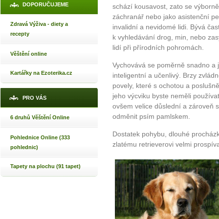
DOPORUČUJEME
schází kousavost, zato se výborně
záchranář nebo jako asistenční pe
Zdravá Výživa - diety a
invalidní a nevidomé lidi. Bývá čas
recepty
k vyhledávání drog, min, nebo za
lidí při přírodních pohromách.
Věštění online
Vychovává se poměrně snadno a j
Kartářky na Ezoterika.cz
inteligentní a učenlivý. Brzy zvlá
povely, které s ochotou a poslušně 
jeho výcviku byste neměli používat
PRO VÁS
ovšem velice důslední a zároveň 
odměnit psím pamlskem.
6 druhů Věštění Online
Dostatek pohybu, dlouhé procházk
Pohlednice Online (333
zlatému retrieverovi velmi prospíva
pohlednic)
Tapety na plochu (91 tapet)