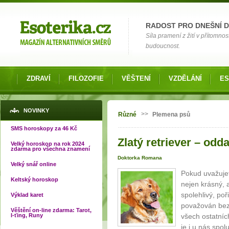
Možnosti výběru
RADOST PRO DNEŠNÍ 
Síla pramení z žití v přítomnos
budoucnost.
ZDRAVÍ
FILOZOFIE
VĚŠTENÍ
VZDĚLÁNÍ
ES
Jste zde
NOVINKY
>>
Různé
Plemena psů
SMS horoskopy za 46 Kč
Zlatý retriever – odd
Velký horoskop na rok 2024
zdarma pro všechna znamení
Doktorka Romana
Velký snář online
Pokud uvažujet
Keltský horoskop
nejen krásný, 
spolehlivý, poř
Výklad karet
považován bez
Věštění on-line zdarma: Tarot,
I-ťing, Runy
všech ostatníc
je i u nás spol