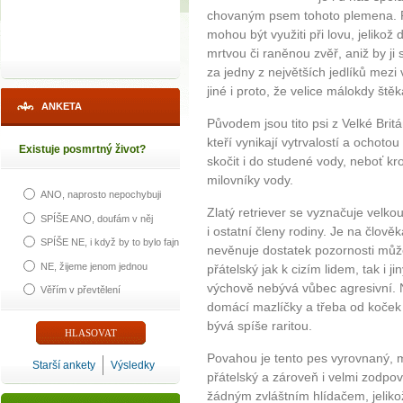
chovaným psem tohoto plemena. Př
mohou být využiti při lovu, jeliko
mrtvou či raněnou zvěř, aniž by ji s
za jedny z největších jedlíků mezi
jiné i proto, že velice málokdy štěka
ANKETA
Původem jsou tito psi z Velké Britán
kteří vynikají vytrvalostí a ochot
Existuje posmrtný život?
skočit i do studené vody, neboť kro
milovníky vody.
ANO, naprosto nepochybuji
Zlatý retriever se vyznačuje velk
SPÍŠE ANO, doufám v něj
i ostatní členy rodiny. Je na člově
SPÍŠE NE, i když by to bylo fajn
nevěnuje dostatek pozornosti může
NE, žijeme jenom jednou
přátelský jak k cizím lidem, tak i
výchově nebývá vůbec agresivní. N
Věřím v převtělení
domácí mazlíčky a třeba od koček 
bývá spíše raritou.
Povahou je tento pes vyrovnaný, m
Starší ankety
Výsledky
přátelský a zároveň i velmi zodpo
žádným zvláštním hlídačem, jelik