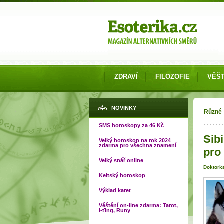
Možnosti výběru
ZDRAVÍ
FILOZOFIE
VĚŠT
Jste
NOVINKY
Různé
SMS horoskopy za 46 Kč
Sibi
Velký horoskop na rok 2024
zdarma pro všechna znamení
pro 
Velký snář online
Doktork
Keltský horoskop
Výklad karet
Věštění on-line zdarma: Tarot,
I-ťing, Runy