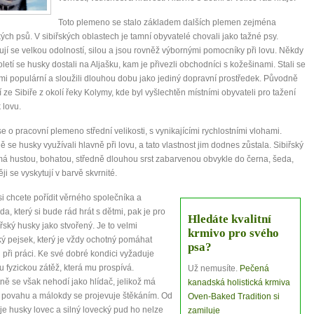
Toto plemeno se stalo základem dalších plemen zejména
ých psů. V sibiřských oblastech je tamní obyvatelé chovali jako tažné psy.
jí se velkou odolností, silou a jsou rovněž výbornými pomocníky při lovu. Někdy
toletí se husky dostali na Aljašku, kam je přivezli obchodníci s kožešinami. Stali se
mi populární a sloužili dlouhou dobu jako jediný dopravní prostředek. Původně
 ze Sibiře z okolí řeky Kolymy, kde byl vyšlechtěn místními obyvateli pro tažení
 lovu.
e o pracovní plemeno střední velikosti, s vynikajícími rychlostními vlohami.
 se husky využívali hlavně při lovu, a tato vlastnost jim dodnes zůstala. Sibiřský
á hustou, bohatou, středně dlouhou srst zabarvenou obvykle do černa, šeda,
0 tipů pro zdravý a
ji se vyskytují v barvě skvrnité.
i chcete pořídit věrného společníka a
lnohodnotný život
a, který si bude rád hrát s dětmi, pak je pro
Hledáte kvalitní
iřský husky jako stvořený. Je to velmi
krmivo pro svého
... všechny tipy zdarma.
ký pejsek, který je vždy ochotný pomáhat
psa?
 při práci. Ke své dobré kondici vyžaduje
 fyzickou zátěž, která mu prospívá.
Už nemusíte.
Pečená
it, že jste unaveni hned jak ráno vstanete?
ně se však nehodí jako hlídač, jelikož má
kanadská holistická krmiva
Nemusí to tak být - ZJISTĚTE ZDARMA!
 povahu a málokdy se projevuje štěkáním. Od
Oven-Baked Tradition si
 je husky lovec a silný lovecký pud ho nelze
zamiluje