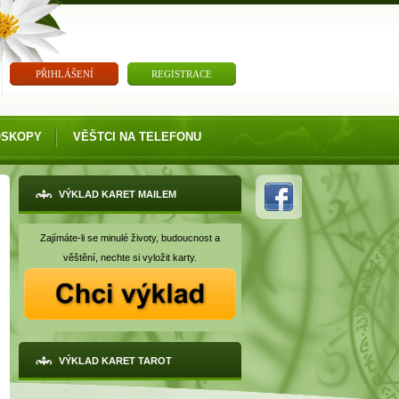
PŘIHLÁŠENÍ
REGISTRACE
OSKOPY
VĚŠTCI NA TELEFONU
VÝKLAD KARET MAILEM
Zajímáte-li se minulé životy, budoucnost a
věštění, nechte si vyložit karty.
VÝKLAD KARET TAROT