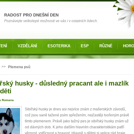
RADOST PRO DNEŠNÍ DEN
Poznávejte velkolepé možnosti ve vás i v ostatních lidech.
ENÍ
VZDĚLÁNÍ
ESOTERIKA
ESP
RŮZNÉ
HOR
 zde
>>
Plemena psů
řský husky - důsledný pracant ale i mazlík
děti
a Romana
Sibiřský husky je dnes asi nejvíce znám z mašerských závodů,
což jsou saně tažené psím spřežením, nejčastěji tvořeným právě
tímto plemenem. Právě jako tažný pes je sibiřský husky znám už
od dávných dob. K jeho dalším hlavním charakteristikám patří
věrnost, vstřícnost a hravost. Hlavně s dětmi si velice rád hraje.