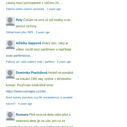
casina musí pochopitelně z něčeho žít....
Zdarma online výherní automaty
·
3 years ago
Poly
Čekám na sms už půl hodiny a nic,
peníze strženy...
Výklad karet přes SMS
·
3 years ago
Alžběta Sappová
Dobrý den. Jaký je
vůbec rozdíl mezi parfémem a například
touto
parfémovou...
Flakony pro vaše toaletní vody i parfémy
·
4 years ago
Dominika Prachýlová
Hodně mi pomáhá
na trávání CBD olej, výtžek z léčebného
konopí. Používám konkrétně tento
https://www.cannapio.cz/cbd...
Které bylinky pomohou zrychlit metabolismus a usnadnit
trávení?
·
4 years ago
Romana
Plně ovocná dieta nebo půst a
omezená dieta (je na vás, pro co se