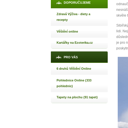
DOPORUČUJEME
odnauči
Jak 
nesnáší
Jak 
Zdravá Výživa - diety a
skvěle 
recepty
Jak 
Sibiřsk
lidi. N
Věštění online
důsledn
je pro 
Kartářky na Ezoterika.cz
poskytn
PRO VÁS
6 druhů Věštění Online
Pohlednice Online (333
pohlednic)
Tapety na plochu (91 tapet)