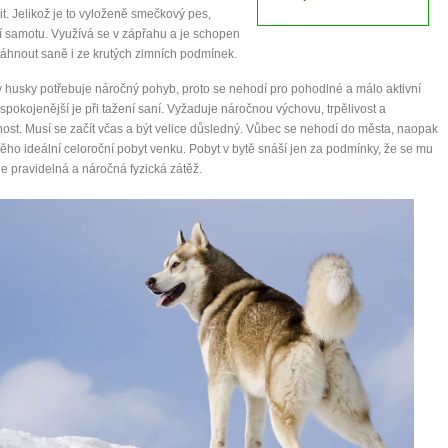
t. Jelikož je to vyloženě smečkový pes,
mít více energie každý den
 samotu. Využívá se v zápřahu a je schopen
vnést do života rovnováhu
táhnout saně i ze krutých zimních podmínek.
být šťastnější
ý husky potřebuje náročný pohyb, proto se nehodí pro pohodlné a málo aktivní
ejspokojenější je při tažení saní. Vyžaduje náročnou výchovu, trpělivost a
ost. Musí se začít včas a být velice důsledný. Vůbec se nehodí do města, naopak
něho ideální celoroční pobyt venku. Pobyt v bytě snáší jen za podmínky, že se mu
Nenávidíme spam stejně jako vy
e pravidelná a náročná fyzická zátěž.