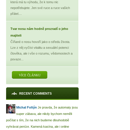
která má tu výhodu, že k tomu nic
nepotřebujete. Jen své ruce a ruce vašich
přátel....
Tvar nosu nám hodně prozradí o jeho
majiteli
Číňané o nosu hovoří jako o středu života.
Lze z něj vyčíst vitalitu a sexuální potenci
člověka, ale i vše o rozumu, vědomostech a
povaze...
VÍCE ČLÁNKU
RECENT COMMENTS
Michal Foltýn
Je pravda, že automaty jsou
super zábava, ale nikdy bychom neměli
počítat s tím, že na nich budeme dlouhodobě
vyhrávat peníze. Kamená kasína, ale i online