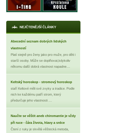
NEJČTENĚJŠÍ ČLÁNKY
Abecední seznam dobrých lidských
vlastností
Platí stejně pro ženy jako pro muže, pro děti i
starší osoby. Může se doplňovat,kdykoliv
někomu další dobrá vlastnost napadne....
Keltský horoskop - stromový horoskop
staří Keltové měli své zvyky a tradice. Podle
nich ke každému patří strom, který
předurčuje jeho vlastnosti ....
Naučte se věštit aneb chiromantie je vždy
při ruce - čára života, hlavy a srdce
Čtení z ruky je skvělá věštecká metoda,