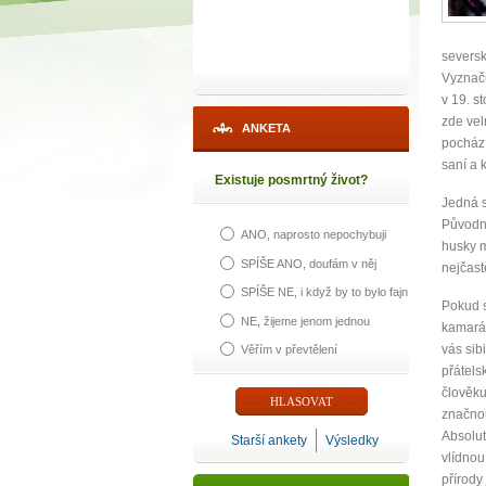
seversk
Vyznaču
v 19. s
zde vel
ANKETA
pochází
saní a k
Existuje posmrtný život?
Jedná s
Původně
ANO, naprosto nepochybuji
husky m
1
SPÍŠE ANO, doufám v něj
nejčastě
SPÍŠE NE, i když by to bylo fajn
Pokud s
p
NE, žijeme jenom jednou
kamarád
vás sib
Věřím v převtělení
přátels
člověku
značnou
Máte poc
Absolut
Starší ankety
Výsledky
vlídnou
přírody