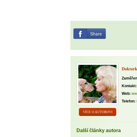
Share
Doktor
Zaměřen
Kontakt:
Web:
ww
Telefon:
VÍCE O AUTOROVI
Další články autora