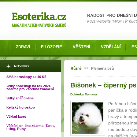
Možnosti výběru
RADOST PRO DNEŠNÍ 
Když vyslovíte "Miluji Tě" buď
ZDRAVÍ
FILOZOFIE
VĚŠTENÍ
VZDĚLÁNÍ
ES
Jste zde
NOVINKY
>>
Různé
Plemena psů
SMS horoskopy za 46 Kč
Bišonek – čiperný psí
Velký horoskop na rok 2024
zdarma pro všechna znamení
Doktorka Romana
Velký snář online
Potřebou bišon
Keltský horoskop
páníčka a rodi
hravý a temper
Výklad karet
přirozenou inte
Věštění on-line zdarma: Tarot,
I-ťing, Runy
mu budete dáva
na dalších úrov