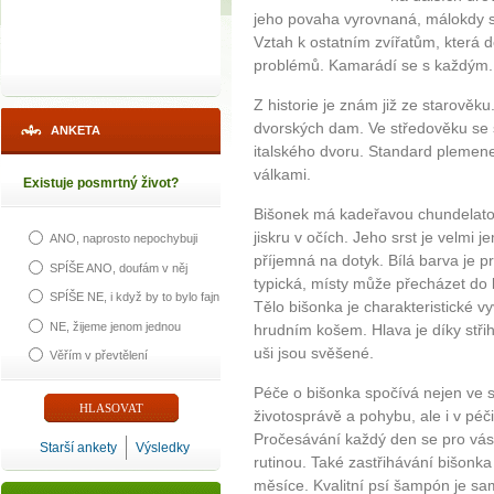
jeho povaha vyrovnaná, málokdy se
Vztah k ostatním zvířatům, která 
problémů. Kamarádí se s každým.
Z historie je znám již ze starověk
dvorských dam. Ve středověku se 
ANKETA
italského dvoru. Standard plemene
válkami.
Existuje posmrtný život?
Bišonek má kadeřavou chundelato
jiskru v očích. Jeho srst je velmi 
ANO, naprosto nepochybuji
příjemná na dotyk. Bílá barva je pr
SPÍŠE ANO, doufám v něj
typická, místy může přecházet do
SPÍŠE NE, i když by to bylo fajn
Tělo bišonka je charakteristické v
NE, žijeme jenom jednou
hrudním košem. Hlava je díky střih
uši jsou svěšené.
Věřím v převtělení
Péče o bišonka spočívá nejen ve 
životosprávě a pohybu, ale i v péči
Pročesávání každý den se pro vás
Starší ankety
Výsledky
rutinou. Také zastřihávání bišonka 
měsíce. Kvalitní psí šampón je sa