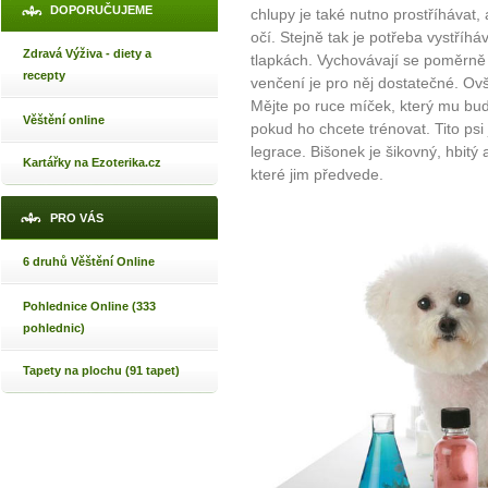
DOPORUČUJEME
chlupy je také nutno prostříháva
očí. Stejně tak je potřeba vystříhá
Zdravá Výživa - diety a
tlapkách. Vychovávají se poměrně s
recepty
venčení je pro něj dostatečné. Ov
Mějte po ruce míček, který mu bud
Věštění online
pokud ho chcete trénovat. Tito psi 
legrace. Bišonek je šikovný, hbitý 
Kartářky na Ezoterika.cz
které jim předvede.
PRO VÁS
6 druhů Věštění Online
Pohlednice Online (333
pohlednic)
Tapety na plochu (91 tapet)