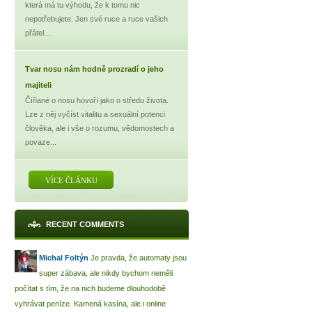
která má tu výhodu, že k tomu nic
nepotřebujete. Jen své ruce a ruce vašich
přátel....
Tvar nosu nám hodně prozradí o jeho
majiteli
Číňané o nosu hovoří jako o středu života.
Lze z něj vyčíst vitalitu a sexuální potenci
člověka, ale i vše o rozumu, vědomostech a
povaze...
VÍCE ČLÁNKU
RECENT COMMENTS
Michal Foltýn
Je pravda, že automaty jsou
super zábava, ale nikdy bychom neměli
počítat s tím, že na nich budeme dlouhodobě
vyhrávat peníze. Kamená kasína, ale i online