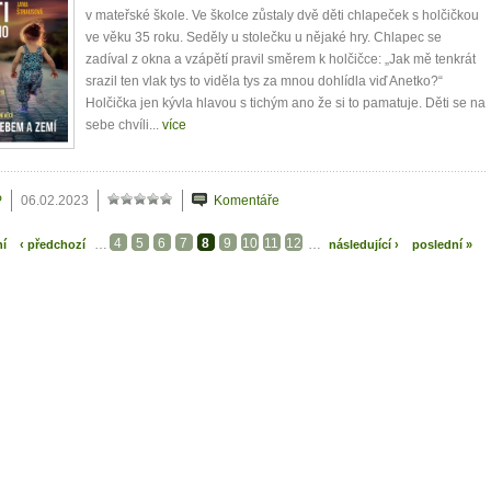
v mateřské škole. Ve školce zůstaly dvě děti chlapeček s holčičkou
ve věku 35 roku. Seděly u stolečku u nějaké hry. Chlapec se
zadíval z okna a vzápětí pravil směrem k holčičce: „Jak mě tenkrát
srazil ten vlak tys to viděla tys za mnou dohlídla viď Anetko?“
Holčička jen kývla hlavou s tichým ano že si to pamatuje. Děti se na
sebe chvíli...
více
P
06.02.2023
Komentáře
4
5
6
7
8
9
10
11
12
…
…
ní
‹ předchozí
následující ›
poslední »