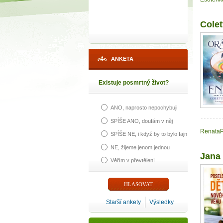
Colet
ANKETA
Existuje posmrtný život?
ANO, naprosto nepochybuji
SPÍŠE ANO, doufám v něj
Renata
SPÍŠE NE, i když by to bylo fajn
NE, žijeme jenom jednou
Jana 
Věřím v převtělení
Starší ankety
Výsledky