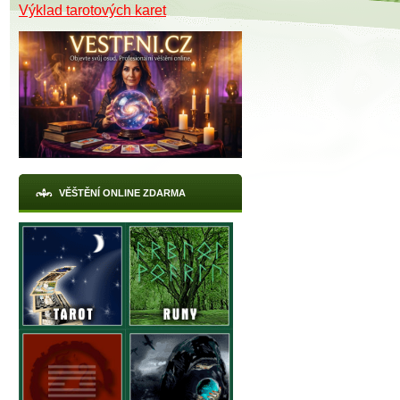
Výklad tarotových karet
VĚŠTĚNÍ ONLINE ZDARMA