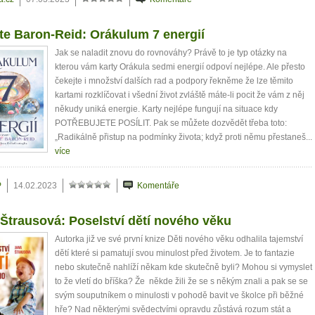
te Baron-Reid: Orákulum 7 energií
Jak se naladit znovu do rovnováhy? Právě to je typ otázky na
kterou vám karty Orákula sedmi energií odpoví nejlépe. Ale přesto
čekejte i množství dalších rad a podpory řekněme že lze těmito
kartami rozklíčovat i všední život zvláště máte-li pocit že vám z něj
někudy uniká energie. Karty nejlépe fungují na situace kdy
POTŘEBUJETE POSÍLIT. Pak se můžete dozvědět třeba toto:
„Radikálně přistup na podmínky života; když proti němu přestaneš...
více
P
14.02.2023
Komentáře
Štrausová: Poselství dětí nového věku
Autorka již ve své první knize Děti nového věku odhalila tajemství
dětí které si pamatují svou minulost před životem. Je to fantazie
nebo skutečně nahlíží někam kde skutečně byli? Mohou si vymyslet
to že vletí do bříška? Že někde žili že se s někým znali a pak se se
svým souputníkem o minulosti v pohodě bavit ve školce při běžné
hře? Nad některými svědectvími opravdu zůstává rozum stát a