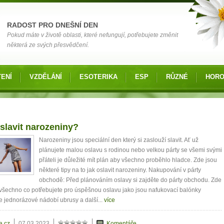
RADOST PRO DNEŠNÍ DEN
Pokud máte v životě oblasti, které nefungují, potřebujete změnit
některá ze svých přesvědčení.
ENÍ
VZDĚLÁNÍ
ESOTERIKA
ESP
RŮZNÉ
HOR
nky
slavit narozeniny?
Narozeniny jsou speciální den který si zaslouží slavit. Ať už
plánujete malou oslavu s rodinou nebo velkou párty se všemi svými
přáteli je důležité mít plán aby všechno proběhlo hladce. Zde jsou
některé tipy na to jak oslavit narozeniny. Nakupování v párty
obchodě: Před plánováním oslavy si zajděte do párty obchodu. Zde
všechno co potřebujete pro úspěšnou oslavu jako jsou nafukovací balónky
 jednorázové nádobí ubrusy a další...
více
a.cz
07.03.2023
Komentáře