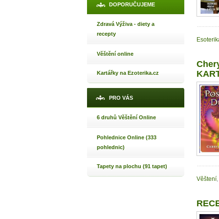
DOPORUČUJEME
Zdravá Výživa - diety a
recepty
Esoterik
Věštění online
Cher
KAR
Kartářky na Ezoterika.cz
PRO VÁS
6 druhů Věštění Online
Pohlednice Online (333
pohlednic)
Tapety na plochu (91 tapet)
Věštení
,
RECE