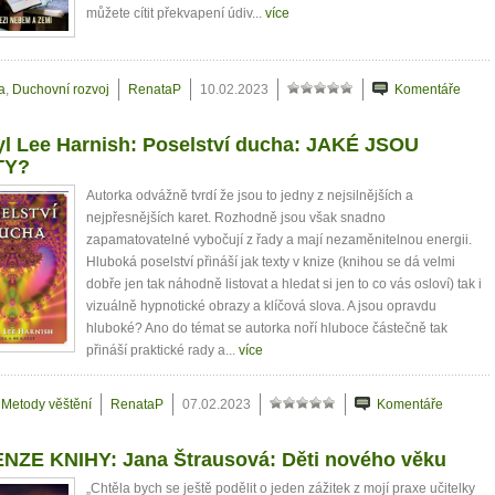
můžete cítit překvapení údiv...
více
a
,
Duchovní rozvoj
RenataP
10.02.2023
Komentáře
yl Lee Harnish: Poselství ducha: JAKÉ JSOU
TY?
Autorka odvážně tvrdí že jsou to jedny z nejsilnějších a
nejpřesnějších karet. Rozhodně jsou však snadno
zapamatovatelné vybočují z řady a mají nezaměnitelnou energii.
Hluboká poselství přináší jak texty v knize (knihou se dá velmi
dobře jen tak náhodně listovat a hledat si jen to co vás osloví) tak i
vizuálně hypnotické obrazy a klíčová slova. A jsou opravdu
hluboké? Ano do témat se autorka noří hluboce částečně tak
přináší praktické rady a...
více
Metody věštění
RenataP
07.02.2023
Komentáře
NZE KNIHY: Jana Štrausová: Děti nového věku
„Chtěla bych se ještě podělit o jeden zážitek z mojí praxe učitelky