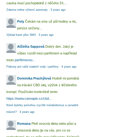
casina musí pochopitelně z něčeho žít....
Zdarma online výherní automaty
·
3 years ago
Poly
Čekám na sms už půl hodiny a nic,
peníze strženy...
Výklad karet přes SMS
·
3 years ago
Alžběta Sappová
Dobrý den. Jaký je
vůbec rozdíl mezi parfémem a například
touto
parfémovou...
Flakony pro vaše toaletní vody i parfémy
·
4 years ago
Dominika Prachýlová
Hodně mi pomáhá
na trávání CBD olej, výtžek z léčebného
konopí. Používám konkrétně tento
https://www.cannapio.cz/cbd...
Které bylinky pomohou zrychlit metabolismus a usnadnit
trávení?
·
4 years ago
Romana
Plně ovocná dieta nebo půst a
omezená dieta (je na vás, pro co se