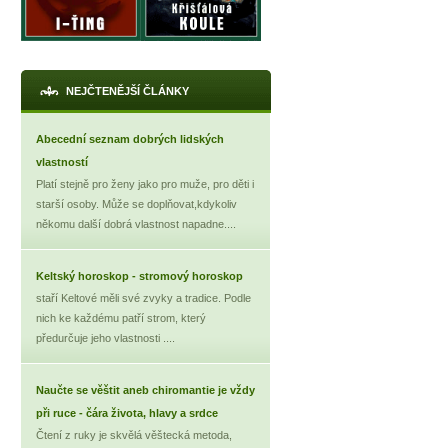
NEJČTENĚJŠÍ ČLÁNKY
Abecední seznam dobrých lidských
vlastností
Platí stejně pro ženy jako pro muže, pro děti i
starší osoby. Může se doplňovat,kdykoliv
někomu další dobrá vlastnost napadne....
Keltský horoskop - stromový horoskop
staří Keltové měli své zvyky a tradice. Podle
nich ke každému patří strom, který
předurčuje jeho vlastnosti ....
Naučte se věštit aneb chiromantie je vždy
při ruce - čára života, hlavy a srdce
Čtení z ruky je skvělá věštecká metoda,