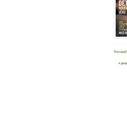
Renata
« prv