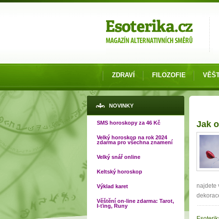
Možnosti výběru
ZDRAVÍ
FILOZOFIE
VĚŠT
NOVINKY
Strá
Jak o
SMS horoskopy za 46 Kč
Velký horoskop na rok 2024
zdarma pro všechna znamení
Velký snář online
Keltský horoskop
najdete 
Výklad karet
dekorace
Věštění on-line zdarma: Tarot,
I-ťing, Runy
Esoterik