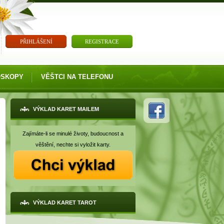
PŘIHLÁŠENÍ
REGISTRACE
OSKOPY
VĚŠTCI NA TELEFONU
VÝKLAD KARET MAILEM
Zajímáte-li se minulé životy, budoucnost a
věštění, nechte si vyložit karty.
VÝKLAD KARET TAROT